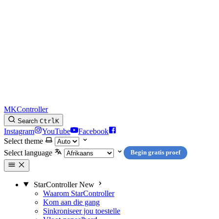
MKController
Search
Ctrl
K
Instagram
YouTube
Facebook
Select theme
Select language
Begin gratis proef
StarController
New
Waarom StarController
Kom aan die gang
Sinkroniseer jou toestelle