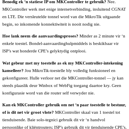
Benodig ek ‘n statiese IP om MKController te gebruik?
Nee.
MKController werk met enige internetverbinding, insluitend CGNAT
en LTE. Die versleutelde tonnel word van die MikroTik uitgaande
begin, so inkomende konnektiwiteit is nooit nodig nie.
Hoe lank neem die aanvaardingsproses?
Minder as 2 minute vir ‘n
enkele toestel. Bondel-aanvaardinghulpmiddels is beskikbaar vir
ISP’s wat honderde CPE’s gelyktydig ontplooi.
Wat gebeur met my toestelle as ek my MKController-intekening
kanselleer?
Jou MikroTik-toestelle bly volledig funksioneel en
gekonfigureer. Hulle verloor net die MKController-tonnel — jy kan
steeds plaaslik deur Winbox of WebFig toegang daartoe kry. Geen
konfigurasie word van die router self verwyder nie.
Kan ek MKController gebruik om net ‘n paar toestelle te bestuur,
of is dit net vir groot vlote?
MKController skaal van 1 toestel tot
tienduisende. Baie solo-tegnici gebruik dit vir ‘n handvol
persoonlike of kliëntrouters; ISP’s gebruik dit vir tienduisende CPE’s.