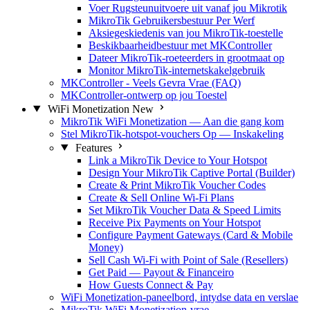
Voer Rugsteunuitvoere uit vanaf jou Mikrotik
MikroTik Gebruikersbestuur Per Werf
Aksiegeskiedenis van jou MikroTik-toestelle
Beskikbaarheidbestuur met MKController
Dateer MikroTik-roeteerders in grootmaat op
Monitor MikroTik-internetskakelgebruik
MKController - Veels Gevra Vrae (FAQ)
MKController-ontwerp op jou Toestel
WiFi Monetization
New
MikroTik WiFi Monetization — Aan die gang kom
Stel MikroTik-hotspot-vouchers Op — Inskakeling
Features
Link a MikroTik Device to Your Hotspot
Design Your MikroTik Captive Portal (Builder)
Create & Print MikroTik Voucher Codes
Create & Sell Online Wi-Fi Plans
Set MikroTik Voucher Data & Speed Limits
Receive Pix Payments on Your Hotspot
Configure Payment Gateways (Card & Mobile
Money)
Sell Cash Wi-Fi with Point of Sale (Resellers)
Get Paid — Payout & Financeiro
How Guests Connect & Pay
WiFi Monetization-paneelbord, intydse data en verslae
MikroTik WiFi Monetization-vrae