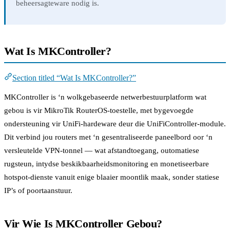
beheersagteware nodig is.
Wat Is MKController?
Section titled “Wat Is MKController?”
MKController is ‘n wolkgebaseerde netwerbestuurplatform wat
gebou is vir MikroTik RouterOS-toestelle, met bygevoegde
ondersteuning vir UniFi-hardeware deur die UniFiController-module.
Dit verbind jou routers met ‘n gesentraliseerde paneelbord oor ‘n
versleutelde VPN-tonnel — wat afstandtoegang, outomatiese
rugsteun, intydse beskikbaarheidsmonitoring en monetiseerbare
hotspot-dienste vanuit enige blaaier moontlik maak, sonder statiese
IP’s of poortaanstuur.
Vir Wie Is MKController Gebou?