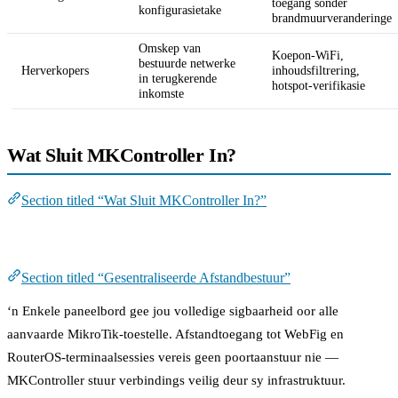
toegang sonder
konfigurasietake
brandmuurveranderinge
Omskep van
Koepon-WiFi,
bestuurde netwerke
Herverkopers
inhoudsfiltrering,
in terugkerende
hotspot-verifikasie
inkomste
Wat Sluit MKController In?
Section titled “Wat Sluit MKController In?”
Gesentraliseerde Afstandbestuur
Section titled “Gesentraliseerde Afstandbestuur”
‘n Enkele paneelbord gee jou volledige sigbaarheid oor alle
aanvaarde MikroTik-toestelle. Afstandtoegang tot WebFig en
RouterOS-terminaalsessies vereis geen poortaanstuur nie —
MKController stuur verbindings veilig deur sy infrastruktuur.