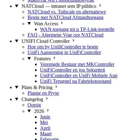
NATCloud — intranet sem IP público
NATCloud vs. Tailscale en alternatiewe
Begin met NATCloud Afstandtoegang
Wan Access
WAN-toegang tot u TP-Link-toestelle
FAQ - Algemene Vrae oor NATCloud
UNIFI Cloud Controller
Hoe om by UnifiController te begin
UniFi Aanneming in UniFiController
Features
Verenigde Bestuur met MKController
UniFiController en jou Sekuriteit
UniFiController en UniFi Mobiele App
UniFi Terugstel na Fabriekstoestand
Plans & Pricing
Planne en Pryse
Changelog
Oorsig
2026
Junie
Mei
April
Maart
Februarie