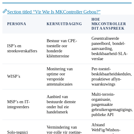
Section titled “Vir Wie Is MKController Gebou?”
HOE
PERSONA
KERNUITDAGING
MKCONTROLLER
DIT AANSPREEK
Gesentraliseerde
Bestuur van CPE-
paneelbord, bondel-
ISP’s en
toestelle oor
aanvaarding,
streeksverskaffers
honderde
beskikbaarheid-SLA-
kliëntterreine
verslae
Monitering van
Per-toestel-
uptime oor
beskikbaarheidskedules,
WISP’s
verspreide
proaktiewe aflyn-
antennalocasies
waarskuwings
Multi-terrein-
Aanbied van
organisasie,
MSP’s en IT-
bestuurde dienste
pasgemaakte
integreerders
onder hul eie
gebruikersgemagtigings,
handelsmerk
publieke API
Afstand
Vermindering van
WebFig/Winbox-
Solo-tegnici
vor-rolle vir roetine-