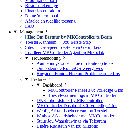
Vloot-paneelbord
Bestuur rekeninge
Finansies en fakture
Binne 'n terminaal
Afgeleë en tydelike toegang
FAQ
Management
Hoe Om Bestuur by MKController te Begin
Toestel Aanneem — Jou Eerste Stap
Sites — Groepeer Toestelle en Gebruikers
Installeer MKController Agent op MikroTik
Troubleshooting
Aannemingsfoute - Hoe om foute op te los
Ondersteunde RouterOS-weergawes
Rugsteun Foute - Hoe om Probleme op te Los
Features
Dashboard
MKController Paneel 3.0: Volledige Gids
Toestelwaarnemings in MKController
DNS-inhoudsfilter by MKController
MKController Dashbord 3.0: Volledige Gids
Webfig Afstandsbeheer van jou Toestel
Winbox Afstandsbeheer met MKController
Stuur Jou Waarskuwings via Telegram
Binêre Rugsteun van jou Mikrotik