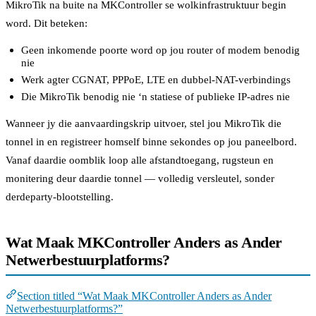
MikroTik na buite na MKController se wolkinfrastruktuur begin
word. Dit beteken:
Geen inkomende poorte word op jou router of modem benodig
nie
Werk agter CGNAT, PPPoE, LTE en dubbel-NAT-verbindings
Die MikroTik benodig nie ‘n statiese of publieke IP-adres nie
Wanneer jy die aanvaardingskrip uitvoer, stel jou MikroTik die
tonnel in en registreer homself binne sekondes op jou paneelbord.
Vanaf daardie oomblik loop alle afstandtoegang, rugsteun en
monitering deur daardie tonnel — volledig versleutel, sonder
derdeparty-blootstelling.
Wat Maak MKController Anders as Ander
Netwerbestuurplatforms?
Section titled “Wat Maak MKController Anders as Ander
Netwerbestuurplatforms?”