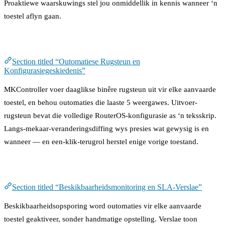
Proaktiewe waarskuwings stel jou onmiddellik in kennis wanneer ‘n
toestel aflyn gaan.
Outomatiese Rugsteun en Konfigurasiegeskiedenis
Section titled “Outomatiese Rugsteun en
Konfigurasiegeskiedenis”
MKController voer daaglikse binêre rugsteun uit vir elke aanvaarde
toestel, en behou outomaties die laaste 5 weergawes. Uitvoer-
rugsteun bevat die volledige RouterOS-konfigurasie as ‘n teksskrip.
Langs-mekaar-veranderingsdiffing wys presies wat gewysig is en
wanneer — en een-klik-terugrol herstel enige vorige toestand.
Beskikbaarheidsmonitoring en SLA-Verslae
Section titled “Beskikbaarheidsmonitoring en SLA-Verslae”
Beskikbaarheidsopsporing word outomaties vir elke aanvaarde
toestel geaktiveer, sonder handmatige opstelling. Verslae toon