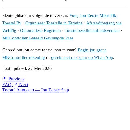
Sleutelgidse om volgende te verken:
Voeg Jou Eerste MikroTik-
Toestel By
·
Organiseer Toestelle in Terreine
·
Afstandtoegang via
WebFig
·
Outomatiese Rugsteun
·
Toestelbeskikbaarheidsverslae
·
MKController Gereeld Gevraagde Vrae
Gereed om jou eerste toestel aan te vaar?
Begin jou gratis
MKController-rekening
of
gesels met ons span op WhatsApp
.
Last updated:
27 Mei 2026
Previous
FAQ
Next
Toestel Aanneem — Jou Eerste Stap