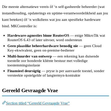
Die meeste alternatiewe vereis óf ‘n self-gasheerde beheerder (wat
instandhouding, opdaterings en uptime-verantwoordelikheid aan jou
kant beteken) óf ‘n wolkdiens wat jou aan spesifieke hardeware
bind. MKController is:
Hardeware-agnosties binne RouterOS
— enige MikroTik wat
RouterOS 6.43 of later uitvoer, word ondersteun
Geen plaaslike beheerhardware benodig nie
— geen Cloud
Key-ekwivalent, geen on-premise-bediener
Multi-huurder van ontwerp
— een rekening kan duisende
toestelle oor honderde kliënte bestuur met volledige
toestemmingsisolasie
Finansieel deursigtig
— pryse is per aanvaarde toestel, sonder
versteekte opstelgelde of langtermyn-kontrakte
Gereeld Gevraagde Vrae
Section titled “Gereeld Gevraagde Vrae”