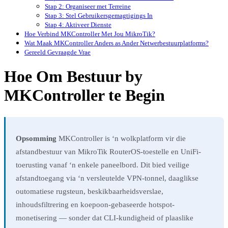
Stap 2: Organiseer met Terreine
Stap 3: Stel Gebruikersgemagtigings In
Stap 4: Aktiveer Dienste
Hoe Verbind MKController Met Jou MikroTik?
Wat Maak MKController Anders as Ander Netwerbestuurplatforms?
Gereeld Gevraagde Vrae
Hoe Om Bestuur by
MKController te Begin
Opsomming
MKController is ‘n wolkplatform vir die
afstandbestuur van MikroTik RouterOS-toestelle en UniFi-
toerusting vanaf ‘n enkele paneelbord. Dit bied veilige
afstandtoegang via ‘n versleutelde VPN-tonnel, daaglikse
outomatiese rugsteun, beskikbaarheidsverslae,
inhoudsfiltrering en koepoon-gebaseerde hotspot-
monetisering — sonder dat CLI-kundigheid of plaaslike