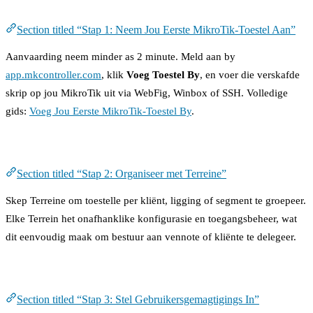
Stap 1: Neem Jou Eerste MikroTik-Toestel Aan
Section titled “Stap 1: Neem Jou Eerste MikroTik-Toestel Aan”
Aanvaarding neem minder as 2 minute. Meld aan by
app.mkcontroller.com
, klik
Voeg Toestel By
, en voer die verskafde
skrip op jou MikroTik uit via WebFig, Winbox of SSH. Volledige
gids:
Voeg Jou Eerste MikroTik-Toestel By
.
Stap 2: Organiseer met Terreine
Section titled “Stap 2: Organiseer met Terreine”
Skep Terreine om toestelle per kliënt, ligging of segment te groepeer.
Elke Terrein het onafhanklike konfigurasie en toegangsbeheer, wat
dit eenvoudig maak om bestuur aan vennote of kliënte te delegeer.
Stap 3: Stel Gebruikersgemagtigings In
Section titled “Stap 3: Stel Gebruikersgemagtigings In”