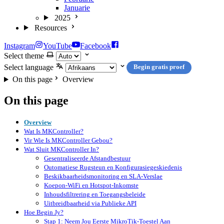
Januarie
2025
Resources
Instagram
YouTube
Facebook
Select theme
Select language
Begin gratis proef
On this page
Overview
On this page
Overview
Wat Is MKController?
Vir Wie Is MKController Gebou?
Wat Sluit MKController In?
Gesentraliseerde Afstandbestuur
Outomatiese Rugsteun en Konfigurasiegeskiedenis
Beskikbaarheidsmonitoring en SLA-Verslae
Koepon-WiFi en Hotspot-Inkomste
Inhoudsfiltrering en Toegangsbeleide
Uitbreidbaarheid via Publieke API
Hoe Begin Jy?
Stap 1: Neem Jou Eerste MikroTik-Toestel Aan