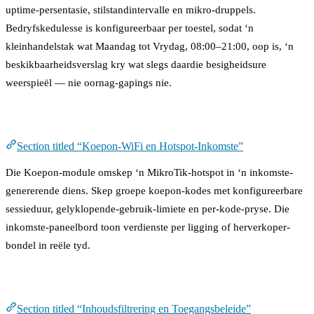
uptime-persentasie, stilstandintervalle en mikro-druppels.
Bedryfskedulesse is konfigureerbaar per toestel, sodat ‘n
kleinhandelstak wat Maandag tot Vrydag, 08:00–21:00, oop is, ‘n
beskikbaarheidsverslag kry wat slegs daardie besigheidsure
weerspieël — nie oornag-gapings nie.
Koepon-WiFi en Hotspot-Inkomste
Section titled “Koepon-WiFi en Hotspot-Inkomste”
Die Koepon-module omskep ‘n MikroTik-hotspot in ‘n inkomste-
genererende diens. Skep groepe koepon-kodes met konfigureerbare
sessieduur, gelyklopende-gebruik-limiete en per-kode-pryse. Die
inkomste-paneelbord toon verdienste per ligging of herverkoper-
bondel in reële tyd.
Inhoudsfiltrering en Toegangsbeleide
Section titled “Inhoudsfiltrering en Toegangsbeleide”