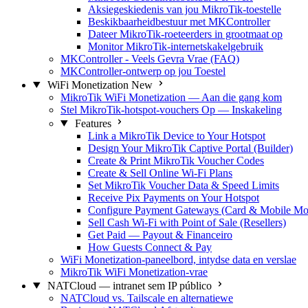
Aksiegeskiedenis van jou MikroTik-toestelle
Beskikbaarheidbestuur met MKController
Dateer MikroTik-roeteerders in grootmaat op
Monitor MikroTik-internetskakelgebruik
MKController - Veels Gevra Vrae (FAQ)
MKController-ontwerp op jou Toestel
WiFi Monetization
New
MikroTik WiFi Monetization — Aan die gang kom
Stel MikroTik-hotspot-vouchers Op — Inskakeling
Features
Link a MikroTik Device to Your Hotspot
Design Your MikroTik Captive Portal (Builder)
Create & Print MikroTik Voucher Codes
Create & Sell Online Wi-Fi Plans
Set MikroTik Voucher Data & Speed Limits
Receive Pix Payments on Your Hotspot
Configure Payment Gateways (Card & Mobile Mo
Sell Cash Wi-Fi with Point of Sale (Resellers)
Get Paid — Payout & Financeiro
How Guests Connect & Pay
WiFi Monetization-paneelbord, intydse data en verslae
MikroTik WiFi Monetization-vrae
NATCloud — intranet sem IP público
NATCloud vs. Tailscale en alternatiewe