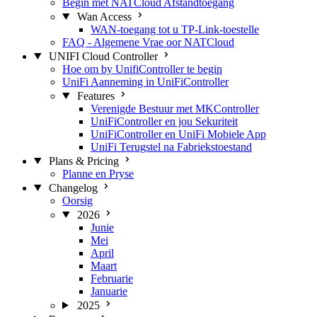
Begin met NATCloud Afstandtoegang
Wan Access
WAN-toegang tot u TP-Link-toestelle
FAQ - Algemene Vrae oor NATCloud
UNIFI Cloud Controller
Hoe om by UnifiController te begin
UniFi Aanneming in UniFiController
Features
Verenigde Bestuur met MKController
UniFiController en jou Sekuriteit
UniFiController en UniFi Mobiele App
UniFi Terugstel na Fabriekstoestand
Plans & Pricing
Planne en Pryse
Changelog
Oorsig
2026
Junie
Mei
April
Maart
Februarie
Januarie
2025