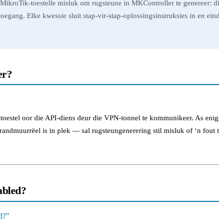
ikroTik-toestelle misluk om rugsteune in MKController te genereer: di
oegang. Elke kwessie sluit stap-vir-stap-oplossingsinstruksies in en ei
er?
-toestel oor die API-diens deur die VPN-tonnel te kommunikeer. As eni
brandmuurrëel is in plek — sal rugsteungenerering stil misluk of ‘n fout 
abled?
d?”