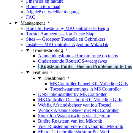
Finansies en fakture
Binne 'n terminaal
Afgeleë en tydelike toegang
FAQ
Management
Hoe Om Bestuur by MKController te Begin
Toestel Aanneem — Jou Eerste Stap
Sites — Groepeer Toestelle en Gebruikers
Installeer MKController Agent op MikroTik
Troubleshooting
Aannemingsfoute - Hoe om foute op te los
Ondersteunde RouterOS-weergawes
Rugsteun Foute - Hoe om Probleme op te Los
Features
Dashboard
MKController Paneel 3.0: Volledige Gids
Toestelwaarnemings in MKController
DNS-inhoudsfilter by MKController
MKController Dashbord 3.0: Volledige Gids
Webfig Afstandsbeheer van jou Toestel
Winbox Afstandsbeheer met MKController
Stuur Jou Waarskuwings via Telegram
Binêre Rugsteun van jou Mikrotik
Voer Rugsteunuitvoere uit vanaf jou Mikrotik
MikroTik Gebruikersbestuur Per Werf