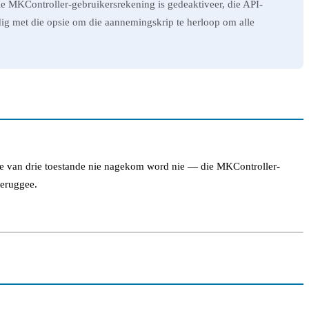
e MKController-gebruikersrekening is gedeaktiveer, die API-
ndig met die opsie om die aannemingskrip te herloop om alle
ge van drie toestande nie nagekom word nie — die MKController-
teruggee.