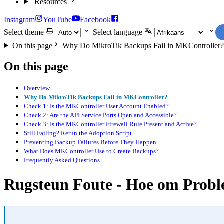
Resources
Instagram
YouTube
Facebook
Select theme
Select language
On this page
Why Do MikroTik Backups Fail in MKController?
On this page
Overview
Why Do MikroTik Backups Fail in MKController?
Check 1: Is the MKController User Account Enabled?
Check 2: Are the API Service Ports Open and Accessible?
Check 3: Is the MKController Firewall Rule Present and Active?
Still Failing? Rerun the Adoption Script
Preventing Backup Failures Before They Happen
What Does MKController Use to Create Backups?
Frequently Asked Questions
Rugsteun Foute - Hoe om Probl