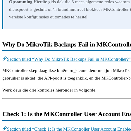
Opsomming
Hierdie gids dek die 3 mees algemene redes waarom M
dienspoort is gesluit, of ‘n brandmuurrëel blokkeer MKController-t
vereiste konfigurasies outomaties te herstel.
Why Do MikroTik Backups Fail in MKControll
Section titled “Why Do MikroTik Backups Fail in MKController?”
MKController skep daaglikse binêre rugsteune deur met jou MikroTik
gebruiker is aktief, die API-poort is toeganklik, en die MKController-
Werk deur die drie kontroles hieronder in volgorde.
Check 1: Is the MKController User Account En
Section titled “Check 1: Is the MKController User Account Enable