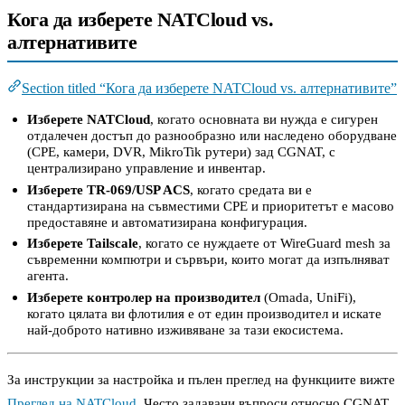
Кога да изберете NATCloud vs.
алтернативите
Section titled “Кога да изберете NATCloud vs. алтернативите”
Изберете NATCloud
, когато основната ви нужда е сигурен
отдалечен достъп до разнообразно или наследено оборудване
(CPE, камери, DVR, MikroTik рутери) зад CGNAT, с
централизирано управление и инвентар.
Изберете TR-069/USP ACS
, когато средата ви е
стандартизирана на съвместими CPE и приоритетът е масово
предоставяне и автоматизирана конфигурация.
Изберете Tailscale
, когато се нуждаете от WireGuard mesh за
съвременни компютри и сървъри, които могат да изпълняват
агента.
Изберете контролер на производител
(Omada, UniFi),
когато цялата ви флотилия е от един производител и искате
най-доброто нативно изживяване за тази екосистема.
За инструкции за настройка и пълен преглед на функциите вижте
Преглед на NATCloud
. Често задавани въпроси относно CGNAT,