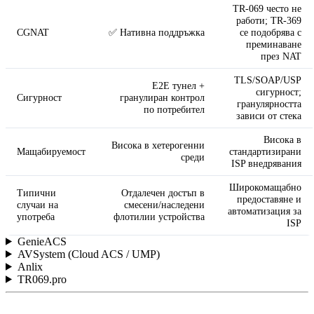
TR-069 често не
работи; TR-369
CGNAT
✅ Нативна поддръжка
се подобрява с
преминаване
през NAT
TLS/SOAP/USP
E2E тунел +
сигурност;
Сигурност
гранулиран контрол
гранулярността
по потребител
зависи от стека
Висока в
Висока в хетерогенни
Мащабируемост
стандартизирани
среди
ISP внедрявания
Широкомащабно
Типични
Отдалечен достъп в
предоставяне и
случаи на
смесени/наследени
автоматизация за
употреба
флотилии устройства
ISP
GenieACS
AVSystem (Cloud ACS / UMP)
Anlix
TR069.pro