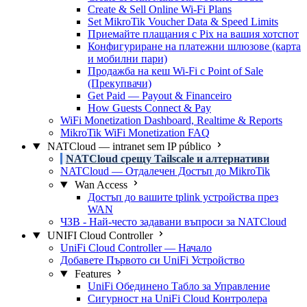
Create & Sell Online Wi-Fi Plans
Set MikroTik Voucher Data & Speed Limits
Приемайте плащания с Pix на вашия хотспот
Конфигуриране на платежни шлюзове (карта
и мобилни пари)
Продажба на кеш Wi-Fi с Point of Sale
(Прекупвачи)
Get Paid — Payout & Financeiro
How Guests Connect & Pay
WiFi Monetization Dashboard, Realtime & Reports
MikroTik WiFi Monetization FAQ
NATCloud — intranet sem IP público
NATCloud срещу Tailscale и алтернативи
NATCloud — Отдалечен Достъп до MikroTik
Wan Access
Достъп до вашите tplink устройства през
WAN
ЧЗВ - Най-често задавани въпроси за NATCloud
UNIFI Cloud Controller
UniFi Cloud Controller — Начало
Добавете Първото си UniFi Устройство
Features
UniFi Обединено Табло за Управление
Сигурност на UniFi Cloud Контролера