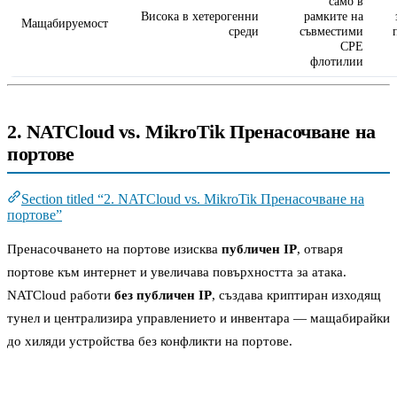
само в
Висока в хетерогенни
рамките на
Мащабируемост
среди
съвместими
CPE
флотилии
2. NATCloud vs. MikroTik Пренасочване на
портове
Section titled “2. NATCloud vs. MikroTik Пренасочване на
портове”
Пренасочването на портове изисква
публичен IP
, отваря
портове към интернет и увеличава повърхността за атака.
NATCloud работи
без публичен IP
, създава криптиран изходящ
тунел и централизира управлението и инвентара — мащабирайки
до хиляди устройства без конфликти на портове.
Сравнение