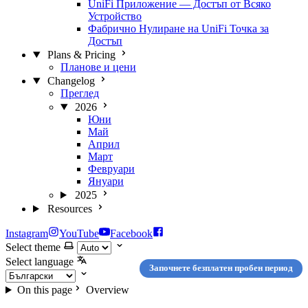
UniFi Приложение — Достъп от Всяко
Устройство
Фабрично Нулиране на UniFi Точка за
Достъп
Plans & Pricing
Планове и цени
Changelog
Преглед
2026
Юни
Май
Април
Март
Февруари
Януари
2025
Resources
Instagram
YouTube
Facebook
Select theme
Select language
Започнете безплатен пробен период
On this page
Overview