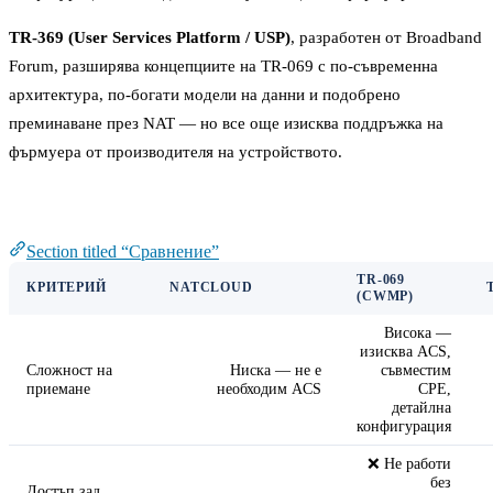
TR-369 (User Services Platform / USP)
, разработен от Broadband
Forum, разширява концепциите на TR-069 с по-съвременна
архитектура, по-богати модели на данни и подобрено
преминаване през NAT — но все още изисква поддръжка на
фърмуера от производителя на устройството.
Сравнение
Section titled “Сравнение”
TR-069
КРИТЕРИЙ
NATCLOUD
(CWMP)
Висока —
изисква ACS,
Сложност на
Ниска — не е
съвместим
приемане
необходим ACS
CPE,
детайлна
конфигурация
❌ Не работи
без
Достъп зад