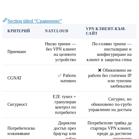
Сравнение
Section titled “Сравнение”
VPN КЛИЕНТ-КЪМ-
КРИТЕРИЙ
NATCLOUD
САЙТ
Ниско триене —
По-голямо триене —
без VPN клиент
инсталиране и
Приемане
на целевото
конфигуриране на
устройство
клиент и защитна стена
❌ Обикновено не
✅ Работи
работи без статични IP
CGNAT
нативно
или тунелни
заобикалки
E2E тунел +
Сигурно, но
гранулиран
Сигурност
обикновено по-грубо
контрол по
управление на достъпа
потребител
Директен
Потребителят трябва да
Потребителско
достъп през
стартира VPN клиент,
изживяване
браузър или
преди да достигне
табло
ресурсите