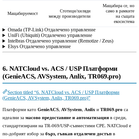
Мащабира се, но
Стотици/хиляди
само в рамките
Мащабируемост
между производители
на същата
екосистема
Omada (TP-Link) Отдалечено управление
UniFi (Ubiquiti) Отдалечено управление
Intelbras Отдалечено управление (Remotize / Zeus)
Elsys Отдалечено управление
6. NATCloud vs. ACS / USP Платформи
(GenieACS, AVSystem, Anlix, TR069.pro)
Section titled “6. NATCloud vs. ACS / USP Платформи
(GenieACS, AVSystem, Anlix, TR069.pro)”
Платформи като
GenieACS
,
AVSystem
,
Anlix
и
TR069.pro
са
идеални за
масово предоставяне и автоматизация
в среди,
стандартизирани на TR-069/USP-съвместими CPE. NATCloud е
по-добрият избор за
бърз, гъвкав отдалечен достъп
в