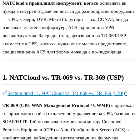
NATCloud е правилният инструмент, когато
основната ви
нужда е сигурен отдалечен достъп до разнообразно оборудване
— CPE, камери, DVR, MikroTik рутери — зад CGNAT, без да
изисквате съвместим фърмуер, ACS сървъри или VPN
инфраструктура. За среди, стандартизирани на TR-069/USP-
съвместими CPE, които се нуждаят от масово предоставяне,
специализирана ACS платформа може да е по-подходяща.
1. NATCloud vs. TR-069 vs. TR-369 (USP)
Section titled “1. NATCloud vs. TR-069 vs. TR-369 (USP)”
TR-069 (CPE WAN Management Protocol / CWMP)
е протокол
от приложния слой за отдалечено управление на CPE, базиран на
SOAP/HTTP. Той позволява комуникация между Customer
Premises Equipment (CPE) и Auto Configuration Server (ACS) за
конфигурация, наблюдение и актуализации на фърмуера.