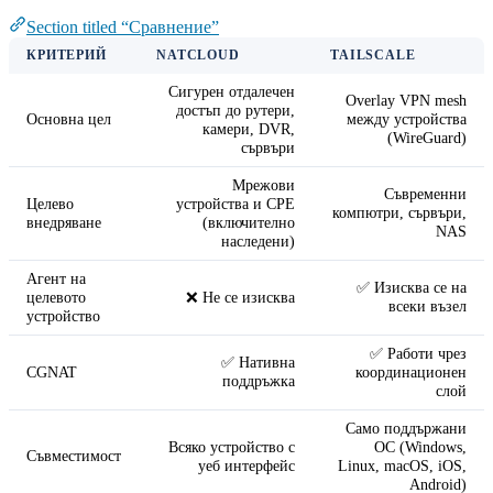
Section titled “Сравнение”
КРИТЕРИЙ
NATCLOUD
TAILSCALE
Сигурен отдалечен
Overlay VPN mesh
достъп до рутери,
Основна цел
между устройства
камери, DVR,
(WireGuard)
сървъри
Мрежови
Съвременни
Целево
устройства и CPE
компютри, сървъри,
внедряване
(включително
NAS
наследени)
Агент на
✅ Изисква се на
целевото
❌ Не се изисква
всеки възел
устройство
✅ Работи чрез
✅ Нативна
CGNAT
координационен
поддръжка
слой
Само поддържани
Всяко устройство с
ОС (Windows,
Съвместимост
уеб интерфейс
Linux, macOS, iOS,
Android)