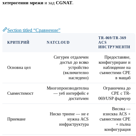
хетерогенни мрежи
и зад
CGNAT
.
Сравнение
Section titled “Сравнение”
TR-069/TR-369
КРИТЕРИЙ
NATCLOUD
ACS
ИНСТРУМЕНТИ
Сигурен отдалечен
Предоставяне,
достъп до всяко
конфигуриране и
Основна цел
устройство
наблюдение на
(включително
съвместими CPE
наследено)
в мащаб
Многопроизводителна
Ограничена до
Съвместимост
— уеб интерфейс е
CPE с TR-
достатъчен
069/USP фърмуер
Висока —
Ниско триене — не е
изисква ACS +
Приемане
нужна ACS
съвместими CPE
инфраструктура
+ пълна
конфигурация