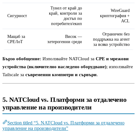
Тунел от край до
WireGuard
край, контроли за
Сигурност
криптография +
достъп по
ACL
потребител/екип
Ограничен без
Мащаб за
Висок —
поддръжка на агент
CPE/IoT
хетерогенни среди
за всяко устройство
Бързо обобщение:
Използвайте NATCloud за
CPE и мрежови
устройства (включително наследено оборудване)
; използвайте
Tailscale за
съвременни компютри и сървъри
.
5. NATCloud vs. Платформи за отдалечено
управление на производители
Section titled “5. NATCloud vs. Платформи за отдалечено
управление на производители”