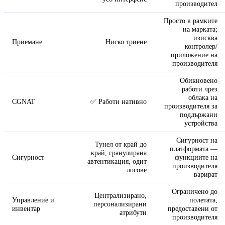
производител
Просто в рамките
на марката;
изисква
Приемане
Ниско триене
контролер/
приложение на
производителя
Обикновено
работи чрез
облака на
CGNAT
✅ Работи нативно
производителя за
поддържани
устройства
Сигурност на
Тунел от край до
платформата —
край, гранулирана
Сигурност
функциите на
автентикация, одит
производителя
логове
варират
Ограничено до
Централизирано,
Управление и
полетата,
персонализирани
инвентар
предоставени от
атрибути
производителя