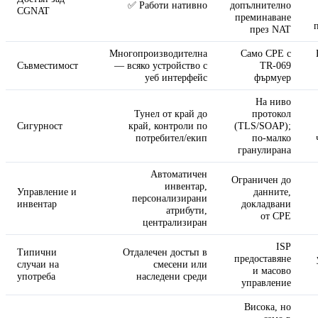
✅ Работи нативно
допълнително
CGNAT
преминаване
през NAT
Многопроизводителна
Само CPE с
Съвместимост
— всяко устройство с
TR-069
уеб интерфейс
фърмуер
На ниво
Тунел от край до
протокол
Сигурност
край, контроли по
(TLS/SOAP);
потребител/екип
по-малко
гранулирана
Автоматичен
Ограничен до
инвентар,
Управление и
данните,
персонализирани
инвентар
докладвани
атрибути,
от CPE
централизиран
ISP
Типични
Отдалечен достъп в
предоставяне
случаи на
смесени или
и масово
употреба
наследени среди
управление
Висока, но