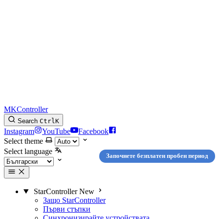
MKController
Search
Ctrl
K
Instagram
YouTube
Facebook
Select theme
Select language
Започнете безплатен пробен период
StarController
New
Защо StarController
Първи стъпки
Синхронизирайте устройствата