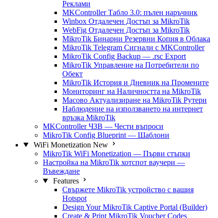
Реклами
MKController Табло 3.0: пълен наръчник
Winbox Отдалечен Достъп за MikroTik
WebFig Отдалечен Достъп за MikroTik
MikroTik Бинарни Резервни Копия в Облака
MikroTik Telegram Сигнали с MKController
MikroTik Config Backup — .rsc Export
MikroTik Управление на Потребители по
Обект
MikroTik История и Дневник на Промените
Мониторинг на Наличността на MikroTik
Масово Актуализиране на MikroTik Рутери
Наблюдение на използването на интернет
връзка MikroTik
MKController ЧЗВ — Чести въпроси
MikroTik Config Blueprint — Шаблони
WiFi Monetization
New
MikroTik WiFi Monetization — Първи стъпки
Настройка на MikroTik хотспот ваучери —
Въвеждане
Features
Свържете MikroTik устройство с вашия
Hotspot
Design Your MikroTik Captive Portal (Builder)
Create & Print MikroTik Voucher Codes