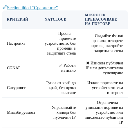
Section titled “Сравнение”
MIKROTIK
КРИТЕРИЙ
NATCLOUD
ПРЕНАСОЧВАНЕ
НА ПОРТОВЕ
Проста —
Създайте dst-nat
приемете
правила, отворете
Настройка
устройството, без
портове, настройте
промени в
защитната стена
защитната стена
❌ Изисква публичен
✅ Работи
CGNAT
IP или допълнително
нативно
тунелиране
Тунел от край до
Излага портовете на
Сигурност
край, без пряко
устройството към
излагане
интернет
Ограничена —
Управлявайте
уникални портове на
Мащабируемост
хиляди без
устройство или
публични IP
множество публични
IP