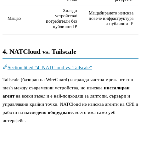
Хиляди
Мащабирането изисква
устройства/
Мащаб
повече инфраструктура
потребители без
и публични IP
публични IP
4. NATCloud vs. Tailscale
Section titled “4. NATCloud vs. Tailscale”
Tailscale (базиран на WireGuard) изгражда частна мрежа от тип
mesh между съвременни устройства, но изисква
инсталиран
агент
на всеки възел и е най-подходящ за лаптопи, сървъри и
управлявани крайни точки. NATCloud не изисква агенти на CPE и
работи на
наследено оборудване
, което има само уеб
интерфейс.
Сравнение