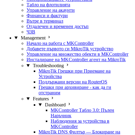
Табло на флотилията
Управление на акаунти
Финанси и фактури
Вътре в терминал
Отдалечен и временен достъп
ЧЗВ
Management
Начало на работа с MKController
Добавете първото си MikroTik устройство
Управление на множество обекти в MKController
Инсталиране на MKController агент на MikroTik
Troubleshooting
MikroTik Грешки при Приемане на
Устройства
Поддържани версии на RouterOS
Грешки при архивиране - как да ги
отстраним
Features
Dashboard
MKController Табло 3.0: Пълен
Наръчник
Наблюдения за устройства в
MKController
MikroTik DNS Филтър — Блокиране на