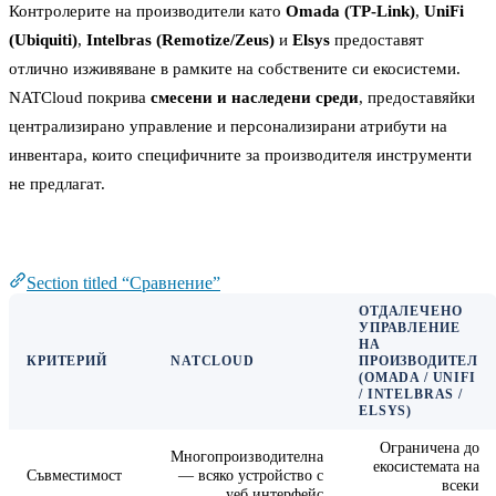
Контролерите на производители като
Omada (TP-Link)
,
UniFi
(Ubiquiti)
,
Intelbras (Remotize/Zeus)
и
Elsys
предоставят
отлично изживяване в рамките на собствените си екосистеми.
NATCloud покрива
смесени и наследени среди
, предоставяйки
централизирано управление и персонализирани атрибути на
инвентара, които специфичните за производителя инструменти
не предлагат.
Сравнение
Section titled “Сравнение”
ОТДАЛЕЧЕНО
УПРАВЛЕНИЕ
НА
КРИТЕРИЙ
NATCLOUD
ПРОИЗВОДИТЕЛ
(OMADA / UNIFI
/ INTELBRAS /
ELSYS)
Ограничена до
Многопроизводителна
екосистемата на
Съвместимост
— всяко устройство с
всеки
уеб интерфейс