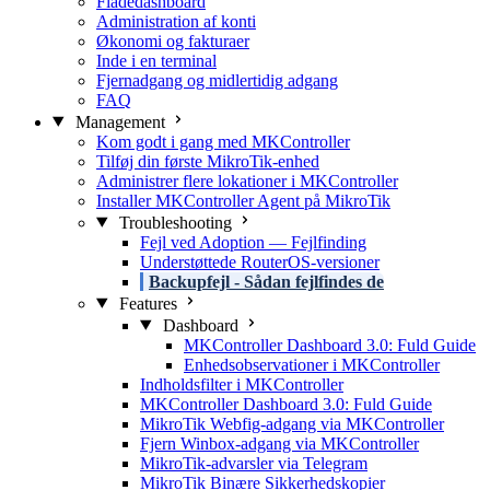
Flådedashboard
Administration af konti
Økonomi og fakturaer
Inde i en terminal
Fjernadgang og midlertidig adgang
FAQ
Management
Kom godt i gang med MKController
Tilføj din første MikroTik-enhed
Administrer flere lokationer i MKController
Installer MKController Agent på MikroTik
Troubleshooting
Fejl ved Adoption — Fejlfinding
Understøttede RouterOS-versioner
Backupfejl - Sådan fejlfindes de
Features
Dashboard
MKController Dashboard 3.0: Fuld Guide
Enhedsobservationer i MKController
Indholdsfilter i MKController
MKController Dashboard 3.0: Fuld Guide
MikroTik Webfig-adgang via MKController
Fjern Winbox-adgang via MKController
MikroTik-advarsler via Telegram
MikroTik Binære Sikkerhedskopier