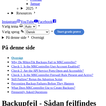
Januar
2025
Resources
Instagram
YouTube
Facebook
Vælg tema
Vælg sprog
Start gratis prøve
På denne side
Oversigt
På denne side
Oversigt
Why Do MikroTik Backups Fail in MKController?
Check 1: Is the MKController User Account Enabled?
Check 2: Are the API Service Ports Open and Accessible?
Check 3: Is the MKController Firewall Rule Present and Active?
Still Failing? Rerun the Adoption Script
Preventing Backup Failures Before They Happen
What Does MKController Use to Create Backups?
Frequently Asked Questions
Backupfejl - Sådan fejlfindes