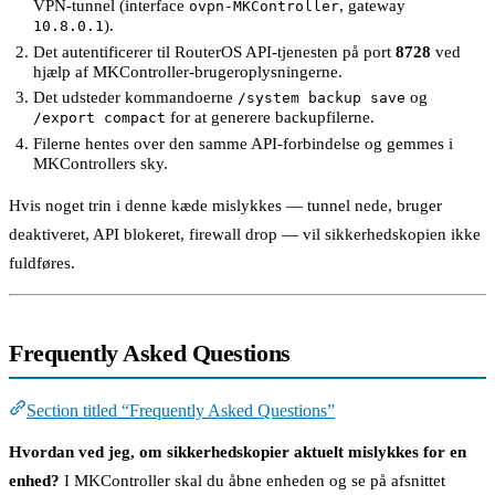
VPN-tunnel (interface
, gateway
ovpn-MKController
).
10.8.0.1
Det autentificerer til RouterOS API-tjenesten på port
8728
ved
hjælp af MKController-brugeroplysningerne.
Det udsteder kommandoerne
og
/system backup save
for at generere backupfilerne.
/export compact
Filerne hentes over den samme API-forbindelse og gemmes i
MKControllers sky.
Hvis noget trin i denne kæde mislykkes — tunnel nede, bruger
deaktiveret, API blokeret, firewall drop — vil sikkerhedskopien ikke
fuldføres.
Frequently Asked Questions
Section titled “Frequently Asked Questions”
Hvordan ved jeg, om sikkerhedskopier aktuelt mislykkes for en
enhed?
I MKController skal du åbne enheden og se på afsnittet