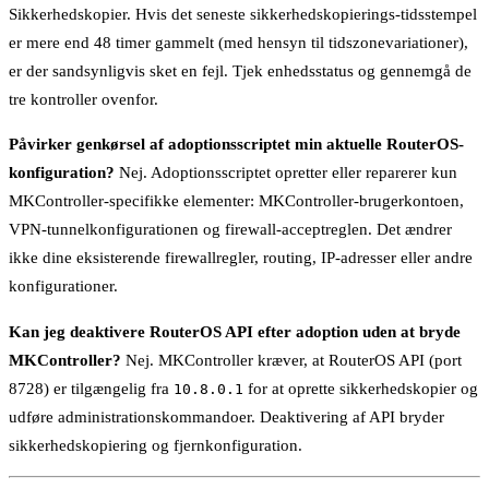
Sikkerhedskopier. Hvis det seneste sikkerhedskopierings-tidsstempel
er mere end 48 timer gammelt (med hensyn til tidszonevariationer),
er der sandsynligvis sket en fejl. Tjek enhedsstatus og gennemgå de
tre kontroller ovenfor.
Påvirker genkørsel af adoptionsscriptet min aktuelle RouterOS-
konfiguration?
Nej. Adoptionsscriptet opretter eller reparerer kun
MKController-specifikke elementer: MKController-brugerkontoen,
VPN-tunnelkonfigurationen og firewall-acceptreglen. Det ændrer
ikke dine eksisterende firewallregler, routing, IP-adresser eller andre
konfigurationer.
Kan jeg deaktivere RouterOS API efter adoption uden at bryde
MKController?
Nej. MKController kræver, at RouterOS API (port
8728) er tilgængelig fra
for at oprette sikkerhedskopier og
10.8.0.1
udføre administrationskommandoer. Deaktivering af API bryder
sikkerhedskopiering og fjernkonfiguration.