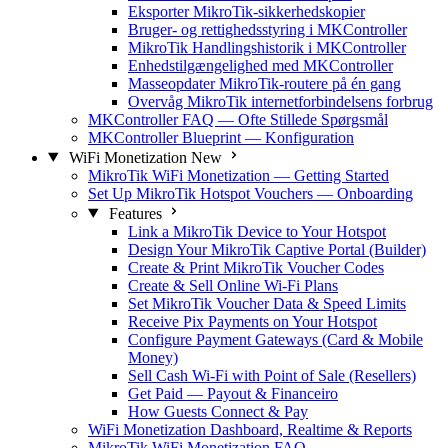
Eksporter MikroTik-sikkerhedskopier
Bruger- og rettighedsstyring i MKController
MikroTik Handlingshistorik i MKController
Enhedstilgængelighed med MKController
Masseopdater MikroTik-routere på én gang
Overvåg MikroTik internetforbindelsens forbrug
MKController FAQ — Ofte Stillede Spørgsmål
MKController Blueprint — Konfiguration
WiFi Monetization
New
MikroTik WiFi Monetization — Getting Started
Set Up MikroTik Hotspot Vouchers — Onboarding
Features
Link a MikroTik Device to Your Hotspot
Design Your MikroTik Captive Portal (Builder)
Create & Print MikroTik Voucher Codes
Create & Sell Online Wi-Fi Plans
Set MikroTik Voucher Data & Speed Limits
Receive Pix Payments on Your Hotspot
Configure Payment Gateways (Card & Mobile
Money)
Sell Cash Wi-Fi with Point of Sale (Resellers)
Get Paid — Payout & Financeiro
How Guests Connect & Pay
WiFi Monetization Dashboard, Realtime & Reports
MikroTik WiFi Monetization FAQ