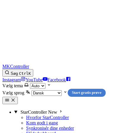
MKController
Søg
Ctrl
K
Instagram
YouTube
Facebook
Vælg tema
Vælg sprog
Start gratis prøve
StarController
New
Hvorfor StarController
Kom godt i gang
Synkronisér dine enheder