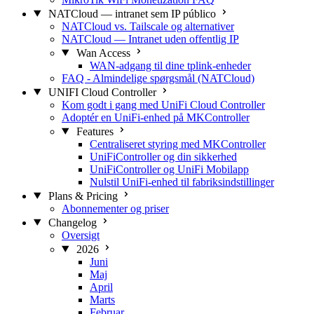
NATCloud — intranet sem IP público
NATCloud vs. Tailscale og alternativer
NATCloud — Intranet uden offentlig IP
Wan Access
WAN-adgang til dine tplink-enheder
FAQ - Almindelige spørgsmål (NATCloud)
UNIFI Cloud Controller
Kom godt i gang med UniFi Cloud Controller
Adoptér en UniFi-enhed på MKController
Features
Centraliseret styring med MKController
UniFiController og din sikkerhed
UniFiController og UniFi Mobilapp
Nulstil UniFi-enhed til fabriksindstillinger
Plans & Pricing
Abonnementer og priser
Changelog
Oversigt
2026
Juni
Maj
April
Marts
Februar