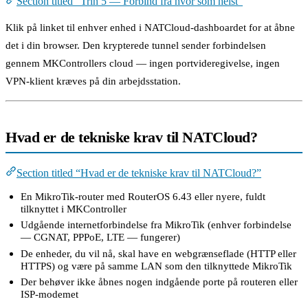
Section titled “Trin 5 — Forbind fra hvor som helst”
Klik på linket til enhver enhed i NATCloud-dashboardet for at åbne
det i din browser. Den krypterede tunnel sender forbindelsen
gennem MKControllers cloud — ingen portvideregivelse, ingen
VPN-klient kræves på din arbejdsstation.
Hvad er de tekniske krav til NATCloud?
Section titled “Hvad er de tekniske krav til NATCloud?”
En MikroTik-router med RouterOS 6.43 eller nyere, fuldt
tilknyttet i MKController
Udgående internetforbindelse fra MikroTik (enhver forbindelse
— CGNAT, PPPoE, LTE — fungerer)
De enheder, du vil nå, skal have en webgrænseflade (HTTP eller
HTTPS) og være på samme LAN som den tilknyttede MikroTik
Der behøver ikke åbnes nogen indgående porte på routeren eller
ISP-modemet