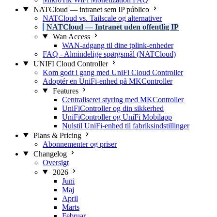
NATCloud — intranet sem IP público
NATCloud vs. Tailscale og alternativer
NATCloud — Intranet uden offentlig IP
Wan Access
WAN-adgang til dine tplink-enheder
FAQ - Almindelige spørgsmål (NATCloud)
UNIFI Cloud Controller
Kom godt i gang med UniFi Cloud Controller
Adoptér en UniFi-enhed på MKController
Features
Centraliseret styring med MKController
UniFiController og din sikkerhed
UniFiController og UniFi Mobilapp
Nulstil UniFi-enhed til fabriksindstillinger
Plans & Pricing
Abonnementer og priser
Changelog
Oversigt
2026
Juni
Maj
April
Marts
Februar