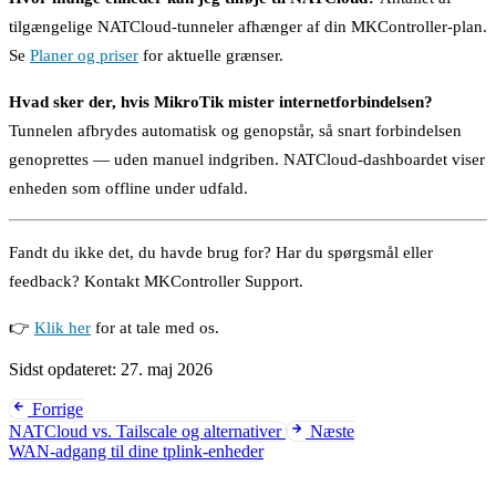
tilgængelige NATCloud-tunneler afhænger af din MKController-plan.
Se
Planer og priser
for aktuelle grænser.
Hvad sker der, hvis MikroTik mister internetforbindelsen?
Tunnelen afbrydes automatisk og genopstår, så snart forbindelsen
genoprettes — uden manuel indgriben. NATCloud-dashboardet viser
enheden som offline under udfald.
Fandt du ikke det, du havde brug for? Har du spørgsmål eller
feedback? Kontakt MKController Support.
👉
Klik her
for at tale med os.
Sidst opdateret:
27. maj 2026
Forrige
NATCloud vs. Tailscale og alternativer
Næste
WAN-adgang til dine tplink-enheder