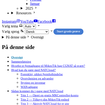
Januar
2025
Resources
Instagram
YouTube
Facebook
Vælg tema
Vælg sprog
Start gratis prøve
På denne side
Oversigt
På denne side
Oversigt
Sammenfatning
Hvorfor er fjernadgang til MikroTik bag CGNAT så svært?
Hvad kan du gøre med NATCloud?
Forenklet, sikker fjernforbindelse
Overvågning og advarsler
Styring og inventar
WAN-adgang
Sådan kommer du i gang med NATCloud
Trin 1 — Opret en gratis MKController-konto
Trin 2 — Tilknyt din MikroTik-enhed
Trin 3 — Aktivér NATCloud for et site