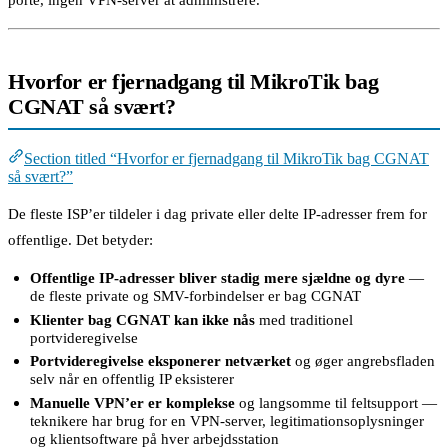
Hvorfor er fjernadgang til MikroTik bag
CGNAT så svært?
Section titled “Hvorfor er fjernadgang til MikroTik bag CGNAT
så svært?”
De fleste ISP’er tildeler i dag private eller delte IP-adresser frem for
offentlige. Det betyder:
Offentlige IP-adresser bliver stadig mere sjældne og dyre
—
de fleste private og SMV-forbindelser er bag CGNAT
Klienter bag CGNAT kan ikke nås
med traditionel
portvideregivelse
Portvideregivelse eksponerer netværket
og øger angrebsfladen
selv når en offentlig IP eksisterer
Manuelle VPN’er er komplekse
og langsomme til feltsupport —
teknikere har brug for en VPN-server, legitimationsoplysninger
og klientsoftware på hver arbejdsstation