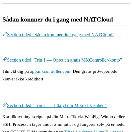
Sådan kommer du i gang med NATCloud
Section titled “Sådan kommer du i gang med NATCloud”
Trin 1 — Opret en gratis MKController-konto
Section titled “Trin 1 — Opret en gratis MKController-konto”
Tilmeld dig på
app.mkcontroller.com
. Den gratis prøveperiode
kræver ikke kreditkort.
Trin 2 — Tilknyt din MikroTik-enhed
Section titled “Trin 2 — Tilknyt din MikroTik-enhed”
Kør tilknytningsscriptet på din MikroTik via WebFig, Winbox eller
SSH. Processen tager under 2 minutter og fungerer selv på enheder
bag CGNAT. Fulde instruktioner:
Tilføj din første MikroTik-enhed
.