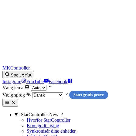
MKController
Søg
Ctrl
K
Instagram
YouTube
Facebook
Vælg tema
Vælg sprog
Start gratis prøve
StarController
New
Hvorfor StarController
Kom godt i gang
Synkronisér dine enheder