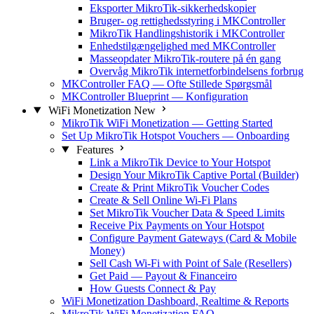
Eksporter MikroTik-sikkerhedskopier
Bruger- og rettighedsstyring i MKController
MikroTik Handlingshistorik i MKController
Enhedstilgængelighed med MKController
Masseopdater MikroTik-routere på én gang
Overvåg MikroTik internetforbindelsens forbrug
MKController FAQ — Ofte Stillede Spørgsmål
MKController Blueprint — Konfiguration
WiFi Monetization
New
MikroTik WiFi Monetization — Getting Started
Set Up MikroTik Hotspot Vouchers — Onboarding
Features
Link a MikroTik Device to Your Hotspot
Design Your MikroTik Captive Portal (Builder)
Create & Print MikroTik Voucher Codes
Create & Sell Online Wi-Fi Plans
Set MikroTik Voucher Data & Speed Limits
Receive Pix Payments on Your Hotspot
Configure Payment Gateways (Card & Mobile
Money)
Sell Cash Wi-Fi with Point of Sale (Resellers)
Get Paid — Payout & Financeiro
How Guests Connect & Pay
WiFi Monetization Dashboard, Realtime & Reports
MikroTik WiFi Monetization FAQ