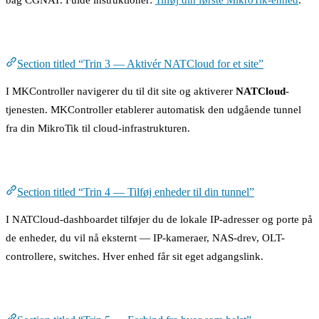
Trin 3 — Aktivér NATCloud for et site
Section titled “Trin 3 — Aktivér NATCloud for et site”
I MKController navigerer du til dit site og aktiverer
NATCloud
-
tjenesten. MKController etablerer automatisk den udgående tunnel
fra din MikroTik til cloud-infrastrukturen.
Trin 4 — Tilføj enheder til din tunnel
Section titled “Trin 4 — Tilføj enheder til din tunnel”
I NATCloud-dashboardet tilføjer du de lokale IP-adresser og porte på
de enheder, du vil nå eksternt — IP-kameraer, NAS-drev, OLT-
controllere, switches. Hver enhed får sit eget adgangslink.
Trin 5 — Forbind fra hvor som helst