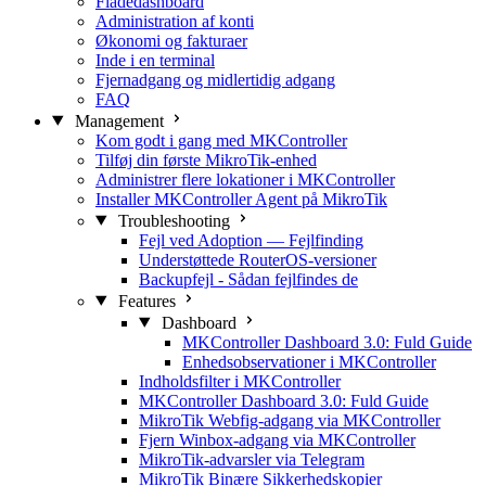
Flådedashboard
Administration af konti
Økonomi og fakturaer
Inde i en terminal
Fjernadgang og midlertidig adgang
FAQ
Management
Kom godt i gang med MKController
Tilføj din første MikroTik-enhed
Administrer flere lokationer i MKController
Installer MKController Agent på MikroTik
Troubleshooting
Fejl ved Adoption — Fejlfinding
Understøttede RouterOS-versioner
Backupfejl - Sådan fejlfindes de
Features
Dashboard
MKController Dashboard 3.0: Fuld Guide
Enhedsobservationer i MKController
Indholdsfilter i MKController
MKController Dashboard 3.0: Fuld Guide
MikroTik Webfig-adgang via MKController
Fjern Winbox-adgang via MKController
MikroTik-advarsler via Telegram
MikroTik Binære Sikkerhedskopier