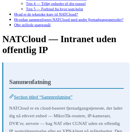
Trin 4 — Tilføj enheder til din tunnel
Trin 5 — Forbind fra hvor som helst
Hvad er de tekniske krav til NATCloud?
Hvordan sammenlignes NATCloud med andre fjernadgangsmetoder?
Ofte stillede spørgsmål
NATCloud — Intranet uden
offentlig IP
Sammenfatning
Section titled “Sammenfatning”
NATCloud er en cloud-baseret fjernadgangstjeneste, der lader
dig nå ethvert enhed — MikroTik-routere, IP-kameraer,
DVR’er, servere — bag NAT eller CGNAT uden en offentlig
IP, portvideregivelse eller en VPN-klient på målenheden. Den