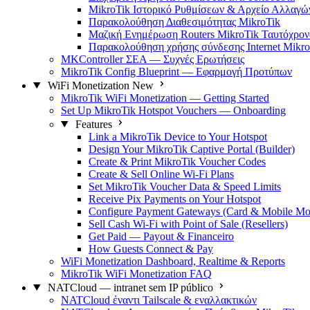
MikroTik Ιστορικό Ρυθμίσεων & Αρχείο Αλλαγώ
Παρακολούθηση Διαθεσιμότητας MikroTik
Μαζική Ενημέρωση Routers MikroTik Ταυτόχρον
Παρακολούθηση χρήσης σύνδεσης Internet Mikro
MKController ΣΕΑ — Συχνές Ερωτήσεις
MikroTik Config Blueprint — Εφαρμογή Προτύπων
WiFi Monetization
New
MikroTik WiFi Monetization — Getting Started
Set Up MikroTik Hotspot Vouchers — Onboarding
Features
Link a MikroTik Device to Your Hotspot
Design Your MikroTik Captive Portal (Builder)
Create & Print MikroTik Voucher Codes
Create & Sell Online Wi-Fi Plans
Set MikroTik Voucher Data & Speed Limits
Receive Pix Payments on Your Hotspot
Configure Payment Gateways (Card & Mobile Mo
Sell Cash Wi-Fi with Point of Sale (Resellers)
Get Paid — Payout & Financeiro
How Guests Connect & Pay
WiFi Monetization Dashboard, Realtime & Reports
MikroTik WiFi Monetization FAQ
NATCloud — intranet sem IP público
NATCloud έναντι Tailscale & εναλλακτικών