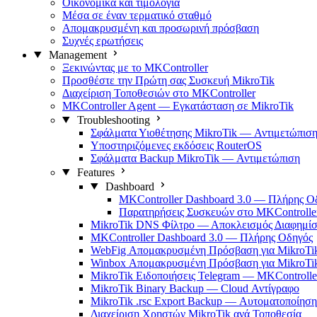
Οικονομικά και τιμολόγια
Μέσα σε έναν τερματικό σταθμό
Απομακρυσμένη και προσωρινή πρόσβαση
Συχνές ερωτήσεις
Management
Ξεκινώντας με το MKController
Προσθέστε την Πρώτη σας Συσκευή MikroTik
Διαχείριση Τοποθεσιών στο MKController
MKController Agent — Εγκατάσταση σε MikroTik
Troubleshooting
Σφάλματα Υιοθέτησης MikroTik — Αντιμετώπισ
Υποστηριζόμενες εκδόσεις RouterOS
Σφάλματα Backup MikroTik — Αντιμετώπιση
Features
Dashboard
MKController Dashboard 3.0 — Πλήρης Ο
Παρατηρήσεις Συσκευών στο MKControlle
MikroTik DNS Φίλτρο — Αποκλεισμός Διαφημί
MKController Dashboard 3.0 — Πλήρης Οδηγός
WebFig Απομακρυσμένη Πρόσβαση για MikroTi
Winbox Απομακρυσμένη Πρόσβαση για MikroTi
MikroTik Ειδοποιήσεις Telegram — MKControlle
MikroTik Binary Backup — Cloud Αντίγραφο
MikroTik .rsc Export Backup — Αυτοματοποίηση
Διαχείριση Χρηστών MikroTik ανά Τοποθεσία