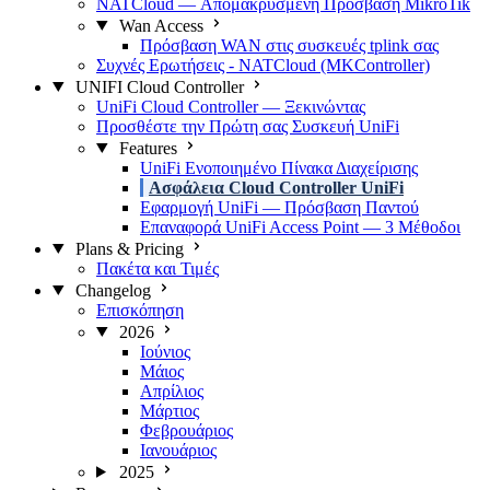
NATCloud — Απομακρυσμένη Πρόσβαση MikroTik
Wan Access
Πρόσβαση WAN στις συσκευές tplink σας
Συχνές Ερωτήσεις - NATCloud (MKController)
UNIFI Cloud Controller
UniFi Cloud Controller — Ξεκινώντας
Προσθέστε την Πρώτη σας Συσκευή UniFi
Features
UniFi Ενοποιημένο Πίνακα Διαχείρισης
Ασφάλεια Cloud Controller UniFi
Εφαρμογή UniFi — Πρόσβαση Παντού
Επαναφορά UniFi Access Point — 3 Μέθοδοι
Plans & Pricing
Πακέτα και Τιμές
Changelog
Επισκόπηση
2026
Ιούνιος
Μάιος
Απρίλιος
Μάρτιος
Φεβρουάριος
Ιανουάριος
2025