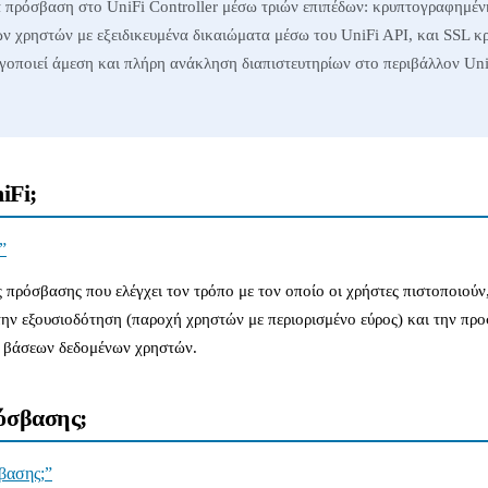
ια πρόσβαση στο UniFi Controller μέσω τριών επιπέδων: κρυπτογραφη
ίων χρηστών με εξειδικευμένα δικαιώματα μέσω του UniFi API, και SSL
οποιεί άμεση και πλήρη ανάκληση διαπιστευτηρίων στο περιβάλλον UniF
iFi;
”
 πρόσβασης που ελέγχει τον τρόπο με τον οποίο οι χρήστες πιστοποιούν,
ν εξουσιοδότηση (παροχή χρηστών με περιορισμένο εύρος) και την προ
 ή βάσεων δεδομένων χρηστών.
όσβασης;
βασης;”