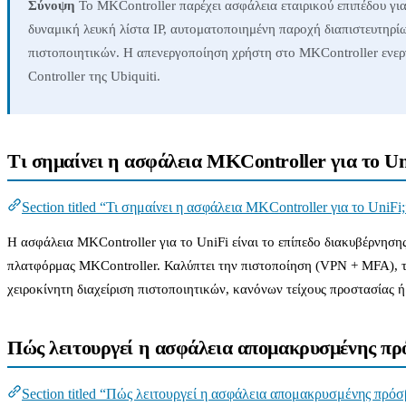
Σύνοψη
Το MKController παρέχει ασφάλεια εταιρικού επιπέδου γ
δυναμική λευκή λίστα IP, αυτοματοποιημένη παροχή διαπιστευτηρ
πιστοποιητικών. Η απενεργοποίηση χρήστη στο MKController ενεργ
Controller της Ubiquiti.
Τι σημαίνει η ασφάλεια MKController για το Un
Section titled “Τι σημαίνει η ασφάλεια MKController για το UniFi;
Η ασφάλεια MKController για το UniFi είναι το επίπεδο διακυβέρνησης
πλατφόρμας MKController. Καλύπτει την πιστοποίηση (VPN + MFA), τη
χειροκίνητη διαχείριση πιστοποιητικών, κανόνων τείχους προστασίας
Πώς λειτουργεί η ασφάλεια απομακρυσμένης πρ
Section titled “Πώς λειτουργεί η ασφάλεια απομακρυσμένης πρόσ