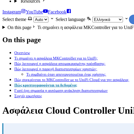
Resources
Instagram
YouTube
Facebook
Select theme
Select language
On this page
Τι σημαίνει η ασφάλεια MKController για το UniF
On this page
Overview
Τι σημαίνει η ασφάλεια MKController για το UniFi;
Πώς λειτουργεί η ασφάλεια απομακρυσμένης πρόσβασης;
Πώς λειτουργεί η παροχή διαπιστευτηρίων χρηστών;
Τι συμβαίνει όταν απενεργοποιείται ένας χρήστης;
Πώς συγκρίνεται το MKController με το UniFi Cloud για την ασφάλεια;
Πώς κρυπτογραφούνται τα δεδομένα;
Γιατί έχει σημασία η αυτόματη ανάκληση διαπιστευτηρίων
Συχνές ερωτήσεις
Ασφάλεια Cloud Controller Uni