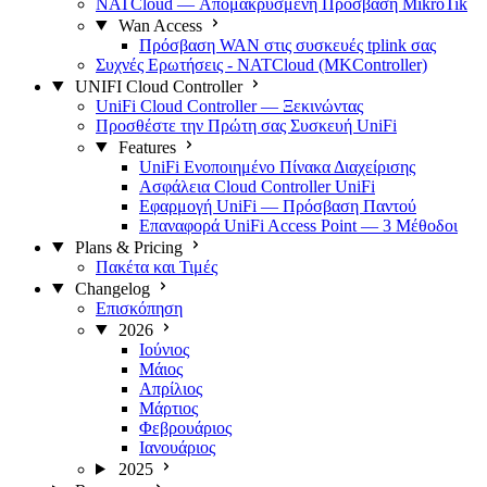
NATCloud — Απομακρυσμένη Πρόσβαση MikroTik
Wan Access
Πρόσβαση WAN στις συσκευές tplink σας
Συχνές Ερωτήσεις - NATCloud (MKController)
UNIFI Cloud Controller
UniFi Cloud Controller — Ξεκινώντας
Προσθέστε την Πρώτη σας Συσκευή UniFi
Features
UniFi Ενοποιημένο Πίνακα Διαχείρισης
Ασφάλεια Cloud Controller UniFi
Εφαρμογή UniFi — Πρόσβαση Παντού
Επαναφορά UniFi Access Point — 3 Μέθοδοι
Plans & Pricing
Πακέτα και Τιμές
Changelog
Επισκόπηση
2026
Ιούνιος
Μάιος
Απρίλιος
Μάρτιος
Φεβρουάριος
Ιανουάριος
2025