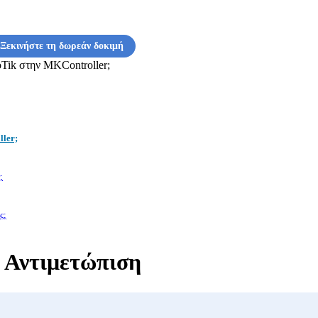
Ξεκινήστε τη δωρεάν δοκιμή
oTik στην MKController;
ller;
;
ς;
 Αντιμετώπιση