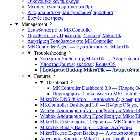
Οικονομικά και τιμολόγια
Μέσα σε έναν τερματικό σταθμό
Απομακρυσμένη και προσωρινή πρόσβαση
Συχνές ερωτήσεις
Management
Ξεκινώντας με το MKController
Προσθέστε την Πρώτη σας Συσκευή MikroTik
Διαχείριση Τοποθεσιών στο MKController
MKController Agent — Εγκατάσταση σε MikroTik
Troubleshooting
Σφάλματα Υιοθέτησης MikroTik — Αντιμετώπισ
Υποστηριζόμενες εκδόσεις RouterOS
Σφάλματα Backup MikroTik — Αντιμετώπισ
Features
Dashboard
MKController Dashboard 3.0 — Πλήρης Ο
Παρατηρήσεις Συσκευών στο MKControlle
MikroTik DNS Φίλτρο — Αποκλεισμός Διαφημί
MKController Dashboard 3.0 — Πλήρης Οδηγός
WebFig Απομακρυσμένη Πρόσβαση για MikroTi
Winbox Απομακρυσμένη Πρόσβαση για MikroTi
MikroTik Ειδοποιήσεις Telegram — MKControlle
MikroTik Binary Backup — Cloud Αντίγραφο
MikroTik .rsc Export Backup — Αυτοματοποίηση
Διαχείριση Χρηστών MikroTik ανά Τοποθεσία