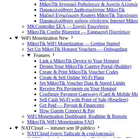
MikroTik Ιστορικό Ρυθμίσεων & Αρχείο Αλλαγώ
Παρακολούθηση Διαθεσιμότητας MikroTik
Μαζική Ενημέρωση Routers MikroTik Ταυτόχρον
Παρακολούθηση χρήσης σύνδεσης Internet Mikro
MKController ΣΕΑ — Συχνές Ερωτήσεις
MikroTik Config Blueprint — Εφαρμογή Προτύπων
WiFi Monetization
New
MikroTik WiFi Monetization — Getting Started
Set Up MikroTik Hotspot Vouchers — Onboarding
Features
Link a MikroTik Device to Your Hotspot
Design Your MikroTik Captive Portal (Builder)
Create & Print MikroTik Voucher Codes
Create & Sell Online Wi-Fi Plans
Set MikroTik Voucher Data & Speed Limits
Receive Pix Payments on Your Hotspot
Configure Payment Gateways (Card & Mobile Mo
Sell Cash Wi-Fi with Point of Sale (Resellers)
Get Paid — Payout & Financeiro
How Guests Connect & Pay
WiFi Monetization Dashboard, Realtime & Reports
MikroTik WiFi Monetization FAQ
NATCloud — intranet sem IP público
NATCloud έναντι Tailscale & εναλλακτικών