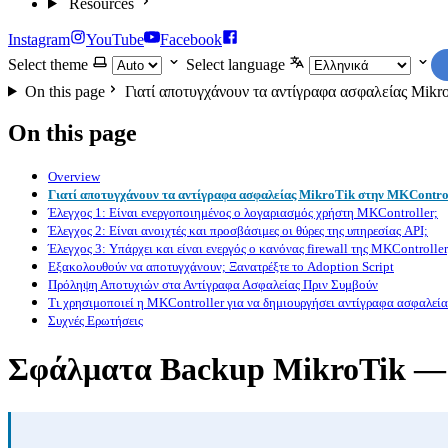
Resources
Instagram
YouTube
Facebook
Select theme
Select language
On this page
Γιατί αποτυγχάνουν τα αντίγραφα ασφαλείας Mikr
On this page
Overview
Γιατί αποτυγχάνουν τα αντίγραφα ασφαλείας MikroTik στην MKContro
Έλεγχος 1: Είναι ενεργοποιημένος ο λογαριασμός χρήστη MKController;
Έλεγχος 2: Είναι ανοιχτές και προσβάσιμες οι θύρες της υπηρεσίας API;
Έλεγχος 3: Υπάρχει και είναι ενεργός ο κανόνας firewall της MKController
Εξακολουθούν να αποτυγχάνουν; Ξανατρέξτε το Adoption Script
Πρόληψη Αποτυχιών στα Αντίγραφα Ασφαλείας Πριν Συμβούν
Τι χρησιμοποιεί η MKController για να δημιουργήσει αντίγραφα ασφαλεία
Συχνές Ερωτήσεις
Σφάλματα Backup MikroTik —