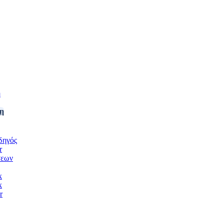
η
η
δηγός
r
σεων
k
k
r