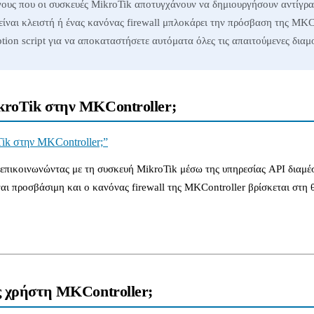
γους που οι συσκευές MikroTik αποτυγχάνουν να δημιουργήσουν αντίγρ
είναι κλειστή ή ένας κανόνας firewall μπλοκάρει την πρόσβαση της MKC
tion script για να αποκαταστήσετε αυτόματα όλες τις απαιτούμενες διαμ
ikroTik στην MKController;
Tik στην MKController;”
επικοινωνώντας με τη συσκευή MikroTik μέσω της υπηρεσίας API διαμέσ
ναι προσβάσιμη και ο κανόνας firewall της MKController βρίσκεται στη
ός χρήστη MKController;