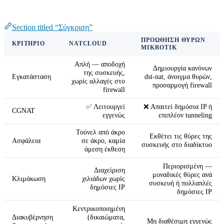
Σύγκριση
Section titled “Σύγκριση”
ΠΡΟΏΘΗΣΗ ΘΥΡΏΝ
ΚΡΙΤΉΡΙΟ
NATCLOUD
MIKROTIK
Απλή — αποδοχή
Δημιουργία κανόνων
της συσκευής,
Εγκατάσταση
dst-nat, άνοιγμα θυρών,
χωρίς αλλαγές στο
προσαρμογή firewall
firewall
✅ Λειτουργεί
❌ Απαιτεί δημόσια IP ή
CGNAT
εγγενώς
επιπλέον tunneling
Τούνελ από άκρο
Εκθέτει τις θύρες της
Ασφάλεια
σε άκρο, καμία
συσκευής στο διαδίκτυο
άμεση έκθεση
Περιορισμένη —
Διαχείριση
μοναδικές θύρες ανά
Κλιμάκωση
χιλιάδων χωρίς
συσκευή ή πολλαπλές
δημόσιες IP
δημόσιες IP
Κεντρικοποιημένη
Διακυβέρνηση
(δικαιώματα,
Μη διαθέσιμη εγγενώς