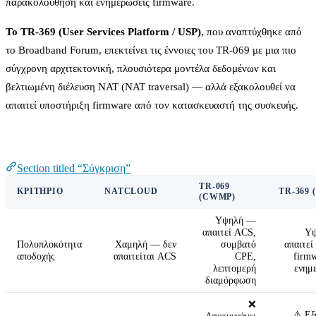
παρακολούθηση και ενημερώσεις firmware.
Το TR-369 (User Services Platform / USP)
, που αναπτύχθηκε από
το Broadband Forum, επεκτείνει τις έννοιες του TR-069 με μια πιο
σύγχρονη αρχιτεκτονική, πλουσιότερα μοντέλα δεδομένων και
βελτιωμένη διέλευση NAT (NAT traversal) — αλλά εξακολουθεί να
απαιτεί υποστήριξη firmware από τον κατασκευαστή της συσκευής.
Σύγκριση
Section titled “Σύγκριση”
TR-069
ΚΡΙΤΉΡΙΟ
NATCLOUD
TR-369 
(CWMP)
Υψηλή —
απαιτεί ACS,
Υ
Πολυπλοκότητα
Χαμηλή — δεν
συμβατό
απαιτεί
αποδοχής
απαιτείται ACS
CPE,
firmw
λεπτομερή
ενημ
διαμόρφωση
❌
⚠️ Εξ