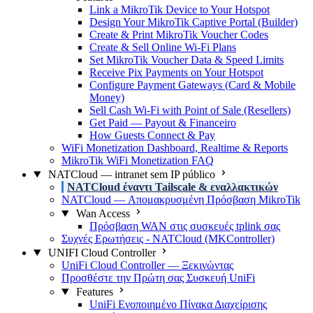
Link a MikroTik Device to Your Hotspot
Design Your MikroTik Captive Portal (Builder)
Create & Print MikroTik Voucher Codes
Create & Sell Online Wi-Fi Plans
Set MikroTik Voucher Data & Speed Limits
Receive Pix Payments on Your Hotspot
Configure Payment Gateways (Card & Mobile
Money)
Sell Cash Wi-Fi with Point of Sale (Resellers)
Get Paid — Payout & Financeiro
How Guests Connect & Pay
WiFi Monetization Dashboard, Realtime & Reports
MikroTik WiFi Monetization FAQ
NATCloud — intranet sem IP público
NATCloud έναντι Tailscale & εναλλακτικών
NATCloud — Απομακρυσμένη Πρόσβαση MikroTik
Wan Access
Πρόσβαση WAN στις συσκευές tplink σας
Συχνές Ερωτήσεις - NATCloud (MKController)
UNIFI Cloud Controller
UniFi Cloud Controller — Ξεκινώντας
Προσθέστε την Πρώτη σας Συσκευή UniFi
Features
UniFi Ενοποιημένο Πίνακα Διαχείρισης