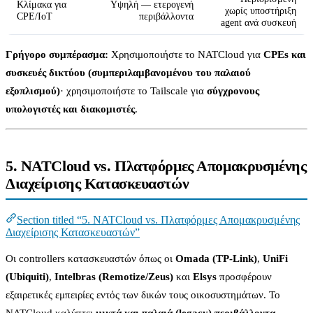
Κλίμακα για
Υψηλή — ετερογενή
χωρίς υποστήριξη
CPE/IoT
περιβάλλοντα
agent ανά συσκευή
Γρήγορο συμπέρασμα:
Χρησιμοποιήστε το NATCloud για
CPEs και
συσκευές δικτύου (συμπεριλαμβανομένου του παλαιού
εξοπλισμού)
· χρησιμοποιήστε το Tailscale για
σύγχρονους
υπολογιστές και διακομιστές
.
5. NATCloud vs. Πλατφόρμες Απομακρυσμένης
Διαχείρισης Κατασκευαστών
Section titled “5. NATCloud vs. Πλατφόρμες Απομακρυσμένης
Διαχείρισης Κατασκευαστών”
Οι controllers κατασκευαστών όπως οι
Omada (TP-Link)
,
UniFi
(Ubiquiti)
,
Intelbras (Remotize/Zeus)
και
Elsys
προσφέρουν
εξαιρετικές εμπειρίες εντός των δικών τους οικοσυστημάτων. Το
NATCloud καλύπτει
μικτά και παλαιά (legacy) περιβάλλοντα
,