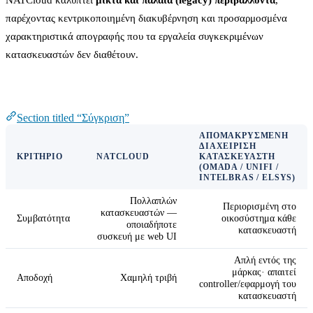
παρέχοντας κεντρικοποιημένη διακυβέρνηση και προσαρμοσμένα
χαρακτηριστικά απογραφής που τα εργαλεία συγκεκριμένων
κατασκευαστών δεν διαθέτουν.
Σύγκριση
Section titled “Σύγκριση”
ΑΠΟΜΑΚΡΥΣΜΈΝΗ
ΔΙΑΧΕΊΡΙΣΗ
ΚΡΙΤΉΡΙΟ
NATCLOUD
ΚΑΤΑΣΚΕΥΑΣΤΉ
(OMADA / UNIFI /
INTELBRAS / ELSYS)
Πολλαπλών
Περιορισμένη στο
κατασκευαστών —
Συμβατότητα
οικοσύστημα κάθε
οποιαδήποτε
κατασκευαστή
συσκευή με web UI
Απλή εντός της
μάρκας· απαιτεί
Αποδοχή
Χαμηλή τριβή
controller/εφαρμογή του
κατασκευαστή