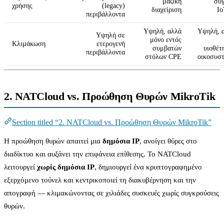
μαζική
σύ
χρήσης
(legacy)
διαχείριση
Io
περιβάλλοντα
Υψηλή, αλλά
Υψηλή, 
Υψηλή σε
μόνο εντός
Κλιμάκωση
ετερογενή
συμβατών
υιοθέτ
περιβάλλοντα
στόλων CPE
οικοσυσ
2. NATCloud vs. Προώθηση Θυρών MikroTik
Section titled “2. NATCloud vs. Προώθηση Θυρών MikroTik”
Η προώθηση θυρών απαιτεί μια
δημόσια IP
, ανοίγει θύρες στο
διαδίκτυο και αυξάνει την επιφάνεια επίθεσης. Το NATCloud
λειτουργεί
χωρίς δημόσια IP
, δημιουργεί ένα κρυπτογραφημένο
εξερχόμενο τούνελ και κεντρικοποιεί τη διακυβέρνηση και την
απογραφή — κλιμακώνοντας σε χιλιάδες συσκευές χωρίς συγκρούσεις
θυρών.