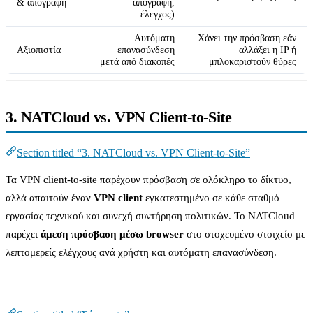
& απογραφή
απογραφή,
έλεγχος)
Αυτόματη
Χάνει την πρόσβαση εάν
Αξιοπιστία
επανασύνδεση
αλλάξει η IP ή
μετά από διακοπές
μπλοκαριστούν θύρες
3. NATCloud vs. VPN Client-to-Site
Section titled “3. NATCloud vs. VPN Client-to-Site”
Τα VPN client-to-site παρέχουν πρόσβαση σε ολόκληρο το δίκτυο,
αλλά απαιτούν έναν
VPN client
εγκατεστημένο σε κάθε σταθμό
εργασίας τεχνικού και συνεχή συντήρηση πολιτικών. Το NATCloud
παρέχει
άμεση πρόσβαση μέσω browser
στο στοχευμένο στοιχείο με
λεπτομερείς ελέγχους ανά χρήστη και αυτόματη επανασύνδεση.
Σύγκριση