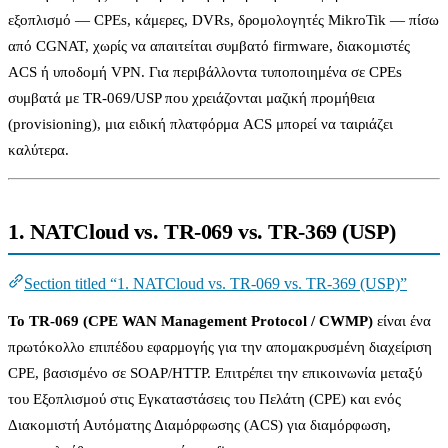
εξοπλισμό — CPEs, κάμερες, DVRs, δρομολογητές MikroTik — πίσω
από CGNAT, χωρίς να απαιτείται συμβατό firmware, διακομιστές
ACS ή υποδομή VPN. Για περιβάλλοντα τυποποιημένα σε CPEs
συμβατά με TR-069/USP που χρειάζονται μαζική προμήθεια
(provisioning), μια ειδική πλατφόρμα ACS μπορεί να ταιριάζει
καλύτερα.
1. NATCloud vs. TR-069 vs. TR-369 (USP)
Section titled “1. NATCloud vs. TR-069 vs. TR-369 (USP)”
Το TR-069 (CPE WAN Management Protocol / CWMP)
είναι ένα
πρωτόκολλο επιπέδου εφαρμογής για την απομακρυσμένη διαχείριση
CPE, βασισμένο σε SOAP/HTTP. Επιτρέπει την επικοινωνία μεταξύ
του Εξοπλισμού στις Εγκαταστάσεις του Πελάτη (CPE) και ενός
Διακομιστή Αυτόματης Διαμόρφωσης (ACS) για διαμόρφωση,