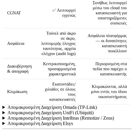
Συνήθως λειτουργεί
μέσω του cloud του
✅ Λειτουργεί
CGNAT
κατασκευαστή για
εγγενώς
υποστηριζόμενες
συσκευές
Τούνελ από άκρο
Ασφάλεια πλατφόρμας
σε άκρο,
— οι δυνατότητες
Ασφάλεια
λεπτομερής έλεγχος
κατασκευαστή
ταυτότητας, αρχεία
ποικίλλουν
ελέγχου (audit logs)
Κεντρικοποιημένη,
Περιορισμένη στα
Διακυβέρνηση
προσαρμοσμένα
πεδία που παρέχει ο
& απογραφή
χαρακτηριστικά
κατασκευαστής
Εκατοντάδες/
Κλιμακώνεται, αλλά
χιλιάδες σε όλους
Κλιμάκωση
μόνο εντός του ίδιου
τους
οικοσυστήματος
κατασκευαστές
Απομακρυσμένη Διαχείριση Omada (TP-Link)
Απομακρυσμένη Διαχείριση UniFi (Ubiquiti)
Απομακρυσμένη Διαχείριση Intelbras (Remotize / Zeus)
Απομακρυσμένη Διαχείριση Elsys