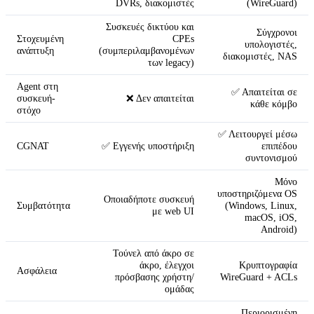
DVRs, διακομιστές
(WireGuard)
Συσκευές δικτύου και
Σύγχρονοι
Στοχευμένη
CPEs
υπολογιστές,
ανάπτυξη
(συμπεριλαμβανομένων
διακομιστές, NAS
των legacy)
Agent στη
✅ Απαιτείται σε
συσκευή-
❌ Δεν απαιτείται
κάθε κόμβο
στόχο
✅ Λειτουργεί μέσω
CGNAT
✅ Εγγενής υποστήριξη
επιπέδου
συντονισμού
Μόνο
υποστηριζόμενα OS
Οποιαδήποτε συσκευή
Συμβατότητα
(Windows, Linux,
με web UI
macOS, iOS,
Android)
Τούνελ από άκρο σε
άκρο, έλεγχοι
Κρυπτογραφία
Ασφάλεια
πρόσβασης χρήστη/
WireGuard + ACLs
ομάδας
Περιορισμένη