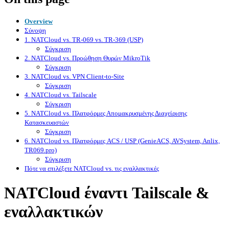
Overview
Σύνοψη
1. NATCloud vs. TR-069 vs. TR-369 (USP)
Σύγκριση
2. NATCloud vs. Προώθηση Θυρών MikroTik
Σύγκριση
3. NATCloud vs. VPN Client-to-Site
Σύγκριση
4. NATCloud vs. Tailscale
Σύγκριση
5. NATCloud vs. Πλατφόρμες Απομακρυσμένης Διαχείρισης
Κατασκευαστών
Σύγκριση
6. NATCloud vs. Πλατφόρμες ACS / USP (GenieACS, AVSystem, Anlix,
TR069.pro)
Σύγκριση
Πότε να επιλέξετε NATCloud vs. τις εναλλακτικές
NATCloud έναντι Tailscale &
εναλλακτικών