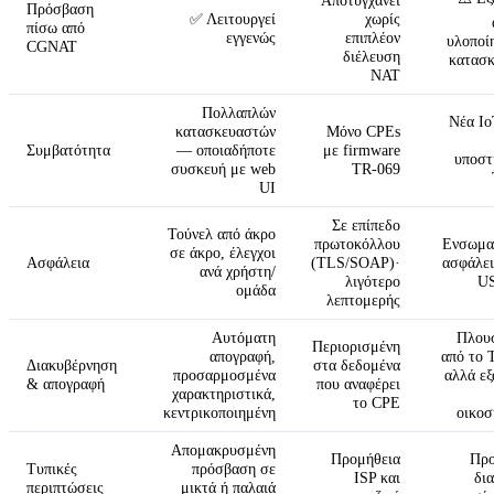
Αποτυγχάνει
Πρόσβαση
✅ Λειτουργεί
χωρίς
πίσω από
εγγενώς
επιπλέον
υλοποί
CGNAT
διέλευση
κατασ
NAT
Πολλαπλών
Νέα I
κατασκευαστών
Μόνο CPEs
Συμβατότητα
— οποιαδήποτε
με firmware
υποστ
συσκευή με web
TR-069
UI
Σε επίπεδο
Τούνελ από άκρο
πρωτοκόλλου
Ενσωμα
σε άκρο, έλεγχοι
Ασφάλεια
(TLS/SOAP)·
ασφάλε
ανά χρήστη/
λιγότερο
U
ομάδα
λεπτομερής
Αυτόματη
Πλου
Περιορισμένη
απογραφή,
από το 
Διακυβέρνηση
στα δεδομένα
προσαρμοσμένα
αλλά εξ
& απογραφή
που αναφέρει
χαρακτηριστικά,
το CPE
κεντρικοποιημένη
οικο
Απομακρυσμένη
Προμήθεια
Προ
Τυπικές
πρόσβαση σε
ISP και
δια
περιπτώσεις
μικτά ή παλαιά