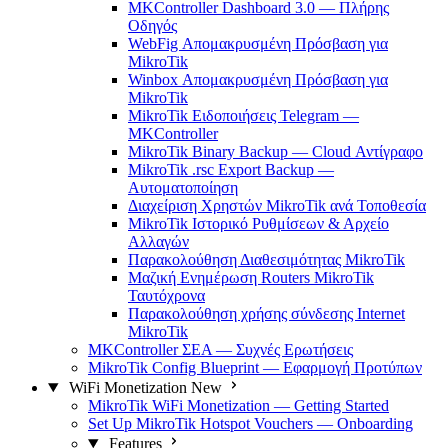
MKController Dashboard 3.0 — Πλήρης
Οδηγός
WebFig Απομακρυσμένη Πρόσβαση για
MikroTik
Winbox Απομακρυσμένη Πρόσβαση για
MikroTik
MikroTik Ειδοποιήσεις Telegram —
MKController
MikroTik Binary Backup — Cloud Αντίγραφο
MikroTik .rsc Export Backup —
Αυτοματοποίηση
Διαχείριση Χρηστών MikroTik ανά Τοποθεσία
MikroTik Ιστορικό Ρυθμίσεων & Αρχείο
Αλλαγών
Παρακολούθηση Διαθεσιμότητας MikroTik
Μαζική Ενημέρωση Routers MikroTik
Ταυτόχρονα
Παρακολούθηση χρήσης σύνδεσης Internet
MikroTik
MKController ΣΕΑ — Συχνές Ερωτήσεις
MikroTik Config Blueprint — Εφαρμογή Προτύπων
WiFi Monetization
New
MikroTik WiFi Monetization — Getting Started
Set Up MikroTik Hotspot Vouchers — Onboarding
Features