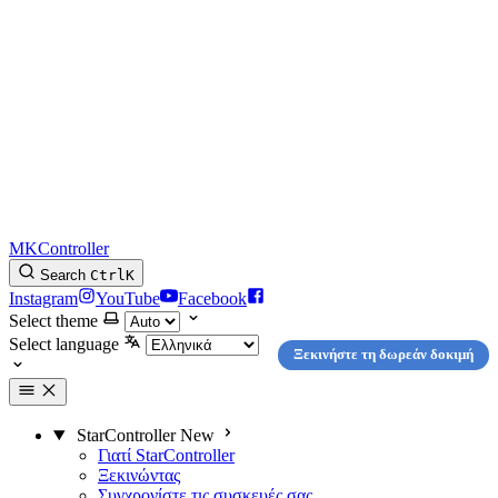
MKController
Search
Ctrl
K
Instagram
YouTube
Facebook
Select theme
Select language
Ξεκινήστε τη δωρεάν δοκιμή
StarController
New
Γιατί StarController
Ξεκινώντας
Συγχρονίστε τις συσκευές σας