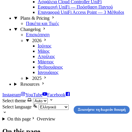
Ασφάλεια Cloud Controller UniFi
Εφαρμογή UniFi — Πρόσβαση Παντού
Επαναφορά UniFi Access Point — 3 Μέθοδοι
Plans & Pricing
Πακέτα και Τιμές
Changelog
Επισκόπηση
2026
Ιούνιος
Μάιος
Απρίλιος
Μάρτιος
Φεβρουάριος
Ιανουάριος
2025
Resources
Instagram
YouTube
Facebook
Select theme
Select language
Ξεκινήστε τη δωρεάν δοκιμή
On this page
Overview
On this page