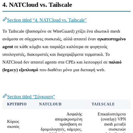
4. NATCloud vs. Tailscale
Section titled “4. NATCloud vs. Tailscale”
Το Tailscale (βασισμένο σε WireGuard) χτίζει ένα ιδιωτικό mesh
ανάμεσα σε σύγχρονες συσκευές, αλλά απαιτεί έναν
εγκατεστημένο
agent
σε κάθε κόμβο και ταιριάζει καλύτερα σε φορητούς
υπολογιστές, διακομιστές και διαχειριζόμενα τερματικά. Το
NATCloud δεν απαιτεί agents στα CPEs και λειτουργεί σε
παλαιό
(legacy) εξοπλισμό
που διαθέτει μόνο μια διεπαφή web.
Σύγκριση
Section titled “Σύγκριση”
ΚΡΙΤΉΡΙΟ
NATCLOUD
TAILSCALE
Ασφαλής
Επικαλυπτόμενο
απομακρυσμένη
(overlay) VPN
Κύριος
πρόσβαση σε
mesh μεταξύ
σκοπός
δρομολογητές, κάμερες,
συσκευών