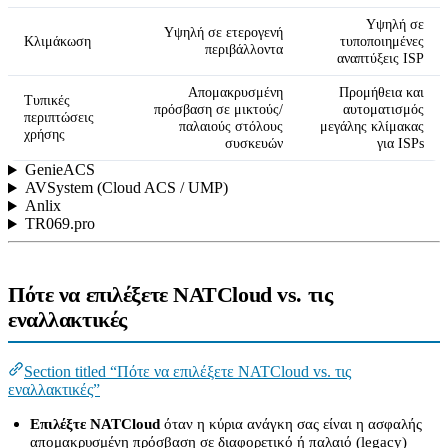
Υψηλή σε
Υψηλή σε ετερογενή
Κλιμάκωση
τυποποιημένες
περιβάλλοντα
αναπτύξεις ISP
Απομακρυσμένη
Προμήθεια και
Τυπικές
πρόσβαση σε μικτούς/
αυτοματισμός
περιπτώσεις
παλαιούς στόλους
μεγάλης κλίμακας
χρήσης
συσκευών
για ISPs
GenieACS
AVSystem (Cloud ACS / UMP)
Anlix
TR069.pro
Πότε να επιλέξετε NATCloud vs. τις
εναλλακτικές
Section titled “Πότε να επιλέξετε NATCloud vs. τις
εναλλακτικές”
Επιλέξτε NATCloud
όταν η κύρια ανάγκη σας είναι η ασφαλής
απομακρυσμένη πρόσβαση σε διαφορετικό ή παλαιό (legacy)