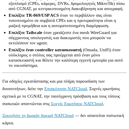
εξοπλισμό (CPEs, κάμερες, DVRs, δρομολογητές MikroTik) πίσω
από CGNAT, με κεντρικοποιημένη διακυβέρνηση και απογραφή.
Επιλέξτε TR-069/USP ACS
όταν το περιβάλλον σας είναι
τυποποιημένο σε συμβατά CPEs και η προτεραιότητα είναι η
μαζική προμήθεια και η αυτοματοποιημένη διαμόρφωση.
Επιλέξτε Tailscale
όταν χρειάζεστε ένα mesh WireGuard για
σύγχρονους υπολογιστές και διακομιστές που μπορούν να
εκτελέσουν τον agent.
Επιλέξτε έναν controller κατασκευαστή
(Omada, UniFi) όταν
ολόκληρος ο στόλος σας προέρχεται από έναν μόνο
κατασκευαστή και θέλετε την καλύτερη εγγενή εμπειρία για αυτό
το οικοσύστημα.
Για οδηγίες εγκατάστασης και μια πλήρη παρουσίαση των
δυνατοτήτων, δείτε την
Επισκόπηση NATCloud
. Συχνές ερωτήσεις
σχετικά με το CGNAT, την ταυτόχρονη πρόσβαση και τους τύπους
συσκευών απαντώνται στις
Συχνές Ερωτήσεις NATCloud
.
Ξεκινήστε τη δωρεάν δοκιμή NATCloud
— δεν απαιτείται πιστωτική
κάρτα.