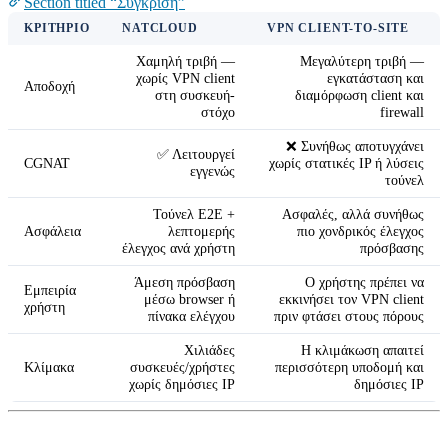
Section titled “Σύγκριση”
ΚΡΙΤΉΡΙΟ
NATCLOUD
VPN CLIENT-TO-SITE
Χαμηλή τριβή —
Μεγαλύτερη τριβή —
χωρίς VPN client
εγκατάσταση και
Αποδοχή
στη συσκευή-
διαμόρφωση client και
στόχο
firewall
❌ Συνήθως αποτυγχάνει
✅ Λειτουργεί
CGNAT
χωρίς στατικές IP ή λύσεις
εγγενώς
τούνελ
Τούνελ E2E +
Ασφαλές, αλλά συνήθως
Ασφάλεια
λεπτομερής
πιο χονδρικός έλεγχος
έλεγχος ανά χρήστη
πρόσβασης
Άμεση πρόσβαση
Ο χρήστης πρέπει να
Εμπειρία
μέσω browser ή
εκκινήσει τον VPN client
χρήστη
πίνακα ελέγχου
πριν φτάσει στους πόρους
Χιλιάδες
Η κλιμάκωση απαιτεί
Κλίμακα
συσκευές/χρήστες
περισσότερη υποδομή και
χωρίς δημόσιες IP
δημόσιες IP