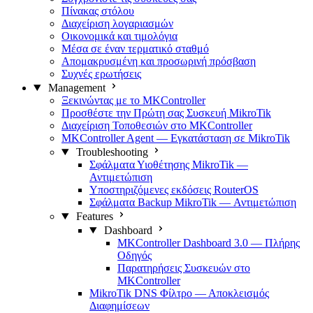
Πίνακας στόλου
Διαχείριση λογαριασμών
Οικονομικά και τιμολόγια
Μέσα σε έναν τερματικό σταθμό
Απομακρυσμένη και προσωρινή πρόσβαση
Συχνές ερωτήσεις
Management
Ξεκινώντας με το MKController
Προσθέστε την Πρώτη σας Συσκευή MikroTik
Διαχείριση Τοποθεσιών στο MKController
MKController Agent — Εγκατάσταση σε MikroTik
Troubleshooting
Σφάλματα Υιοθέτησης MikroTik —
Αντιμετώπιση
Υποστηριζόμενες εκδόσεις RouterOS
Σφάλματα Backup MikroTik — Αντιμετώπιση
Features
Dashboard
MKController Dashboard 3.0 — Πλήρης
Οδηγός
Παρατηρήσεις Συσκευών στο
MKController
MikroTik DNS Φίλτρο — Αποκλεισμός
Διαφημίσεων