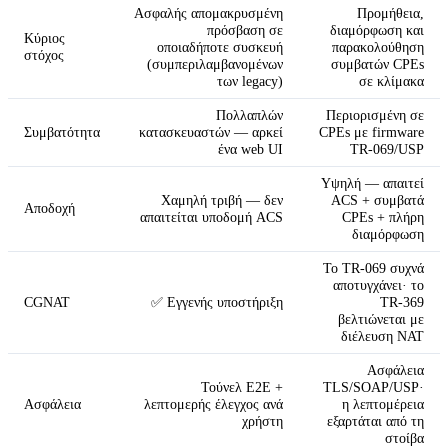
Ασφαλής απομακρυσμένη
Προμήθεια,
πρόσβαση σε
διαμόρφωση και
Κύριος
οποιαδήποτε συσκευή
παρακολούθηση
στόχος
(συμπεριλαμβανομένων
συμβατών CPEs
των legacy)
σε κλίμακα
Πολλαπλών
Περιορισμένη σε
Συμβατότητα
κατασκευαστών — αρκεί
CPEs με firmware
ένα web UI
TR-069/USP
Υψηλή — απαιτεί
Χαμηλή τριβή — δεν
ACS + συμβατά
Αποδοχή
απαιτείται υποδομή ACS
CPEs + πλήρη
διαμόρφωση
Το TR-069 συχνά
αποτυγχάνει· το
CGNAT
✅ Εγγενής υποστήριξη
TR-369
βελτιώνεται με
διέλευση NAT
Ασφάλεια
Τούνελ E2E +
TLS/SOAP/USP·
Ασφάλεια
λεπτομερής έλεγχος ανά
η λεπτομέρεια
χρήστη
εξαρτάται από τη
στοίβα