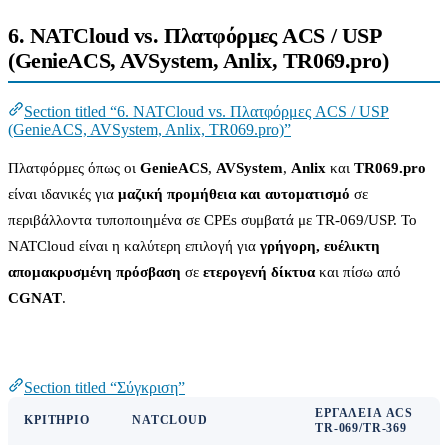
6. NATCloud vs. Πλατφόρμες ACS / USP
(GenieACS, AVSystem, Anlix, TR069.pro)
Section titled “6. NATCloud vs. Πλατφόρμες ACS / USP
(GenieACS, AVSystem, Anlix, TR069.pro)”
Πλατφόρμες όπως οι
GenieACS
,
AVSystem
,
Anlix
και
TR069.pro
είναι ιδανικές για
μαζική προμήθεια και αυτοματισμό
σε
περιβάλλοντα τυποποιημένα σε CPEs συμβατά με TR-069/USP. Το
NATCloud είναι η καλύτερη επιλογή για
γρήγορη, ευέλικτη
απομακρυσμένη πρόσβαση
σε
ετερογενή δίκτυα
και πίσω από
CGNAT
.
Σύγκριση
Section titled “Σύγκριση”
ΕΡΓΑΛΕΊΑ ACS
ΚΡΙΤΉΡΙΟ
NATCLOUD
TR-069/TR-369