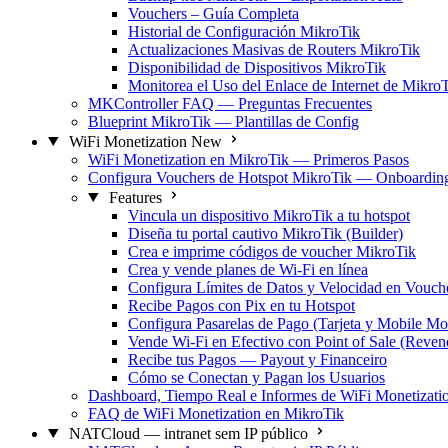
Vouchers – Guía Completa
Historial de Configuración MikroTik
Actualizaciones Masivas de Routers MikroTik
Disponibilidad de Dispositivos MikroTik
Monitorea el Uso del Enlace de Internet de Mikro
MKController FAQ — Preguntas Frecuentes
Blueprint MikroTik — Plantillas de Config
WiFi Monetization
New
WiFi Monetization en MikroTik — Primeros Pasos
Configura Vouchers de Hotspot MikroTik — Onboardin
Features
Vincula un dispositivo MikroTik a tu hotspot
Diseña tu portal cautivo MikroTik (Builder)
Crea e imprime códigos de voucher MikroTik
Crea y vende planes de Wi-Fi en línea
Configura Límites de Datos y Velocidad en Vouch
Recibe Pagos con Pix en tu Hotspot
Configura Pasarelas de Pago (Tarjeta y Mobile M
Vende Wi-Fi en Efectivo con Point of Sale (Reven
Recibe tus Pagos — Payout y Financeiro
Cómo se Conectan y Pagan los Usuarios
Dashboard, Tiempo Real e Informes de WiFi Monetizati
FAQ de WiFi Monetization en MikroTik
NATCloud — intranet sem IP público