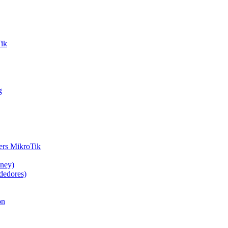
Tik
g
ers MikroTik
oney)
dedores)
on