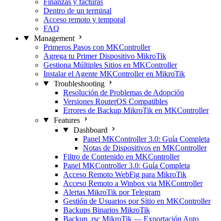
Finanzas y facturas
Dentro de un terminal
Acceso remoto y temporal
FAQ
Management
Primeros Pasos con MKController
Agrega tu Primer Dispositivo MikroTik
Gestiona Múltiples Sitios en MKController
Instalar el Agente MKController en MikroTik
Troubleshooting
Resolución de Problemas de Adopción
Versiones RouterOS Compatibles
Errores de Backup MikroTik en MKController
Features
Dashboard
Panel MKController 3.0: Guía Completa
Notas de Dispositivos en MKController
Filtro de Contenido en MKController
Panel MKController 3.0: Guía Completa
Acceso Remoto WebFig para MikroTik
Acceso Remoto a Winbox via MKController
Alertas MikroTik por Telegram
Gestión de Usuarios por Sitio en MKController
Backups Binarios MikroTik
Backup .rsc MikroTik — Exportación Auto