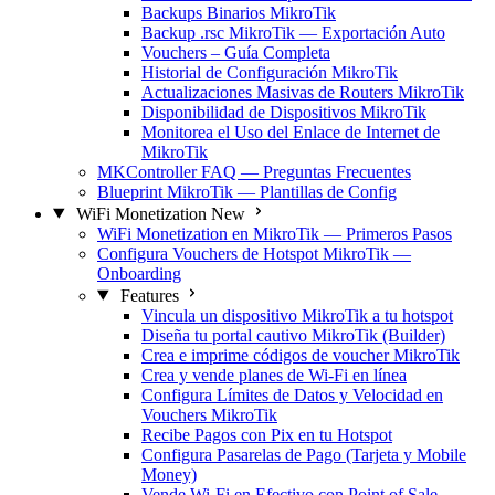
Backups Binarios MikroTik
Backup .rsc MikroTik — Exportación Auto
Vouchers – Guía Completa
Historial de Configuración MikroTik
Actualizaciones Masivas de Routers MikroTik
Disponibilidad de Dispositivos MikroTik
Monitorea el Uso del Enlace de Internet de
MikroTik
MKController FAQ — Preguntas Frecuentes
Blueprint MikroTik — Plantillas de Config
WiFi Monetization
New
WiFi Monetization en MikroTik — Primeros Pasos
Configura Vouchers de Hotspot MikroTik —
Onboarding
Features
Vincula un dispositivo MikroTik a tu hotspot
Diseña tu portal cautivo MikroTik (Builder)
Crea e imprime códigos de voucher MikroTik
Crea y vende planes de Wi-Fi en línea
Configura Límites de Datos y Velocidad en
Vouchers MikroTik
Recibe Pagos con Pix en tu Hotspot
Configura Pasarelas de Pago (Tarjeta y Mobile
Money)
Vende Wi-Fi en Efectivo con Point of Sale