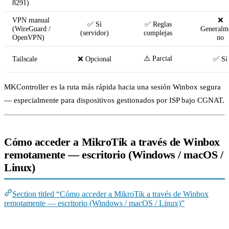
8291)
VPN manual
❌
✅ Sí
✅ Reglas
(WireGuard /
Generalm
(servidor)
complejas
OpenVPN)
no
⚠️ Parcial
Tailscale
❌ Opcional
✅ Sí
MKController es la ruta más rápida hacia una sesión Winbox segura
— especialmente para dispositivos gestionados por ISP bajo CGNAT.
Cómo acceder a MikroTik a través de Winbox
remotamente — escritorio (Windows / macOS /
Linux)
Section titled “Cómo acceder a MikroTik a través de Winbox
remotamente — escritorio (Windows / macOS / Linux)”
Paso 1 — Descarga la aplicación de escritorio