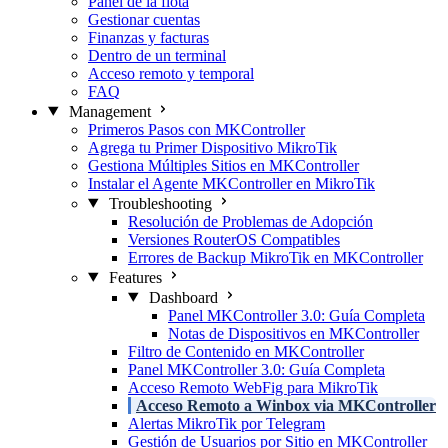
Panel de la flota
Gestionar cuentas
Finanzas y facturas
Dentro de un terminal
Acceso remoto y temporal
FAQ
Management
Primeros Pasos con MKController
Agrega tu Primer Dispositivo MikroTik
Gestiona Múltiples Sitios en MKController
Instalar el Agente MKController en MikroTik
Troubleshooting
Resolución de Problemas de Adopción
Versiones RouterOS Compatibles
Errores de Backup MikroTik en MKController
Features
Dashboard
Panel MKController 3.0: Guía Completa
Notas de Dispositivos en MKController
Filtro de Contenido en MKController
Panel MKController 3.0: Guía Completa
Acceso Remoto WebFig para MikroTik
Acceso Remoto a Winbox via MKController
Alertas MikroTik por Telegram
Gestión de Usuarios por Sitio en MKController