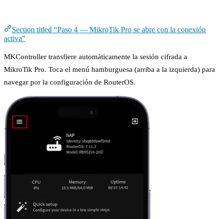
Paso 4 — MikroTik Pro se abre con la conexión activa
Section titled “Paso 4 — MikroTik Pro se abre con la conexión
activa”
MKController transfiere automáticamente la sesión cifrada a
MikroTik Pro. Toca el menú hamburguesa (arriba a la izquierda) para
navegar por la configuración de RouterOS.