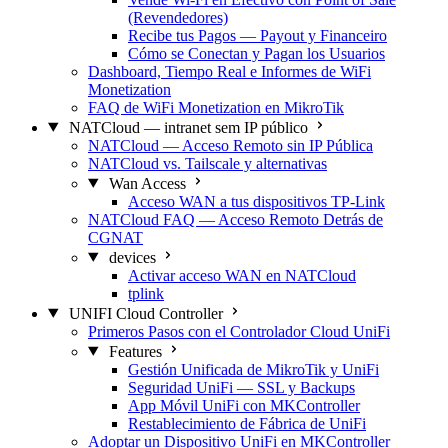
(Revendedores)
Recibe tus Pagos — Payout y Financeiro
Cómo se Conectan y Pagan los Usuarios
Dashboard, Tiempo Real e Informes de WiFi
Monetization
FAQ de WiFi Monetization en MikroTik
NATCloud — intranet sem IP público
NATCloud — Acceso Remoto sin IP Pública
NATCloud vs. Tailscale y alternativas
Wan Access
Acceso WAN a tus dispositivos TP-Link
NATCloud FAQ — Acceso Remoto Detrás de
CGNAT
devices
Activar acceso WAN en NATCloud
tplink
UNIFI Cloud Controller
Primeros Pasos con el Controlador Cloud UniFi
Features
Gestión Unificada de MikroTik y UniFi
Seguridad UniFi — SSL y Backups
App Móvil UniFi con MKController
Restablecimiento de Fábrica de UniFi
Adoptar un Dispositivo UniFi en MKController