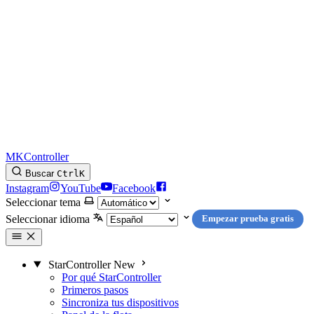
MKController
Buscar
Ctrl
K
Instagram
YouTube
Facebook
Seleccionar tema
Seleccionar idioma
Empezar prueba gratis
StarController
New
Por qué StarController
Primeros pasos
Sincroniza tus dispositivos