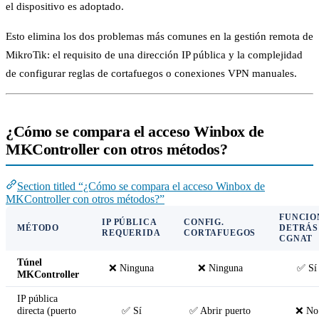
el dispositivo es adoptado.
Esto elimina los dos problemas más comunes en la gestión remota de
MikroTik: el requisito de una dirección IP pública y la complejidad
de configurar reglas de cortafuegos o conexiones VPN manuales.
¿Cómo se compara el acceso Winbox de
MKController con otros métodos?
Section titled “¿Cómo se compara el acceso Winbox de
MKController con otros métodos?”
FUNCIO
IP PÚBLICA
CONFIG.
MÉTODO
DETRÁS
REQUERIDA
CORTAFUEGOS
CGNAT
Túnel
❌ Ninguna
❌ Ninguna
✅ Sí
MKController
IP pública
directa (puerto
✅ Sí
✅ Abrir puerto
❌ No