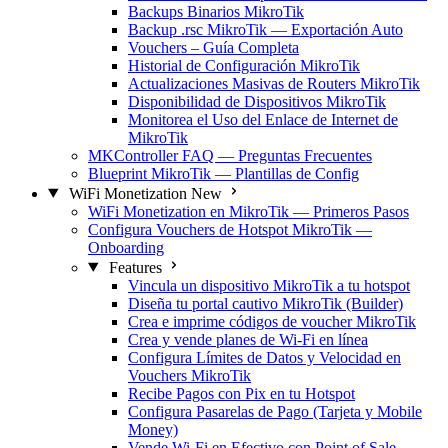
Backups Binarios MikroTik
Backup .rsc MikroTik — Exportación Auto
Vouchers – Guía Completa
Historial de Configuración MikroTik
Actualizaciones Masivas de Routers MikroTik
Disponibilidad de Dispositivos MikroTik
Monitorea el Uso del Enlace de Internet de
MikroTik
MKController FAQ — Preguntas Frecuentes
Blueprint MikroTik — Plantillas de Config
WiFi Monetization
New
WiFi Monetization en MikroTik — Primeros Pasos
Configura Vouchers de Hotspot MikroTik —
Onboarding
Features
Vincula un dispositivo MikroTik a tu hotspot
Diseña tu portal cautivo MikroTik (Builder)
Crea e imprime códigos de voucher MikroTik
Crea y vende planes de Wi-Fi en línea
Configura Límites de Datos y Velocidad en
Vouchers MikroTik
Recibe Pagos con Pix en tu Hotspot
Configura Pasarelas de Pago (Tarjeta y Mobile
Money)
Vende Wi-Fi en Efectivo con Point of Sale