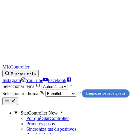
MKController
Buscar
Ctrl
K
Instagram
YouTube
Facebook
Seleccionar tema
Seleccionar idioma
Empezar prueba gratis
StarController
New
Por qué StarController
Primeros pasos
Sincroniza tus dispositivos