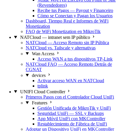
(Revendedores)
Recibe tus Pagos — Payout y Financeiro
Cómo se Conectan y Pagan los Usuarios
Dashboard, Tiempo Real e Informes de WiFi
Monetization
FAQ de WiFi Monetization en MikroTik
NATCloud — intranet sem IP público
NATCloud — Acceso Remoto sin IP Pública
NATCloud vs. Tailscale y alternativas
Wan Access
Acceso WAN a tus dispositivos TP-Link
NATCloud FAQ — Acceso Remoto Detrás de
CGNAT
devices
Activar acceso WAN en NATCloud
tplink
UNIFI Cloud Controller
Primeros Pasos con el Controlador Cloud UniFi
Features
Gestión Unificada de MikroTik y UniFi
Seguridad UniFi — SSL y Backups
App Móvil UniFi con MKController
Restablecimiento de Fábrica de UniFi
Adoptar un Dispositivo UniFi en MKController