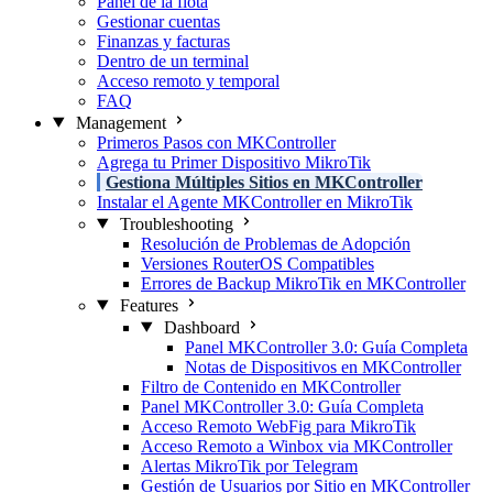
Panel de la flota
Gestionar cuentas
Finanzas y facturas
Dentro de un terminal
Acceso remoto y temporal
FAQ
Management
Primeros Pasos con MKController
Agrega tu Primer Dispositivo MikroTik
Gestiona Múltiples Sitios en MKController
Instalar el Agente MKController en MikroTik
Troubleshooting
Resolución de Problemas de Adopción
Versiones RouterOS Compatibles
Errores de Backup MikroTik en MKController
Features
Dashboard
Panel MKController 3.0: Guía Completa
Notas de Dispositivos en MKController
Filtro de Contenido en MKController
Panel MKController 3.0: Guía Completa
Acceso Remoto WebFig para MikroTik
Acceso Remoto a Winbox via MKController
Alertas MikroTik por Telegram
Gestión de Usuarios por Sitio en MKController