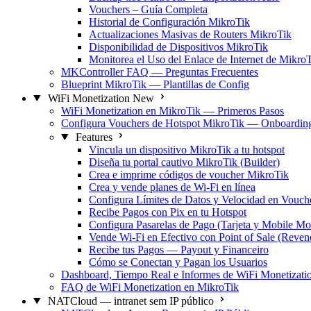
Vouchers – Guía Completa
Historial de Configuración MikroTik
Actualizaciones Masivas de Routers MikroTik
Disponibilidad de Dispositivos MikroTik
Monitorea el Uso del Enlace de Internet de Mikro
MKController FAQ — Preguntas Frecuentes
Blueprint MikroTik — Plantillas de Config
WiFi Monetization
New
WiFi Monetization en MikroTik — Primeros Pasos
Configura Vouchers de Hotspot MikroTik — Onboardin
Features
Vincula un dispositivo MikroTik a tu hotspot
Diseña tu portal cautivo MikroTik (Builder)
Crea e imprime códigos de voucher MikroTik
Crea y vende planes de Wi-Fi en línea
Configura Límites de Datos y Velocidad en Vouch
Recibe Pagos con Pix en tu Hotspot
Configura Pasarelas de Pago (Tarjeta y Mobile M
Vende Wi-Fi en Efectivo con Point of Sale (Reven
Recibe tus Pagos — Payout y Financeiro
Cómo se Conectan y Pagan los Usuarios
Dashboard, Tiempo Real e Informes de WiFi Monetizati
FAQ de WiFi Monetization en MikroTik
NATCloud — intranet sem IP público