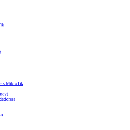
Tik
g
ers MikroTik
oney)
dedores)
on