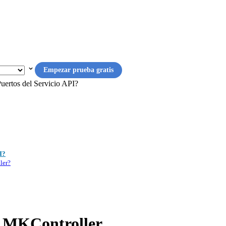
Empezar prueba gratis
Puertos del Servicio API?
I?
ler?
n MKController