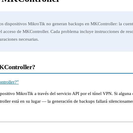
os dispositivos MikroTik no generan backups en MKController: la cuenta
 el acceso de MKController. Cada problema incluye instrucciones de resol
uraciones necesarias.
KController?
ntroller?”
ositivo MikroTik a través del servicio API por el túnel VPN. Si alguna
troller está en su lugar — la generación de backups fallará silenciosame