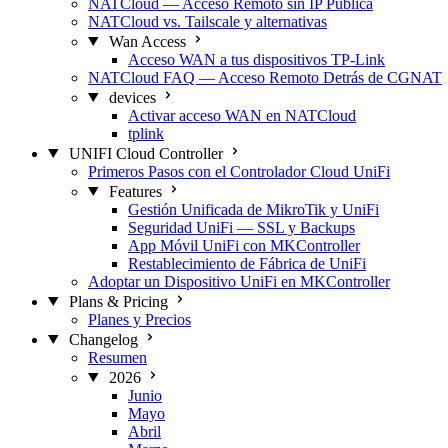
NATCloud — Acceso Remoto sin IP Pública
NATCloud vs. Tailscale y alternativas
Wan Access
Acceso WAN a tus dispositivos TP-Link
NATCloud FAQ — Acceso Remoto Detrás de CGNAT
devices
Activar acceso WAN en NATCloud
tplink
UNIFI Cloud Controller
Primeros Pasos con el Controlador Cloud UniFi
Features
Gestión Unificada de MikroTik y UniFi
Seguridad UniFi — SSL y Backups
App Móvil UniFi con MKController
Restablecimiento de Fábrica de UniFi
Adoptar un Dispositivo UniFi en MKController
Plans & Pricing
Planes y Precios
Changelog
Resumen
2026
Junio
Mayo
Abril