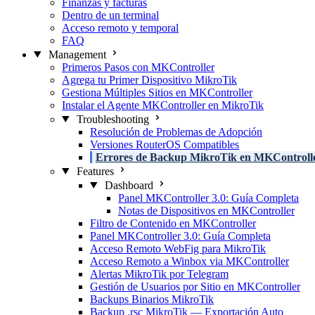
Finanzas y facturas
Dentro de un terminal
Acceso remoto y temporal
FAQ
Management
Primeros Pasos con MKController
Agrega tu Primer Dispositivo MikroTik
Gestiona Múltiples Sitios en MKController
Instalar el Agente MKController en MikroTik
Troubleshooting
Resolución de Problemas de Adopción
Versiones RouterOS Compatibles
Errores de Backup MikroTik en MKControll
Features
Dashboard
Panel MKController 3.0: Guía Completa
Notas de Dispositivos en MKController
Filtro de Contenido en MKController
Panel MKController 3.0: Guía Completa
Acceso Remoto WebFig para MikroTik
Acceso Remoto a Winbox via MKController
Alertas MikroTik por Telegram
Gestión de Usuarios por Sitio en MKController
Backups Binarios MikroTik
Backup .rsc MikroTik — Exportación Auto