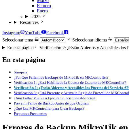
Marzo
Febrero
Enero
2025
Resources
Instagram
YouTube
Facebook
Seleccionar tema
Seleccionar idioma
En esta página
Verificación 2: ¿Están Abiertos y Accesibles los 
En esta página
Sinopsis
¿Por Qué Fallan los Backups de MikroTik en MKController?
Verificación 1: ¿Está Habilitada la Cuenta de Usuario de MKController?
Verificación 2: ¿Están Abiertos y Accesibles los Puertos del Servicio AP
Verificación 3: ¿Está Presente y Activa la Regla de Firewall de MKControl
¿Aún Falla? Vuelve a Ejecutar el Script de Adopción
Prevenir Fallos de Backup Antes de que Ocurran
¿Qué Usa MKController para Crear Backups?
Preguntas Frecuentes
Errores de Backup MikroTik e