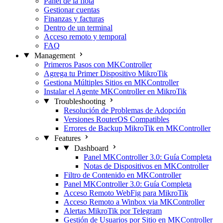
Panel de la flota
Gestionar cuentas
Finanzas y facturas
Dentro de un terminal
Acceso remoto y temporal
FAQ
Management
Primeros Pasos con MKController
Agrega tu Primer Dispositivo MikroTik
Gestiona Múltiples Sitios en MKController
Instalar el Agente MKController en MikroTik
Troubleshooting
Resolución de Problemas de Adopción
Versiones RouterOS Compatibles
Errores de Backup MikroTik en MKController
Features
Dashboard
Panel MKController 3.0: Guía Completa
Notas de Dispositivos en MKController
Filtro de Contenido en MKController
Panel MKController 3.0: Guía Completa
Acceso Remoto WebFig para MikroTik
Acceso Remoto a Winbox via MKController
Alertas MikroTik por Telegram
Gestión de Usuarios por Sitio en MKController