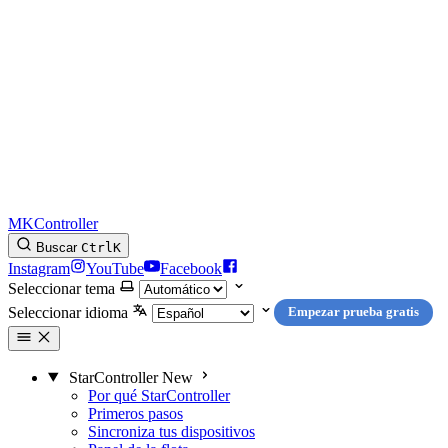
MKController
Buscar
Ctrl
K
Instagram
YouTube
Facebook
Seleccionar tema
Seleccionar idioma
Empezar prueba gratis
StarController
New
Por qué StarController
Primeros pasos
Sincroniza tus dispositivos