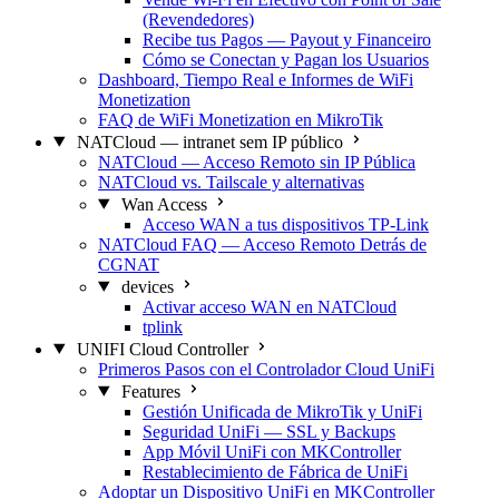
(Revendedores)
Recibe tus Pagos — Payout y Financeiro
Cómo se Conectan y Pagan los Usuarios
Dashboard, Tiempo Real e Informes de WiFi
Monetization
FAQ de WiFi Monetization en MikroTik
NATCloud — intranet sem IP público
NATCloud — Acceso Remoto sin IP Pública
NATCloud vs. Tailscale y alternativas
Wan Access
Acceso WAN a tus dispositivos TP-Link
NATCloud FAQ — Acceso Remoto Detrás de
CGNAT
devices
Activar acceso WAN en NATCloud
tplink
UNIFI Cloud Controller
Primeros Pasos con el Controlador Cloud UniFi
Features
Gestión Unificada de MikroTik y UniFi
Seguridad UniFi — SSL y Backups
App Móvil UniFi con MKController
Restablecimiento de Fábrica de UniFi
Adoptar un Dispositivo UniFi en MKController