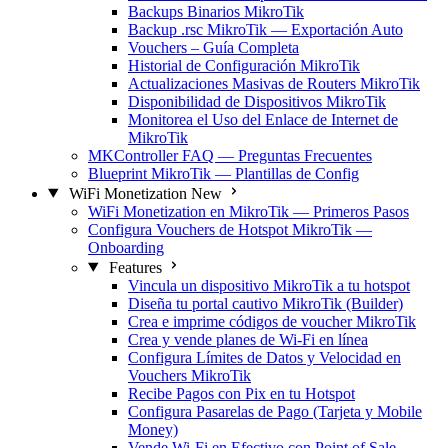
Backups Binarios MikroTik
Backup .rsc MikroTik — Exportación Auto
Vouchers – Guía Completa
Historial de Configuración MikroTik
Actualizaciones Masivas de Routers MikroTik
Disponibilidad de Dispositivos MikroTik
Monitorea el Uso del Enlace de Internet de
MikroTik
MKController FAQ — Preguntas Frecuentes
Blueprint MikroTik — Plantillas de Config
WiFi Monetization
New
WiFi Monetization en MikroTik — Primeros Pasos
Configura Vouchers de Hotspot MikroTik —
Onboarding
Features
Vincula un dispositivo MikroTik a tu hotspot
Diseña tu portal cautivo MikroTik (Builder)
Crea e imprime códigos de voucher MikroTik
Crea y vende planes de Wi-Fi en línea
Configura Límites de Datos y Velocidad en
Vouchers MikroTik
Recibe Pagos con Pix en tu Hotspot
Configura Pasarelas de Pago (Tarjeta y Mobile
Money)
Vende Wi-Fi en Efectivo con Point of Sale