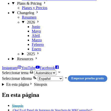
Plans & Pricing
Planes y Precios
Changelog
Resumen
2026
Junio
Mayo
Abril
Marzo
Febrero
Enero
2025
Resources
Instagram
YouTube
Facebook
Seleccionar tema
Seleccionar idioma
Empezar prueba gratis
En esta página
Sinopsis
En esta página
Sinopsis
¿Qué Es el Panel de Ingresos de Vouchers de MKController?