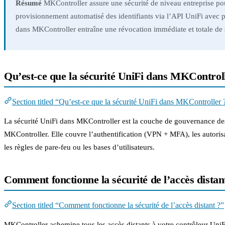
Résumé
MKController assure une sécurité de niveau entreprise pou
provisionnement automatisé des identifiants via l’API UniFi avec p
dans MKController entraîne une révocation immédiate et totale de
Qu’est-ce que la sécurité UniFi dans MKControl
Section titled “Qu’est-ce que la sécurité UniFi dans MKController 
La sécurité UniFi dans MKController est la couche de gouvernance des a
MKController. Elle couvre l’authentification (VPN + MFA), les autoris
les règles de pare-feu ou les bases d’utilisateurs.
Comment fonctionne la sécurité de l’accès distan
Section titled “Comment fonctionne la sécurité de l’accès distant ?”
MKController achemine tous les accès distants à votre contrôleur UniF