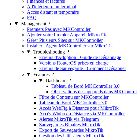
Finances et factures
À l'intérieur d'un terminal
Accès distant et temporaire
FAQ
Management
Premiers Pas avec MKController
Ajouter votre Premier Appareil MikroTik
Gérer Plusieurs Sites sur MKController
Installer l'Agent MKController sur MikroTik
Troubleshooting
Erreurs d'Adoption - Guide de Dépannage
Versions RouterOS prises en charge
Erreurs de Sauvegarde - Comment Dépanner
Features
Dashboard
Tableau de Bord MKController 3.0
Observations des appareils dans MKControl
Filtre de Contenu sur MKController
Tableau de Bord MKController 3.0
Accès WebFig à Distance pour MikroTik
Accès Winbox à Distance via MKController
Alertes MikroTik via Telegram
Sauvegardes Binaires MikroTik
Export de Sauvegardes MikroTik
Gestion des Utilisateurs MikroTik