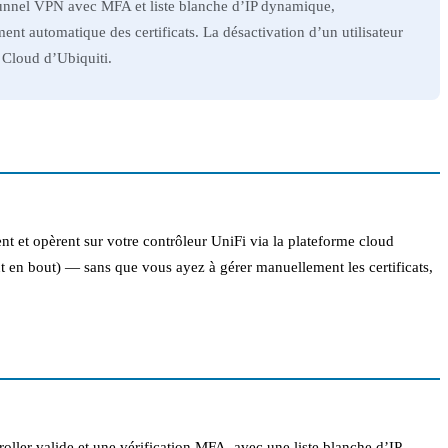
a tunnel VPN avec MFA et liste blanche d’IP dynamique,
nt automatique des certificats. La désactivation d’un utilisateur
 Cloud d’Ubiquiti.
nt et opèrent sur votre contrôleur UniFi via la plateforme cloud
t en bout) — sans que vous ayez à gérer manuellement les certificats,
ller valide et une vérification MFA, avec une liste blanche d’IP