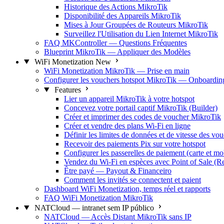
Historique des Actions MikroTik
Disponibilité des Appareils MikroTik
Mises à Jour Groupées de Routeurs MikroTik
Surveillez l'Utilisation du Lien Internet MikroTik
FAQ MKController — Questions Fréquentes
Blueprint MikroTik — Appliquer des Modèles
WiFi Monetization
New
WiFi Monetization MikroTik — Prise en main
Configurer les vouchers hotspot MikroTik — Onboardin
Features
Lier un appareil MikroTik à votre hotspot
Concevez votre portail captif MikroTik (Builder)
Créer et imprimer des codes de voucher MikroTik
Créer et vendre des plans Wi-Fi en ligne
Définir les limites de données et de vitesse des v
Recevoir des paiements Pix sur votre hotspot
Configurer les passerelles de paiement (carte et m
Vendez du Wi-Fi en espèces avec Point of Sale (R
Être payé — Payout & Financeiro
Comment les invités se connectent et paient
Dashboard WiFi Monetization, temps réel et rapports
FAQ WiFi Monetization MikroTik
NATCloud — intranet sem IP público
NATCloud — Accès Distant MikroTik sans IP