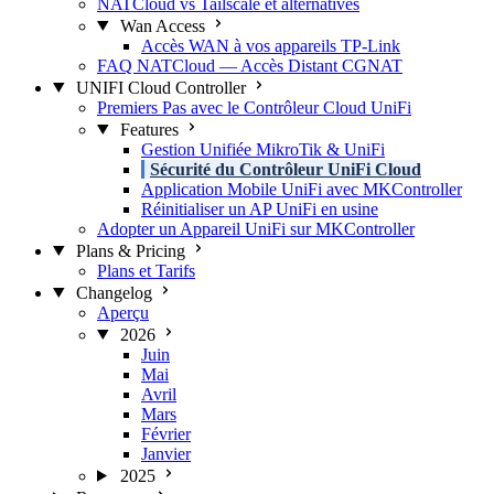
NATCloud vs Tailscale et alternatives
Wan Access
Accès WAN à vos appareils TP-Link
FAQ NATCloud — Accès Distant CGNAT
UNIFI Cloud Controller
Premiers Pas avec le Contrôleur Cloud UniFi
Features
Gestion Unifiée MikroTik & UniFi
Sécurité du Contrôleur UniFi Cloud
Application Mobile UniFi avec MKController
Réinitialiser un AP UniFi en usine
Adopter un Appareil UniFi sur MKController
Plans & Pricing
Plans et Tarifs
Changelog
Aperçu
2026
Juin
Mai
Avril
Mars
Février
Janvier
2025