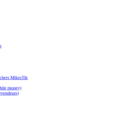
g
ouchers MikroTik
obile money)
evendeurs)