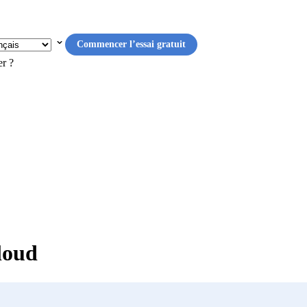
Commencer l’essai gratuit
er ?
loud