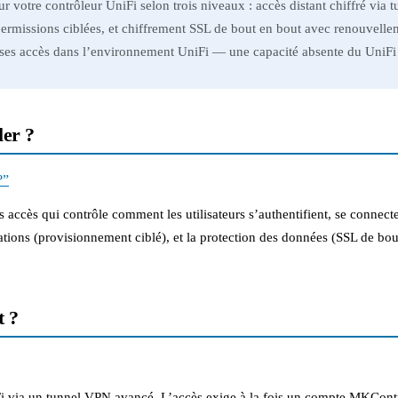
r votre contrôleur UniFi selon trois niveaux : accès distant chiffré vi
ermissions ciblées, et chiffrement SSL de bout en bout avec renouvelleme
 ses accès dans l’environnement UniFi — une capacité absente du UniFi
ler ?
?”
ccès qui contrôle comment les utilisateurs s’authentifient, se connecte
ations (provisionnement ciblé), et la protection des données (SSL de bou
t ?
i via un tunnel VPN avancé. L’accès exige à la fois un compte MKContro