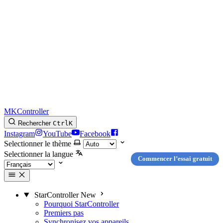
MKController
Rechercher
Ctrl
K
Instagram
YouTube
Facebook
Selectionner le thème
Selectionner la langue
Commencer l’essai gratuit
StarController
New
Pourquoi StarController
Premiers pas
Synchronisez vos appareils