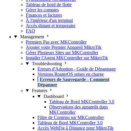
Tableau de bord de flotte
Gérer les comptes
Finances et factures
À l'intérieur d'un terminal
Accès distant et temporaire
FAQ
Management
Premiers Pas avec MKController
Ajouter votre Premier Appareil MikroTik
Gérer Plusieurs Sites sur MKController
Installer l'Agent MKController sur MikroTik
Troubleshooting
Erreurs d'Adoption - Guide de Dépannage
Versions RouterOS prises en charge
Erreurs de Sauvegarde - Comment
Dépanner
Features
Dashboard
Tableau de Bord MKController 3.0
Observations des appareils dans
MKController
Filtre de Contenu sur MKController
Tableau de Bord MKController 3.0
Accès WebFig à Distance pour MikroTik