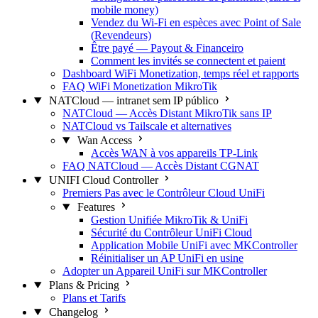
mobile money)
Vendez du Wi-Fi en espèces avec Point of Sale
(Revendeurs)
Être payé — Payout & Financeiro
Comment les invités se connectent et paient
Dashboard WiFi Monetization, temps réel et rapports
FAQ WiFi Monetization MikroTik
NATCloud — intranet sem IP público
NATCloud — Accès Distant MikroTik sans IP
NATCloud vs Tailscale et alternatives
Wan Access
Accès WAN à vos appareils TP-Link
FAQ NATCloud — Accès Distant CGNAT
UNIFI Cloud Controller
Premiers Pas avec le Contrôleur Cloud UniFi
Features
Gestion Unifiée MikroTik & UniFi
Sécurité du Contrôleur UniFi Cloud
Application Mobile UniFi avec MKController
Réinitialiser un AP UniFi en usine
Adopter un Appareil UniFi sur MKController
Plans & Pricing
Plans et Tarifs
Changelog