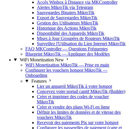
Accès Winbox à Distance via MKController
Alertes MikroTik via Telegram
Sauvegardes Binaires MikroTik
Export de Sauvegardes MikroTik
Gestion des Utilisateurs MikroTik
Historique des Actions MikroTik
Disponibilité des Appareils MikroTik
Mises à Jour Groupées de Routeurs MikroTik
Surveillez l'Utilisation du Lien Internet MikroTik
FAQ MKController — Questions Fréquentes
Blueprint MikroTik — Appliquer des Modèles
WiFi Monetization
New
WiFi Monetization MikroTik — Prise en main
Configurer les vouchers hotspot MikroTik —
Onboarding
Features
Lier un appareil MikroTik à votre hotspot
Concevez votre portail captif MikroTik (Builder)
Créer et imprimer des codes de voucher
MikroTik
Créer et vendre des plans Wi-Fi en ligne
Définir les limites de données et de vitesse des
vouchers MikroTik
Recevoir des paiements Pix sur votre hotspot
Configurer les passerelles de paiement (carte et