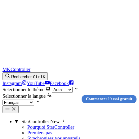
MKController
Rechercher
Ctrl
K
Instagram
YouTube
Facebook
Selectionner le thème
Selectionner la langue
Commencer l’essai gratuit
StarController
New
Pourquoi StarController
Premiers pas
Synchronisez vos appareils