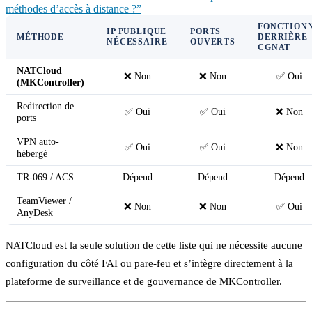
méthodes d’accès à distance ?”
FONCTION
IP PUBLIQUE
PORTS
MÉTHODE
DERRIÈRE
NÉCESSAIRE
OUVERTS
CGNAT
NATCloud
❌ Non
❌ Non
✅ Oui
(MKController)
Redirection de
✅ Oui
✅ Oui
❌ Non
ports
VPN auto-
✅ Oui
✅ Oui
❌ Non
hébergé
TR-069 / ACS
Dépend
Dépend
Dépend
TeamViewer /
❌ Non
❌ Non
✅ Oui
AnyDesk
NATCloud est la seule solution de cette liste qui ne nécessite aucune
configuration du côté FAI ou pare-feu et s’intègre directement à la
plateforme de surveillance et de gouvernance de MKController.