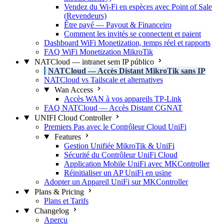
Vendez du Wi-Fi en espèces avec Point of Sale
(Revendeurs)
Être payé — Payout & Financeiro
Comment les invités se connectent et paient
Dashboard WiFi Monetization, temps réel et rapports
FAQ WiFi Monetization MikroTik
NATCloud — intranet sem IP público
NATCloud — Accès Distant MikroTik sans IP
NATCloud vs Tailscale et alternatives
Wan Access
Accès WAN à vos appareils TP-Link
FAQ NATCloud — Accès Distant CGNAT
UNIFI Cloud Controller
Premiers Pas avec le Contrôleur Cloud UniFi
Features
Gestion Unifiée MikroTik & UniFi
Sécurité du Contrôleur UniFi Cloud
Application Mobile UniFi avec MKController
Réinitialiser un AP UniFi en usine
Adopter un Appareil UniFi sur MKController
Plans & Pricing
Plans et Tarifs
Changelog
Aperçu