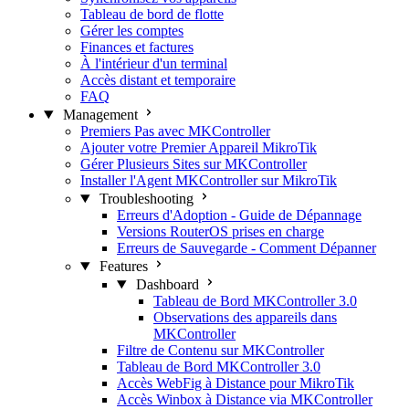
Tableau de bord de flotte
Gérer les comptes
Finances et factures
À l'intérieur d'un terminal
Accès distant et temporaire
FAQ
Management
Premiers Pas avec MKController
Ajouter votre Premier Appareil MikroTik
Gérer Plusieurs Sites sur MKController
Installer l'Agent MKController sur MikroTik
Troubleshooting
Erreurs d'Adoption - Guide de Dépannage
Versions RouterOS prises en charge
Erreurs de Sauvegarde - Comment Dépanner
Features
Dashboard
Tableau de Bord MKController 3.0
Observations des appareils dans
MKController
Filtre de Contenu sur MKController
Tableau de Bord MKController 3.0
Accès WebFig à Distance pour MikroTik
Accès Winbox à Distance via MKController