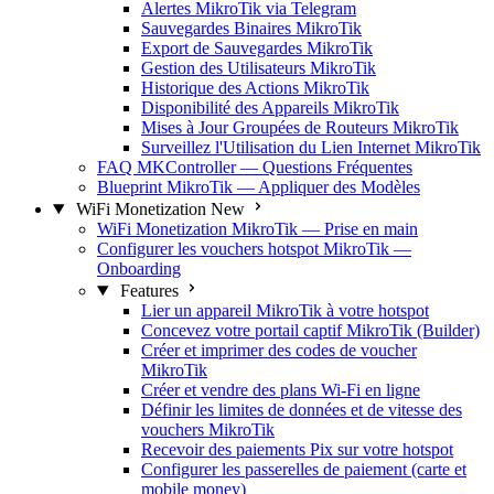
Alertes MikroTik via Telegram
Sauvegardes Binaires MikroTik
Export de Sauvegardes MikroTik
Gestion des Utilisateurs MikroTik
Historique des Actions MikroTik
Disponibilité des Appareils MikroTik
Mises à Jour Groupées de Routeurs MikroTik
Surveillez l'Utilisation du Lien Internet MikroTik
FAQ MKController — Questions Fréquentes
Blueprint MikroTik — Appliquer des Modèles
WiFi Monetization
New
WiFi Monetization MikroTik — Prise en main
Configurer les vouchers hotspot MikroTik —
Onboarding
Features
Lier un appareil MikroTik à votre hotspot
Concevez votre portail captif MikroTik (Builder)
Créer et imprimer des codes de voucher
MikroTik
Créer et vendre des plans Wi-Fi en ligne
Définir les limites de données et de vitesse des
vouchers MikroTik
Recevoir des paiements Pix sur votre hotspot
Configurer les passerelles de paiement (carte et
mobile money)