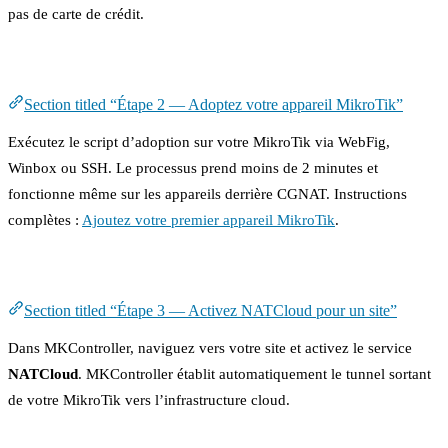
pas de carte de crédit.
Étape 2 — Adoptez votre appareil MikroTik
Section titled “Étape 2 — Adoptez votre appareil MikroTik”
Exécutez le script d’adoption sur votre MikroTik via WebFig,
Winbox ou SSH. Le processus prend moins de 2 minutes et
fonctionne même sur les appareils derrière CGNAT. Instructions
complètes :
Ajoutez votre premier appareil MikroTik
.
Étape 3 — Activez NATCloud pour un site
Section titled “Étape 3 — Activez NATCloud pour un site”
Dans MKController, naviguez vers votre site et activez le service
NATCloud
. MKController établit automatiquement le tunnel sortant
de votre MikroTik vers l’infrastructure cloud.