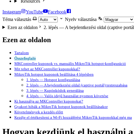
Resources
Instagram
YouTube
Facebook
Téma választás
Nyelv választása
Ezen az oldalon
2. lépés — A bejelentkezési oldal (captive portál
Ezen az oldalon
Tartalom
Összefoglaló
MKController kuponok vs. manuális MikroTik hotspot-konfiguráció
Mit tehet az MKController kuponokkal?
MikroTik hotspot kuponok beállítása 4 lépésben
1. lépés — Hotspot konfigurálása
2. lépés — A bejelentkezési oldal (captive portál) testreszabása
3. lépés — Kupónkódok generálása
4. lépés — Valós idejű használat nyomon követése
Ki használja az MKController kuponokat?
Gyakori hibák a MikroTik hotspot kuponok beállításakor
Követelmények a kezdés előtt
Kezdje el értékesíteni a Wi-Fi hozzáférést MikroTik kuponokkal még ma
Hogyan kezdjünk el használni 