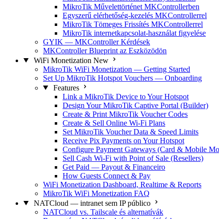
MikroTik Művelettörténet MKControllerben
Egyszerű elérhetőség-kezelés MKControllerrel
MikroTik Tömeges Frissítés MKControllerrel
MikroTik internetkapcsolat-használat figyelése
GYIK — MKController Kérdések
MKController Blueprint az Eszközödön
WiFi Monetization
New
MikroTik WiFi Monetization — Getting Started
Set Up MikroTik Hotspot Vouchers — Onboarding
Features
Link a MikroTik Device to Your Hotspot
Design Your MikroTik Captive Portal (Builder)
Create & Print MikroTik Voucher Codes
Create & Sell Online Wi-Fi Plans
Set MikroTik Voucher Data & Speed Limits
Receive Pix Payments on Your Hotspot
Configure Payment Gateways (Card & Mobile Mo
Sell Cash Wi-Fi with Point of Sale (Resellers)
Get Paid — Payout & Financeiro
How Guests Connect & Pay
WiFi Monetization Dashboard, Realtime & Reports
MikroTik WiFi Monetization FAQ
NATCloud — intranet sem IP público
NATCloud vs. Tailscale és alternatívák