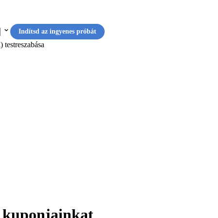
Indítsd az ingyenes próbát
) testreszabása
a kuponjainkat