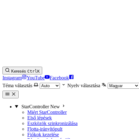
Keresés
Ctrl
K
Instagram
YouTube
Facebook
Téma választás
Nyelv választása
StarController
New
Miért StarController
Első lépések
Eszközök szinkronizálása
Flotta-irányítópult
Fiókok kezelése