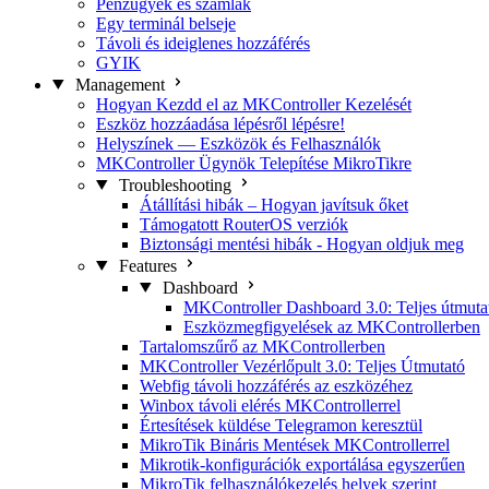
Pénzügyek és számlák
Egy terminál belseje
Távoli és ideiglenes hozzáférés
GYIK
Management
Hogyan Kezdd el az MKController Kezelését
Eszköz hozzáadása lépésről lépésre!
Helyszínek — Eszközök és Felhasználók
MKController Ügynök Telepítése MikroTikre
Troubleshooting
Átállítási hibák – Hogyan javítsuk őket
Támogatott RouterOS verziók
Biztonsági mentési hibák - Hogyan oldjuk meg
Features
Dashboard
MKController Dashboard 3.0: Teljes útmuta
Eszközmegfigyelések az MKControllerben
Tartalomszűrő az MKControllerben
MKController Vezérlőpult 3.0: Teljes Útmutató
Webfig távoli hozzáférés az eszközéhez
Winbox távoli elérés MKControllerrel
Értesítések küldése Telegramon keresztül
MikroTik Bináris Mentések MKControllerrel
Mikrotik-konfigurációk exportálása egyszerűen
MikroTik felhasználókezelés helyek szerint