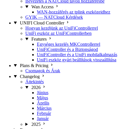
Bevezetés a NATCloud távoli hozzáférésbe
Wan Access
WAN-hozzáférés az tplink eszközeidhez
GYIK — NATCloud Kérdések
UNIFI Cloud Controller
Hogyan kezdjünk az UniFiControllerrel
UniFi eszköz az UniFiControllerben
Features
Egységes kezelés MKControllerrel
UniFiController és a Biztonságod
UniFiController és a UniFi mobilalkalmazás
UniFi eszköz gyári beállítások visszaállítása
Plans & Pricing
Csomagok és Árak
Changelog
Áttekintés
2026
Június
Május
Április
Március
Február
Január
2025