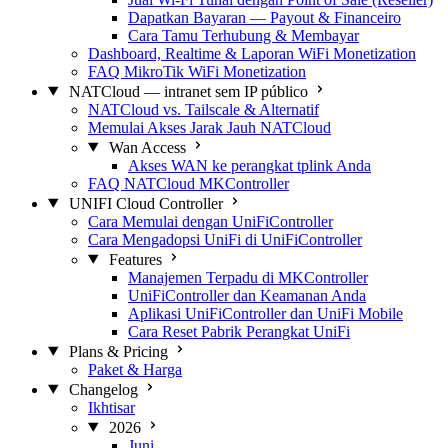
Dapatkan Bayaran — Payout & Financeiro
Cara Tamu Terhubung & Membayar
Dashboard, Realtime & Laporan WiFi Monetization
FAQ MikroTik WiFi Monetization
NATCloud — intranet sem IP público
NATCloud vs. Tailscale & Alternatif
Memulai Akses Jarak Jauh NATCloud
Wan Access
Akses WAN ke perangkat tplink Anda
FAQ NATCloud MKController
UNIFI Cloud Controller
Cara Memulai dengan UniFiController
Cara Mengadopsi UniFi di UniFiController
Features
Manajemen Terpadu di MKController
UniFiController dan Keamanan Anda
Aplikasi UniFiController dan UniFi Mobile
Cara Reset Pabrik Perangkat UniFi
Plans & Pricing
Paket & Harga
Changelog
Ikhtisar
2026
Juni