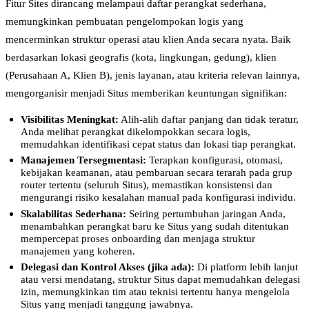
Fitur Sites dirancang melampaui daftar perangkat sederhana,
memungkinkan pembuatan pengelompokan logis yang
mencerminkan struktur operasi atau klien Anda secara nyata. Baik
berdasarkan lokasi geografis (kota, lingkungan, gedung), klien
(Perusahaan A, Klien B), jenis layanan, atau kriteria relevan lainnya,
mengorganisir menjadi Situs memberikan keuntungan signifikan:
Visibilitas Meningkat:
Alih-alih daftar panjang dan tidak teratur,
Anda melihat perangkat dikelompokkan secara logis,
memudahkan identifikasi cepat status dan lokasi tiap perangkat.
Manajemen Tersegmentasi:
Terapkan konfigurasi, otomasi,
kebijakan keamanan, atau pembaruan secara terarah pada grup
router tertentu (seluruh Situs), memastikan konsistensi dan
mengurangi risiko kesalahan manual pada konfigurasi individu.
Skalabilitas Sederhana:
Seiring pertumbuhan jaringan Anda,
menambahkan perangkat baru ke Situs yang sudah ditentukan
mempercepat proses onboarding dan menjaga struktur
manajemen yang koheren.
Delegasi dan Kontrol Akses (jika ada):
Di platform lebih lanjut
atau versi mendatang, struktur Situs dapat memudahkan delegasi
izin, memungkinkan tim atau teknisi tertentu hanya mengelola
Situs yang menjadi tanggung jawabnya.