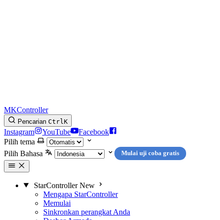
MKController
Pencarian
Ctrl
K
Instagram
YouTube
Facebook
Pilih tema
Pilih Bahasa
Mulai uji coba gratis
StarController
New
Mengapa StarController
Memulai
Sinkronkan perangkat Anda