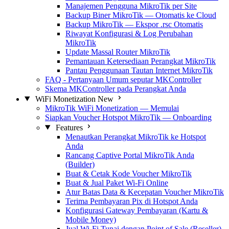
Manajemen Pengguna MikroTik per Site
Backup Biner MikroTik — Otomatis ke Cloud
Backup MikroTik — Ekspor .rsc Otomatis
Riwayat Konfigurasi & Log Perubahan
MikroTik
Update Massal Router MikroTik
Pemantauan Ketersediaan Perangkat MikroTik
Pantau Penggunaan Tautan Internet MikroTik
FAQ - Pertanyaan Umum seputar MKController
Skema MKController pada Perangkat Anda
WiFi Monetization
New
MikroTik WiFi Monetization — Memulai
Siapkan Voucher Hotspot MikroTik — Onboarding
Features
Menautkan Perangkat MikroTik ke Hotspot
Anda
Rancang Captive Portal MikroTik Anda
(Builder)
Buat & Cetak Kode Voucher MikroTik
Buat & Jual Paket Wi-Fi Online
Atur Batas Data & Kecepatan Voucher MikroTik
Terima Pembayaran Pix di Hotspot Anda
Konfigurasi Gateway Pembayaran (Kartu &
Mobile Money)
Jual Wi-Fi Tunai dengan Point of Sale (Reseller)