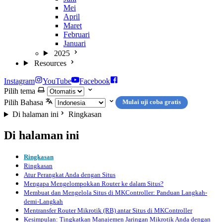
Mei
April
Maret
Februari
Januari
2025
Resources
Instagram
YouTube
Facebook
Pilih tema
Pilih Bahasa
Mulai uji coba gratis
Di halaman ini
Ringkasan
Di halaman ini
Ringkasan
Ringkasan
Atur Perangkat Anda dengan Situs
Mengapa Mengelompokkan Router ke dalam Situs?
Membuat dan Mengelola Situs di MKController: Panduan Langkah-
demi-Langkah
Mentransfer Router Mikrotik (RB) antar Situs di MKController
Kesimpulan: Tingkatkan Manajemen Jaringan Mikrotik Anda dengan