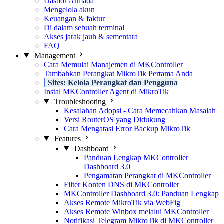
Dasbor Armada
Mengelola akun
Keuangan & faktur
Di dalam sebuah terminal
Akses jarak jauh & sementara
FAQ
Management
Cara Memulai Manajemen di MKController
Tambahkan Perangkat MikroTik Pertama Anda
Sites: Kelola Perangkat dan Pengguna
Instal MKController Agent di MikroTik
Troubleshooting
Kesalahan Adopsi - Cara Memecahkan Masalah
Versi RouterOS yang Didukung
Cara Mengatasi Error Backup MikroTik
Features
Dashboard
Panduan Lengkap MKController
Dashboard 3.0
Pengamatan Perangkat di MKController
Filter Konten DNS di MKController
MKController Dashboard 3.0: Panduan Lengkap
Akses Remote MikroTik via WebFig
Akses Remote Winbox melalui MKController
Notifikasi Telegram MikroTik di MKController