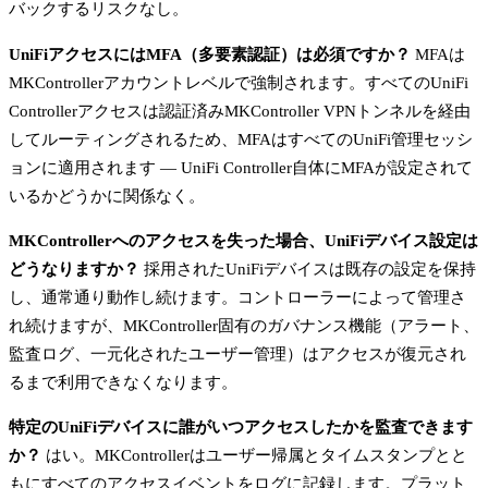
バックするリスクなし。
UniFiアクセスにはMFA（多要素認証）は必須ですか？
MFAは
MKControllerアカウントレベルで強制されます。すべてのUniFi
Controllerアクセスは認証済みMKController VPNトンネルを経由
してルーティングされるため、MFAはすべてのUniFi管理セッシ
ョンに適用されます — UniFi Controller自体にMFAが設定されて
いるかどうかに関係なく。
MKControllerへのアクセスを失った場合、UniFiデバイス設定は
どうなりますか？
採用されたUniFiデバイスは既存の設定を保持
し、通常通り動作し続けます。コントローラーによって管理さ
れ続けますが、MKController固有のガバナンス機能（アラート、
監査ログ、一元化されたユーザー管理）はアクセスが復元され
るまで利用できなくなります。
特定のUniFiデバイスに誰がいつアクセスしたかを監査できます
か？
はい。MKControllerはユーザー帰属とタイムスタンプとと
もにすべてのアクセスイベントをログに記録します。プラット