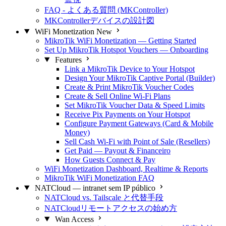
FAQ - よくある質問 (MKController)
MKControllerデバイスの設計図
WiFi Monetization
New
MikroTik WiFi Monetization — Getting Started
Set Up MikroTik Hotspot Vouchers — Onboarding
Features
Link a MikroTik Device to Your Hotspot
Design Your MikroTik Captive Portal (Builder)
Create & Print MikroTik Voucher Codes
Create & Sell Online Wi-Fi Plans
Set MikroTik Voucher Data & Speed Limits
Receive Pix Payments on Your Hotspot
Configure Payment Gateways (Card & Mobile
Money)
Sell Cash Wi-Fi with Point of Sale (Resellers)
Get Paid — Payout & Financeiro
How Guests Connect & Pay
WiFi Monetization Dashboard, Realtime & Reports
MikroTik WiFi Monetization FAQ
NATCloud — intranet sem IP público
NATCloud vs. Tailscale と代替手段
NATCloudリモートアクセスの始め方
Wan Access