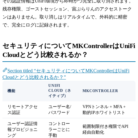
その認証情報はUniFi環境から即時かつ完全に取り消されます。
残存権限、ゴーストセッション、宙ぶらりんのアクセストーク
ンはありません。取り消しはリアルタイムで、外科的に精密
で、完全にログに記録されます。
セキュリティについてMKControllerはUniFi
Cloudとどう比較されるか？
Section titled “セキュリティについてMKControllerはUniFi
Cloudとどう比較されるか？”
UNIFI
CLOUD（ネ
機能
MKCONTROLLER
イティブ）
リモートアクセ
ユーザー名/
VPNトンネル + MFA +
ス認証
パスワード
動的IPホワイトリスト
ユーザー認証情
コントロー
範囲制限付き権限でAPI
報プロビジョニ
ラーごとに
経由自動化
ング
手動