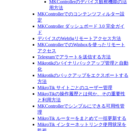
MKControllerのデバイス観察機能の活
用方法
MKControllerでのコンテンツフィルター設
定
MKController ダッシュボード 3.0 完全ガイ
ド
デバイスのWebfigリモートアクセス方法
MKControllerでのWinboxを使ったリモート
アクセス
Telegramでアラートを送信する方法
Mikrotikのバイナリバックアップ管理と自動
化
Mikrotikのバックアップをエクスポートする
方法
MikroTik サイトごとのユーザー管理
MikroTikの操作履歴とは何か、その重要性
と利用方法
MKControllerでシンプルにできる可用性管
理
MikroTik ルーターをまとめて一括更新する
MikroTik インターネットリンク使用状況を
監視