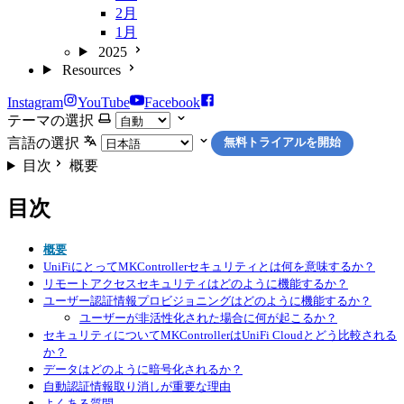
2月
1月
2025
Resources
Instagram
YouTube
Facebook
テーマの選択
言語の選択
無料トライアルを開始
目次
概要
目次
概要
UniFiにとってMKControllerセキュリティとは何を意味するか？
リモートアクセスセキュリティはどのように機能するか？
ユーザー認証情報プロビジョニングはどのように機能するか？
ユーザーが非活性化された場合に何が起こるか？
セキュリティについてMKControllerはUniFi Cloudとどう比較される
か？
データはどのように暗号化されるか？
自動認証情報取り消しが重要な理由