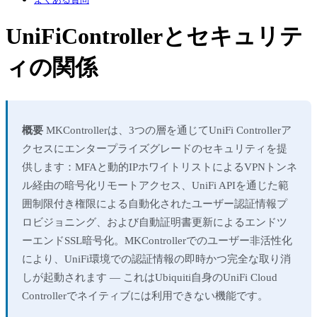
よくある質問
UniFiControllerとセキュリテ
ィの関係
概要
MKControllerは、3つの層を通じてUniFi Controllerア
クセスにエンタープライズグレードのセキュリティを提
供します：MFAと動的IPホワイトリストによるVPNトンネ
ル経由の暗号化リモートアクセス、UniFi APIを通じた範
囲制限付き権限による自動化されたユーザー認証情報プ
ロビジョニング、および自動証明書更新によるエンドツ
ーエンドSSL暗号化。MKControllerでのユーザー非活性化
により、UniFi環境での認証情報の即時かつ完全な取り消
しが起動されます — これはUbiquiti自身のUniFi Cloud
Controllerでネイティブには利用できない機能です。