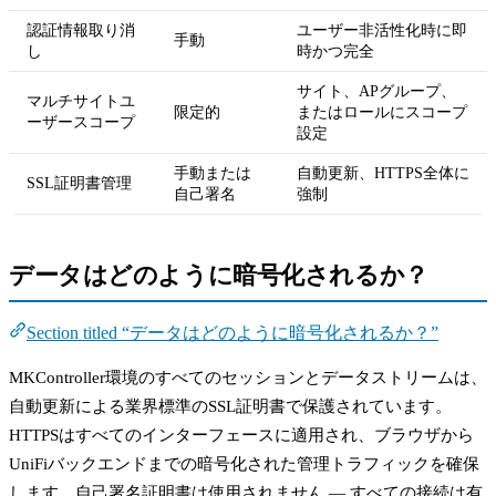
認証情報取り消
ユーザー非活性化時に即
手動
し
時かつ完全
サイト、APグループ、
マルチサイトユ
限定的
またはロールにスコープ
ーザースコープ
設定
手動または
自動更新、HTTPS全体に
SSL証明書管理
自己署名
強制
データはどのように暗号化されるか？
Section titled “データはどのように暗号化されるか？”
MKController環境のすべてのセッションとデータストリームは、
自動更新による業界標準のSSL証明書で保護されています。
HTTPSはすべてのインターフェースに適用され、ブラウザから
UniFiバックエンドまでの暗号化された管理トラフィックを確保
します。自己署名証明書は使用されません — すべての接続は有