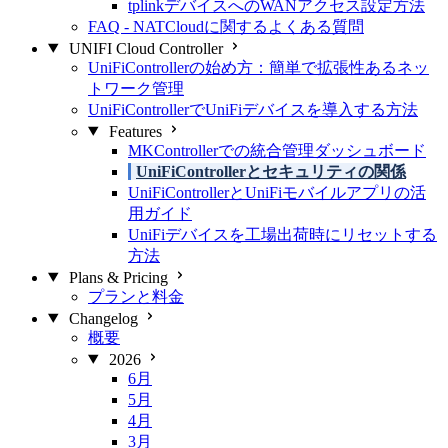
tplinkデバイスへのWANアクセス設定方法
FAQ - NATCloudに関するよくある質問
UNIFI Cloud Controller
UniFiControllerの始め方：簡単で拡張性あるネッ
トワーク管理
UniFiControllerでUniFiデバイスを導入する方法
Features
MKControllerでの統合管理ダッシュボード
UniFiControllerとセキュリティの関係
UniFiControllerとUniFiモバイルアプリの活
用ガイド
UniFiデバイスを工場出荷時にリセットする
方法
Plans & Pricing
プランと料金
Changelog
概要
2026
6月
5月
4月
3月