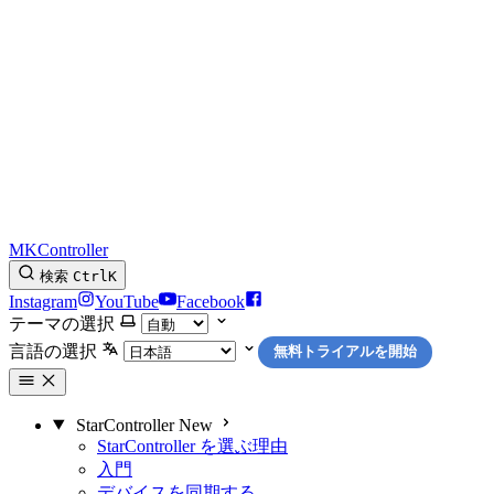
MKController
検索
Ctrl
K
Instagram
YouTube
Facebook
テーマの選択
言語の選択
無料トライアルを開始
StarController
New
StarController を選ぶ理由
入門
デバイスを同期する