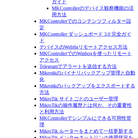
ガイド
MKControllerのデバイス観察機能の活
用方法
MKControllerでのコンテンツフィルター設
定
MKController ダッシュボード 3.0 完全ガイ
ド
デバイスのWebfigリモートアクセス方法
MKControllerでのWinboxを使ったリモート
アクセス
Telegramでアラートを送信する方法
Mikrotikのバイナリバックアップ管理と自動
化
Mikrotikのバックアップをエクスポートする
方法
MikroTik サイトごとのユーザー管理
MikroTikの操作履歴とは何か、その重要性
と利用方法
MKControllerでシンプルにできる可用性管
理
MikroTik ルーターをまとめて一括更新する
MikroTik インターネットリンク使用状況を