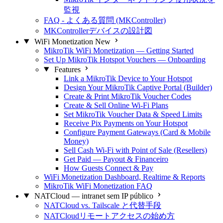
監視
FAQ - よくある質問 (MKController)
MKControllerデバイスの設計図
WiFi Monetization
New
MikroTik WiFi Monetization — Getting Started
Set Up MikroTik Hotspot Vouchers — Onboarding
Features
Link a MikroTik Device to Your Hotspot
Design Your MikroTik Captive Portal (Builder)
Create & Print MikroTik Voucher Codes
Create & Sell Online Wi-Fi Plans
Set MikroTik Voucher Data & Speed Limits
Receive Pix Payments on Your Hotspot
Configure Payment Gateways (Card & Mobile
Money)
Sell Cash Wi-Fi with Point of Sale (Resellers)
Get Paid — Payout & Financeiro
How Guests Connect & Pay
WiFi Monetization Dashboard, Realtime & Reports
MikroTik WiFi Monetization FAQ
NATCloud — intranet sem IP público
NATCloud vs. Tailscale と代替手段
NATCloudリモートアクセスの始め方