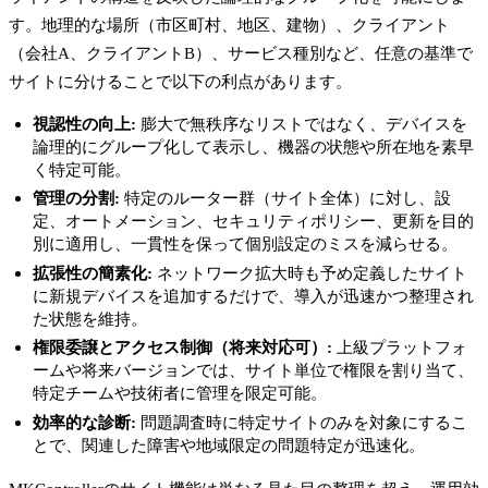
す。地理的な場所（市区町村、地区、建物）、クライアント
（会社A、クライアントB）、サービス種別など、任意の基準で
サイトに分けることで以下の利点があります。
視認性の向上:
膨大で無秩序なリストではなく、デバイスを
論理的にグループ化して表示し、機器の状態や所在地を素早
く特定可能。
管理の分割:
特定のルーター群（サイト全体）に対し、設
定、オートメーション、セキュリティポリシー、更新を目的
別に適用し、一貫性を保って個別設定のミスを減らせる。
拡張性の簡素化:
ネットワーク拡大時も予め定義したサイト
に新規デバイスを追加するだけで、導入が迅速かつ整理され
た状態を維持。
権限委譲とアクセス制御（将来対応可）:
上級プラットフォ
ームや将来バージョンでは、サイト単位で権限を割り当て、
特定チームや技術者に管理を限定可能。
効率的な診断:
問題調査時に特定サイトのみを対象にするこ
とで、関連した障害や地域限定の問題特定が迅速化。