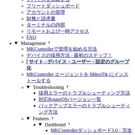
フリートダッシュボード
アカウントの管理
財務と請求書
ターミナルの内部
リモートおよび一時アクセス
FAQ
Management
MKControllerで管理を始める方法
デバイスの採用方法 - 最初のステップ！
サイト - デバイス・ユーザー・設定のグループ
化
MKController エージェントを MikroTik にインス
トールする
Troubleshooting
採用エラーのトラブルシューティング方法
対応RouterOSバージョン一覧
バックアップエラーのトラブルシューティ
ング方法
Features
Dashboard
MKControllerダッシュボード3.0：完全