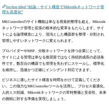
Section titled “結論：サイト構造でMikrotikネットワーク管
理を高度化”
MKControllerのサイト機能は単なる視覚的整理を超え、Mikrotik
ネットワーク管理と拡張の根本的な変革をもたらします。サイ
トによる論理構造により、混沌とした機器群を整理・分割され
管理しやすいネットワークに変えられます。
プロバイダーやMSP、分散ネットワークを持つ企業にとって、
サイトによる管理は単なる推奨策ではなく持続的成長の必須条
件です。数百台の機器でも管理を失わずにスケールし、標準化
を維持し、迅速かつ正確にインシデント対応できます。
ビジネスに適したサイト構造を時間をかけて定義してくださ
い。この強力なMKControllerツールを活用し、プロセス最適化、
人的ミス削減、Mikrotikネットワークの常時整備と安全性、未来
の挑戦に対する準備を実現しましょう。