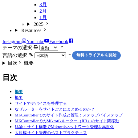
3月
2月
1月
2025
Resources
Instagram
YouTube
Facebook
テーマの選択
言語の選択
無料トライアルを開始
目次
概要
目次
概要
概要
サイトでデバイスを整理する
なぜルーターをサイトごとにまとめるのか？
MKControllerでのサイト作成と管理：ステップバイステップ
MKControllerでのMikrotikルーター（RB）のサイト間移動
結論：サイト構造でMikrotikネットワーク管理を高度化
大規模サイト管理のベストプラクティス