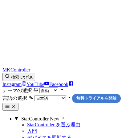
MKController
検索
Ctrl
K
Instagram
YouTube
Facebook
テーマの選択
言語の選択
無料トライアルを開始
StarController
New
StarController を選ぶ理由
入門
デバイスを同期する