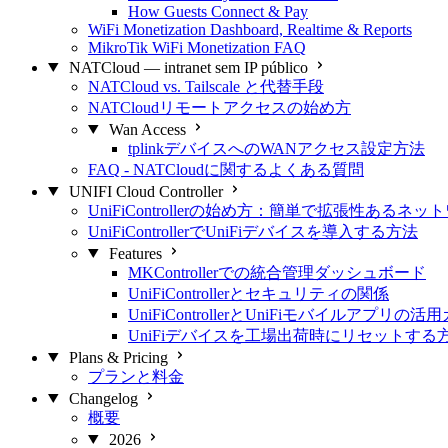
How Guests Connect & Pay
WiFi Monetization Dashboard, Realtime & Reports
MikroTik WiFi Monetization FAQ
NATCloud — intranet sem IP público
NATCloud vs. Tailscale と代替手段
NATCloudリモートアクセスの始め方
Wan Access
tplinkデバイスへのWANアクセス設定方法
FAQ - NATCloudに関するよくある質問
UNIFI Cloud Controller
UniFiControllerの始め方：簡単で拡張性あるネ
UniFiControllerでUniFiデバイスを導入する方法
Features
MKControllerでの統合管理ダッシュボード
UniFiControllerとセキュリティの関係
UniFiControllerとUniFiモバイルアプリの活
UniFiデバイスを工場出荷時にリセットする
Plans & Pricing
プランと料金
Changelog
概要
2026