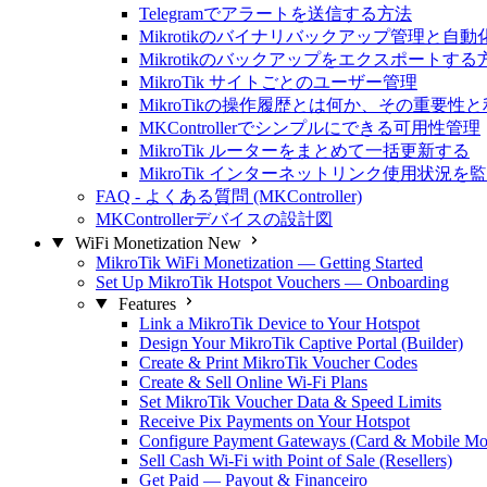
Telegramでアラートを送信する方法
Mikrotikのバイナリバックアップ管理と自動
Mikrotikのバックアップをエクスポートする
MikroTik サイトごとのユーザー管理
MikroTikの操作履歴とは何か、その重要性
MKControllerでシンプルにできる可用性管理
MikroTik ルーターをまとめて一括更新する
MikroTik インターネットリンク使用状況を
FAQ - よくある質問 (MKController)
MKControllerデバイスの設計図
WiFi Monetization
New
MikroTik WiFi Monetization — Getting Started
Set Up MikroTik Hotspot Vouchers — Onboarding
Features
Link a MikroTik Device to Your Hotspot
Design Your MikroTik Captive Portal (Builder)
Create & Print MikroTik Voucher Codes
Create & Sell Online Wi-Fi Plans
Set MikroTik Voucher Data & Speed Limits
Receive Pix Payments on Your Hotspot
Configure Payment Gateways (Card & Mobile Mo
Sell Cash Wi-Fi with Point of Sale (Resellers)
Get Paid — Payout & Financeiro