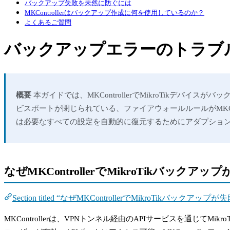
バックアップ失敗を未然に防ぐには
MKControllerはバックアップ作成に何を使用しているのか？
よくあるご質問
バックアップエラーのトラブ
概要
本ガイドでは、MKControllerでMikroTikデバイ
ビスポートが閉じられている、ファイアウォールルールがMKC
は必要なすべての設定を自動的に復元するためにアダプショ
なぜMKControllerでMikroTikバックア
Section titled “なぜMKControllerでMikroTikバックア
MKControllerは、VPNトンネル経由のAPIサービスを通じてM