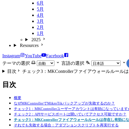
6月
5月
4月
3月
2月
1月
2025
Resources
Instagram
YouTube
Facebook
テーマの選択
言語の選択
目次
チェック3：MKControllerファイアウォールル
目次
概要
なぜMKControllerでMikroTikバックアップが失敗するのか？
チェック1：MKControllerユーザーアカウントは有効になっていま
チェック2：APIサービスポートは開いていてアクセス可能ですか？
チェック3：MKControllerファイアウォールルールは存在し有効
それでも失敗する場合：アダプションスクリプトを再実行する