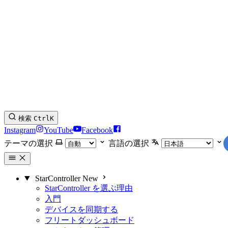
検索
Ctrl
K
Instagram
YouTube
Facebook
テーマの選択
言語の選択
StarController
New
StarController を選ぶ理由
入門
デバイスを同期する
フリートダッシュボード