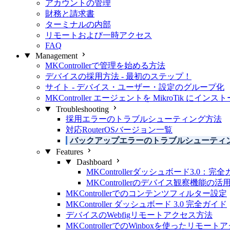
アカウントの管理
財務と請求書
ターミナルの内部
リモートおよび一時アクセス
FAQ
Management
MKControllerで管理を始める方法
デバイスの採用方法 - 最初のステップ！
サイト - デバイス・ユーザー・設定のグループ化
MKController エージェントを MikroTik にイン
Troubleshooting
採用エラーのトラブルシューティング方法
対応RouterOSバージョン一覧
バックアップエラーのトラブルシューティ
Features
Dashboard
MKControllerダッシュボード3.0：完
MKControllerのデバイス観察機能の活
MKControllerでのコンテンツフィルター設定
MKController ダッシュボード 3.0 完全ガイド
デバイスのWebfigリモートアクセス方法
MKControllerでのWinboxを使ったリモート