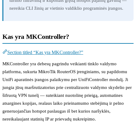
turinio filtravimą ir kuponais grįstą hotspot pajamų gavimą —
nereikia CLI žinių ar vietinio valdiklio programinės įrangos.
Kas yra MKController?
Section titled “Kas yra MKController?”
MKController yra debesų pagrindu veikianti tinklo valdymo
platforma, sukurta MikroTik RouterOS įrenginiams, su papildomu
UniFi aparatinės įrangos palaikymu per UniFiController modulį. Ji
jungia jūsų maršrutizatorius prie centralizuoto valdymo skydelio per
šifruotą VPN tunelį — suteikiant nuotolinę prieigą, automatines
atsargines kopijas, realaus laiko prieinamumo stebėjimą ir pelno
generuojančias hotspot paslaugas iš bet kurios naršyklės,
nereikalaujant statinių IP ar prievadų nukreipimo.