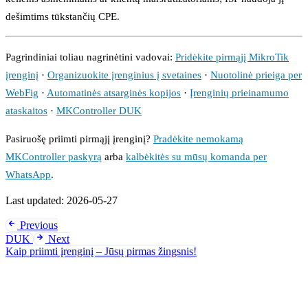
dešimtims tūkstančių CPE.
Pagrindiniai toliau nagrinėtini vadovai:
Pridėkite pirmąjį MikroTik
įrenginį
·
Organizuokite įrenginius į svetaines
·
Nuotolinė prieiga per
WebFig
·
Automatinės atsarginės kopijos
·
Įrenginių prieinamumo
ataskaitos
·
MKController DUK
Pasiruošę priimti pirmąjį įrenginį?
Pradėkite nemokamą
MKController paskyrą
arba
kalbėkitės su mūsų komanda per
WhatsApp
.
Last updated:
2026-05-27
Previous
DUK
Next
Kaip priimti įrenginį – Jūsų pirmas žingsnis!