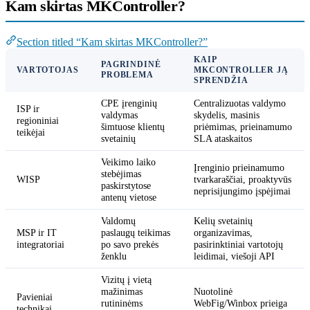
Kam skirtas MKController?
Section titled “Kam skirtas MKController?”
KAIP
PAGRINDINĖ
VARTOTOJAS
MKCONTROLLER JĄ
PROBLEMA
SPRENDŽIA
CPE įrenginių
Centralizuotas valdymo
ISP ir
valdymas
skydelis, masinis
regioniniai
šimtuose klientų
priėmimas, prieinamumo
teikėjai
svetainių
SLA ataskaitos
Veikimo laiko
Įrenginio prieinamumo
stebėjimas
WISP
tvarkaraščiai, proaktyvūs
paskirstytose
neprisijungimo įspėjimai
antenų vietose
Valdomų
Kelių svetainių
MSP ir IT
paslaugų teikimas
organizavimas,
integratoriai
po savo prekės
pasirinktiniai vartotojų
ženklu
leidimai, viešoji API
Vizitų į vietą
mažinimas
Nuotolinė
Pavieniai
rutininėms
WebFig/Winbox prieiga
technikai