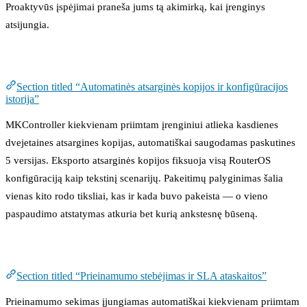
Proaktyvūs įspėjimai praneša jums tą akimirką, kai įrenginys
atsijungia.
Automatinės atsarginės kopijos ir konfigūracijos istorija
Section titled “Automatinės atsarginės kopijos ir konfigūracijos
istorija”
MKController kiekvienam priimtam įrenginiui atlieka kasdienes
dvejetaines atsargines kopijas, automatiškai saugodamas paskutines
5 versijas. Eksporto atsarginės kopijos fiksuoja visą RouterOS
konfigūraciją kaip tekstinį scenarijų. Pakeitimų palyginimas šalia
vienas kito rodo tiksliai, kas ir kada buvo pakeista — o vieno
paspaudimo atstatymas atkuria bet kurią ankstesnę būseną.
Prieinamumo stebėjimas ir SLA ataskaitos
Section titled “Prieinamumo stebėjimas ir SLA ataskaitos”
Prieinamumo sekimas įjungiamas automatiškai kiekvienam priimtam