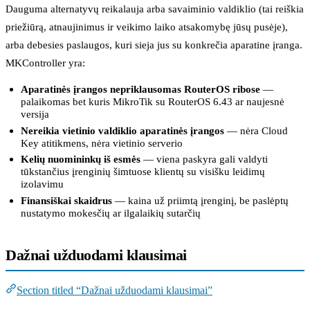
Dauguma alternatyvų reikalauja arba savaiminio valdiklio (tai reiškia
priežiūrą, atnaujinimus ir veikimo laiko atsakomybę jūsų pusėje),
arba debesies paslaugos, kuri sieja jus su konkrečia aparatine įranga.
MKController yra:
Aparatinės įrangos nepriklausomas RouterOS ribose
—
palaikomas bet kuris MikroTik su RouterOS 6.43 ar naujesnė
versija
Nereikia vietinio valdiklio aparatinės įrangos
— nėra Cloud
Key atitikmens, nėra vietinio serverio
Kelių nuomininkų iš esmės
— viena paskyra gali valdyti
tūkstančius įrenginių šimtuose klientų su visišku leidimų
izolavimu
Finansiškai skaidrus
— kaina už priimtą įrenginį, be paslėptų
nustatymo mokesčių ar ilgalaikių sutarčių
Dažnai užduodami klausimai
Section titled “Dažnai užduodami klausimai”