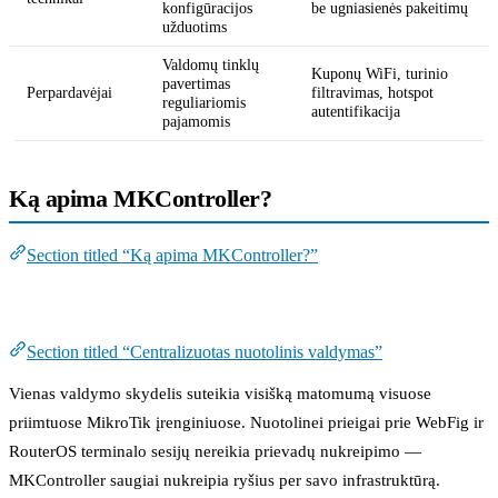
konfigūracijos
be ugniasienės pakeitimų
užduotims
Valdomų tinklų
Kuponų WiFi, turinio
pavertimas
Perpardavėjai
filtravimas, hotspot
reguliariomis
autentifikacija
pajamomis
Ką apima MKController?
Section titled “Ką apima MKController?”
Centralizuotas nuotolinis valdymas
Section titled “Centralizuotas nuotolinis valdymas”
Vienas valdymo skydelis suteikia visišką matomumą visuose
priimtuose MikroTik įrenginiuose. Nuotolinei prieigai prie WebFig ir
RouterOS terminalo sesijų nereikia prievadų nukreipimo —
MKController saugiai nukreipia ryšius per savo infrastruktūrą.