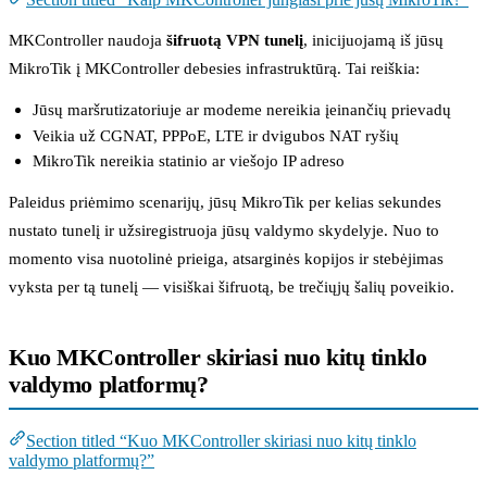
MKController naudoja
šifruotą VPN tunelį
, inicijuojamą iš jūsų
MikroTik į MKController debesies infrastruktūrą. Tai reiškia:
Jūsų maršrutizatoriuje ar modeme nereikia įeinančių prievadų
Veikia už CGNAT, PPPoE, LTE ir dvigubos NAT ryšių
MikroTik nereikia statinio ar viešojo IP adreso
Paleidus priėmimo scenarijų, jūsų MikroTik per kelias sekundes
nustato tunelį ir užsiregistruoja jūsų valdymo skydelyje. Nuo to
momento visa nuotolinė prieiga, atsarginės kopijos ir stebėjimas
vyksta per tą tunelį — visiškai šifruotą, be trečiųjų šalių poveikio.
Kuo MKController skiriasi nuo kitų tinklo
valdymo platformų?
Section titled “Kuo MKController skiriasi nuo kitų tinklo
valdymo platformų?”