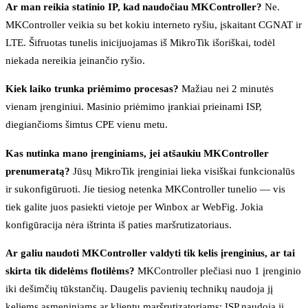
Ar man reikia statinio IP, kad naudočiau MKController?
Ne.
MKController veikia su bet kokiu interneto ryšiu, įskaitant CGNAT ir
LTE. Šifruotas tunelis inicijuojamas iš MikroTik išoriškai, todėl
niekada nereikia įeinančio ryšio.
Kiek laiko trunka priėmimo procesas?
Mažiau nei 2 minutės
vienam įrenginiui. Masinio priėmimo įrankiai prieinami ISP,
diegiančioms šimtus CPE vienu metu.
Kas nutinka mano įrenginiams, jei atšaukiu MKController
prenumeratą?
Jūsų MikroTik įrenginiai lieka visiškai funkcionalūs
ir sukonfigūruoti. Jie tiesiog netenka MKController tunelio — vis
tiek galite juos pasiekti vietoje per Winbox ar WebFig. Jokia
konfigūracija nėra ištrinta iš paties maršrutizatoriaus.
Ar galiu naudoti MKController valdyti tik kelis įrenginius, ar tai
skirta tik didelėms flotilėms?
MKController plečiasi nuo 1 įrenginio
iki dešimčių tūkstančių. Daugelis pavienių technikų naudoja jį
keliems asmeniniams ar klientų maršrutizatoriams; ISP naudoja jį