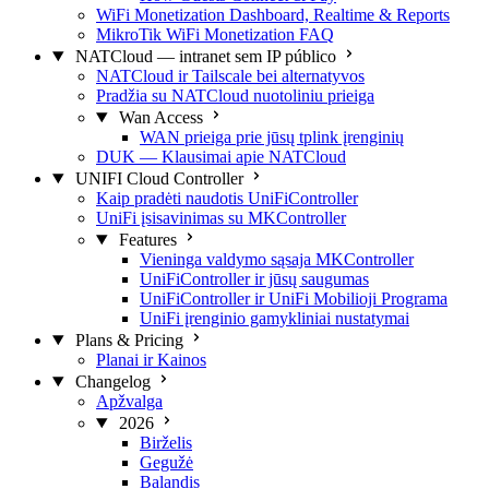
WiFi Monetization Dashboard, Realtime & Reports
MikroTik WiFi Monetization FAQ
NATCloud — intranet sem IP público
NATCloud ir Tailscale bei alternatyvos
Pradžia su NATCloud nuotoliniu prieiga
Wan Access
WAN prieiga prie jūsų tplink įrenginių
DUK — Klausimai apie NATCloud
UNIFI Cloud Controller
Kaip pradėti naudotis UniFiController
UniFi įsisavinimas su MKController
Features
Vieninga valdymo sąsaja MKController
UniFiController ir jūsų saugumas
UniFiController ir UniFi Mobilioji Programa
UniFi įrenginio gamykliniai nustatymai
Plans & Pricing
Planai ir Kainos
Changelog
Apžvalga
2026
Birželis
Gegužė
Balandis