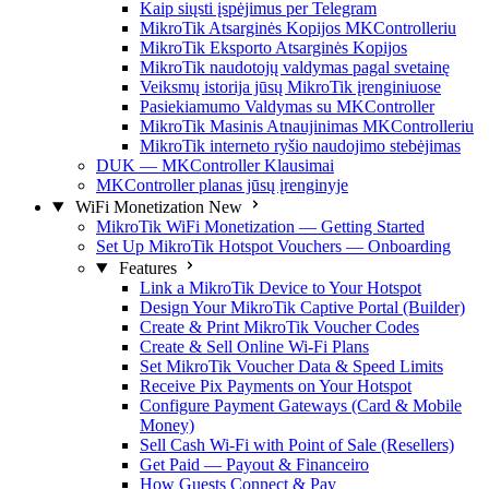
Kaip siųsti įspėjimus per Telegram
MikroTik Atsarginės Kopijos MKControlleriu
MikroTik Eksporto Atsarginės Kopijos
MikroTik naudotojų valdymas pagal svetainę
Veiksmų istorija jūsų MikroTik įrenginiuose
Pasiekiamumo Valdymas su MKController
MikroTik Masinis Atnaujinimas MKControlleriu
MikroTik interneto ryšio naudojimo stebėjimas
DUK — MKController Klausimai
MKController planas jūsų įrenginyje
WiFi Monetization
New
MikroTik WiFi Monetization — Getting Started
Set Up MikroTik Hotspot Vouchers — Onboarding
Features
Link a MikroTik Device to Your Hotspot
Design Your MikroTik Captive Portal (Builder)
Create & Print MikroTik Voucher Codes
Create & Sell Online Wi-Fi Plans
Set MikroTik Voucher Data & Speed Limits
Receive Pix Payments on Your Hotspot
Configure Payment Gateways (Card & Mobile
Money)
Sell Cash Wi-Fi with Point of Sale (Resellers)
Get Paid — Payout & Financeiro
How Guests Connect & Pay