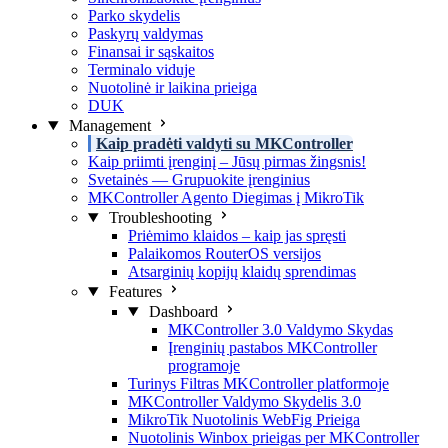
Parko skydelis
Paskyrų valdymas
Finansai ir sąskaitos
Terminalo viduje
Nuotolinė ir laikina prieiga
DUK
Management
Kaip pradėti valdyti su MKController
Kaip priimti įrenginį – Jūsų pirmas žingsnis!
Svetainės — Grupuokite įrenginius
MKController Agento Diegimas į MikroTik
Troubleshooting
Priėmimo klaidos – kaip jas spręsti
Palaikomos RouterOS versijos
Atsarginių kopijų klaidų sprendimas
Features
Dashboard
MKController 3.0 Valdymo Skydas
Įrenginių pastabos MKController
programoje
Turinys Filtras MKController platformoje
MKController Valdymo Skydelis 3.0
MikroTik Nuotolinis WebFig Prieiga
Nuotolinis Winbox prieigas per MKController