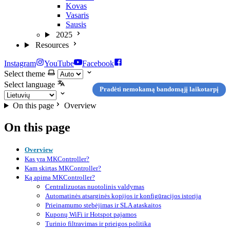
Kovas
Vasaris
Sausis
2025
Resources
Instagram
YouTube
Facebook
Select theme
Select language
Pradėti nemokamą bandomąjį laikotarpį
On this page
Overview
On this page
Overview
Kas yra MKController?
Kam skirtas MKController?
Ką apima MKController?
Centralizuotas nuotolinis valdymas
Automatinės atsarginės kopijos ir konfigūracijos istorija
Prieinamumo stebėjimas ir SLA ataskaitos
Kuponų WiFi ir Hotspot pajamos
Turinio filtravimas ir prieigos politika