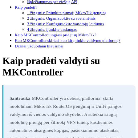
Išplečiamumas per viešąją API
Kaip pradėti?
1 žingsnis: Priimkite pirmąjį MikroTik įrenginį
2 žingsnis: Organizuokite su svetainėmis
3 žingsnis: Konfigūruokite vartotojų leidimus
4 žingsnis: Įjunkite paslaugas
Kaip MKController jungiasi prie jūsų MikroTik?
Kuo MKController skiriasi nuo kitų tinklo valdymo platformų?
Dažnai užduodami klausimai
Kaip pradėti valdyti su
MKController
Santrauka
MKController yra debesų platforma, skirta
nuotoliniam MikroTik RouterOS įrenginių ir UniFi įrangos
valdymui iš vienos valdymo skydelio. Ji suteikia saugią
nuotolinę prieigą per šifruotą VPN tunelį, kasdienines
automatines atsargines kopijas, pasiekiamumo ataskaitas,