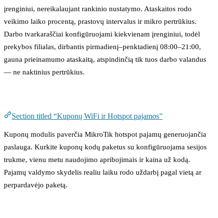
įrenginiui, nereikalaujant rankinio nustatymo. Ataskaitos rodo
veikimo laiko procentą, prastovų intervalus ir mikro pertrūkius.
Darbo tvarkaraščiai konfigūruojami kiekvienam įrenginiui, todėl
prekybos filialas, dirbantis pirmadienį–penktadienį 08:00–21:00,
gauna prieinamumo ataskaitą, atspindinčią tik tuos darbo valandus
— ne naktinius pertrūkius.
Kuponų WiFi ir Hotspot pajamos
Section titled “Kuponų WiFi ir Hotspot pajamos”
Kuponų modulis paverčia MikroTik hotspot pajamų generuojančia
paslauga. Kurkite kuponų kodų paketus su konfigūruojama sesijos
trukme, vienu metu naudojimo apribojimais ir kaina už kodą.
Pajamų valdymo skydelis realiu laiku rodo uždarbį pagal vietą ar
perpardavėjo paketą.
Turinio filtravimas ir prieigos politika