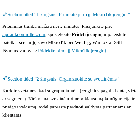
1 žingsnis: Priimkite pirmąjį MikroTik įrenginį
Section titled “1 žingsnis: Priimkite pirmąjį MikroTik įrenginį”
Priėmimas trunka mažiau nei 2 minutes. Prisijunkite prie
app.mkcontroller.com
, spustelėkite
Pridėti įrenginį
ir paleiskite
pateiktą scenarijų savo MikroTik per WebFig, Winbox ar SSH.
Išsamus vadovas:
Pridėkite pirmąjį MikroTik įrenginį
.
2 žingsnis: Organizuokite su svetainėmis
Section titled “2 žingsnis: Organizuokite su svetainėmis”
Kurkite svetaines, kad sugrupuotumėte įrenginius pagal klientą, vietą
ar segmentą. Kiekviena svetainė turi nepriklausomą konfigūraciją ir
prieigos valdymą, todėl paprasta perduoti valdymą partneriams ar
klientams.
3 žingsnis: Konfigūruokite vartotojų leidimus