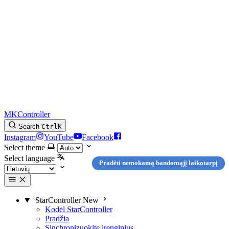
MKController
Search
Ctrl
K
Instagram
YouTube
Facebook
Select theme
Select language
Pradėti nemokamą bandomąjį laikotarpį
StarController
New
Kodėl StarController
Pradžia
Sinchronizuokite įrenginius