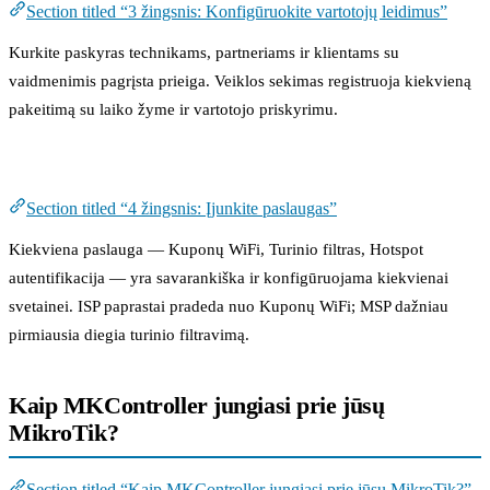
Section titled “3 žingsnis: Konfigūruokite vartotojų leidimus”
Kurkite paskyras technikams, partneriams ir klientams su
vaidmenimis pagrįsta prieiga. Veiklos sekimas registruoja kiekvieną
pakeitimą su laiko žyme ir vartotojo priskyrimu.
4 žingsnis: Įjunkite paslaugas
Section titled “4 žingsnis: Įjunkite paslaugas”
Kiekviena paslauga — Kuponų WiFi, Turinio filtras, Hotspot
autentifikacija — yra savarankiška ir konfigūruojama kiekvienai
svetainei. ISP paprastai pradeda nuo Kuponų WiFi; MSP dažniau
pirmiausia diegia turinio filtravimą.
Kaip MKController jungiasi prie jūsų
MikroTik?
Section titled “Kaip MKController jungiasi prie jūsų MikroTik?”