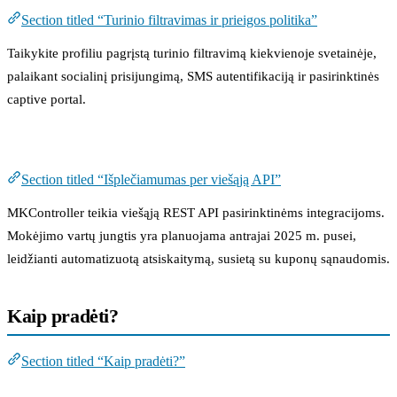
Section titled “Turinio filtravimas ir prieigos politika”
Taikykite profiliu pagrįstą turinio filtravimą kiekvienoje svetainėje,
palaikant socialinį prisijungimą, SMS autentifikaciją ir pasirinktinės
captive portal.
Išplečiamumas per viešąją API
Section titled “Išplečiamumas per viešąją API”
MKController teikia viešąją REST API pasirinktinėms integracijoms.
Mokėjimo vartų jungtis yra planuojama antrajai 2025 m. pusei,
leidžianti automatizuotą atsiskaitymą, susietą su kuponų sąnaudomis.
Kaip pradėti?
Section titled “Kaip pradėti?”