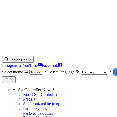
Search
Ctrl
K
Instagram
YouTube
Facebook
Select theme
Select language
StarController
New
Kodėl StarController
Pradžia
Sinchronizuokite įrenginius
Parko skydelis
Paskyrų valdymas