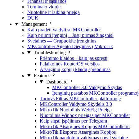
Finansai ir sąskaitos
Terminalo viduje
Nuotolinė ir laikina prieiga
DUK
Management
Kaip pradėti valdyti su MKController
Kaip priimti įrenginį – Jūsų pirmas žingsnis!
Svetainės — Grupuokite įrenginius
MKController Agento Diegimas į MikroTik
Troubleshooting
Priėmimo klaidos – kaip jas spręsti
Palaikomos RouterOS versijos
Atsarginių kopijų klaidų sprendimas
Features
Dashboard
MKController 3.0 Valdymo Skydas
Įrenginių pastabos MKController programoj
Turinys Filtras MKController platformoje
MKController Valdymo Skydelis 3.0
MikroTik Nuotolinis WebFig Prieiga
Nuotolinis Winbox prieigas per MKController
Kaip siųsti įspėjimus per Telegram
MikroTik Atsarginės Kopijos MKControlleriu
MikroTik Eksporto Atsarginės Kopijos
MikroTik naudotojų valdymas pagal svetainę