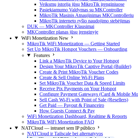
Veiksmų istorija jūsų MikroTik įrenginiuose
Pasiekiamumo Valdymas su MKController
MikroTik Masinis Atnaujinimas MKControlleriu
MikroTik interneto ryšio naudojimo stebėjimas
DUK — MKController Klausimai
MKController planas jūsų įrenginyje
WiFi Monetization
New
MikroTik WiFi Monetization — Getting Started
Set Up MikroTik Hotspot Vouchers — Onboarding
Features
Link a MikroTik Device to Your Hotspot
Design Your MikroTik Captive Portal (Builder)
Create & Print MikroTik Voucher Codes
Create & Sell Online Wi-Fi Plans
Set MikroTik Voucher Data & Speed Limits
Receive Pix Payments on Your Hotspot
Configure Payment Gateways (Card & Mobile Mo
Sell Cash Wi-Fi with Point of Sale (Resellers)
Get Paid — Payout & Financeiro
How Guests Connect & Pay
WiFi Monetization Dashboard, Realtime & Reports
MikroTik WiFi Monetization FAQ
NATCloud — intranet sem IP público
NATCloud ir Tailscale bei alternatyvos