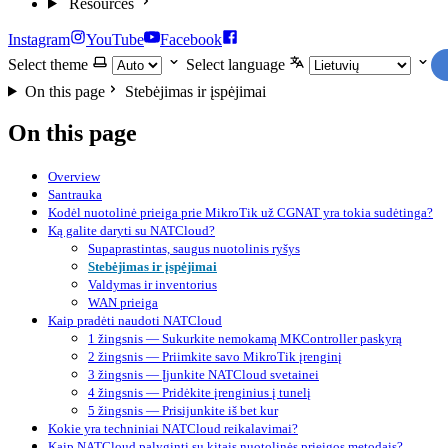
Resources
Instagram
YouTube
Facebook
Select theme
Select language
On this page
Stebėjimas ir įspėjimai
On this page
Overview
Santrauka
Kodėl nuotolinė prieiga prie MikroTik už CGNAT yra tokia sudėtinga?
Ką galite daryti su NATCloud?
Supaprastintas, saugus nuotolinis ryšys
Stebėjimas ir įspėjimai
Valdymas ir inventorius
WAN prieiga
Kaip pradėti naudoti NATCloud
1 žingsnis — Sukurkite nemokamą MKController paskyrą
2 žingsnis — Priimkite savo MikroTik įrenginį
3 žingsnis — Įjunkite NATCloud svetainei
4 žingsnis — Pridėkite įrenginius į tunelį
5 žingsnis — Prisijunkite iš bet kur
Kokie yra techniniai NATCloud reikalavimai?
Kaip NATCloud palyginti su kitais nuotolinės prieigos metodais?