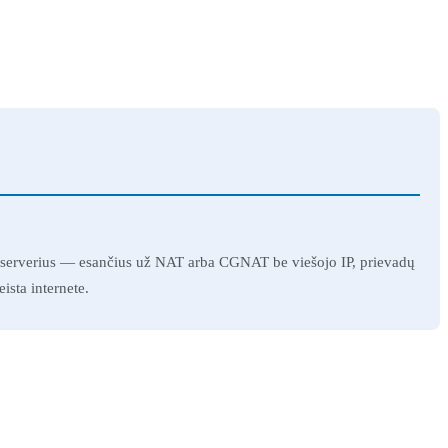
R, serverius — esančius už NAT arba CGNAT be viešojo IP, prievadų
ista internete.