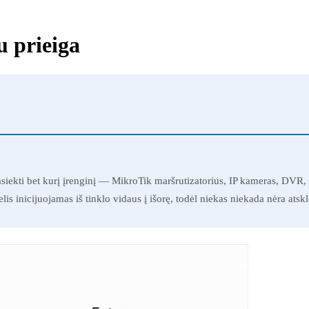
 prieiga
pasiekti bet kurį įrenginį — MikroTik maršrutizatorius, IP kameras, DV
s inicijuojamas iš tinklo vidaus į išorę, todėl niekas niekada nėra atskle