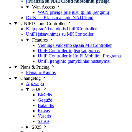
Pradžia su NATCloud nuotoliniu prieiga
Wan Access
WAN prieiga prie jūsų tplink įrenginių
DUK — Klausimai apie NATCloud
UNIFI Cloud Controller
Kaip pradėti naudotis UniFiController
UniFi įsisavinimas su MKController
Features
Vieninga valdymo sąsaja MKController
UniFiController ir jūsų saugumas
UniFiController ir UniFi Mobilioji Programa
UniFi įrenginio gamykliniai nustatymai
Plans & Pricing
Planai ir Kainos
Changelog
Apžvalga
2026
Birželis
Gegužė
Balandis
Kovas
Vasaris
Sausis
2025