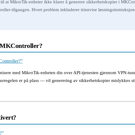
il at MikroTik-enheter ikke klarer å generere sikkerhetskopier i MKCon
oller-tilgangen. Hvert problem inkluderer trinnvise løsningsinstruksjone
i MKController?
Controller?”
nisere med MikroTik-enheten din over API-tjenesten gjennom VPN-tunne
regelen er på plass — vil generering av sikkerhetskopier mislykkes still
ivert?
t?”