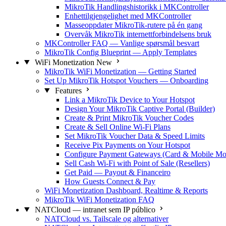
MikroTik Handlingshistorikk i MKController
Enhettilgjengelighet med MKController
Masseoppdater MikroTik-rutere på én gang
Overvåk MikroTik internettforbindelsens bruk
MKController FAQ — Vanlige spørsmål besvart
MikroTik Config Blueprint — Apply Templates
WiFi Monetization
New
MikroTik WiFi Monetization — Getting Started
Set Up MikroTik Hotspot Vouchers — Onboarding
Features
Link a MikroTik Device to Your Hotspot
Design Your MikroTik Captive Portal (Builder)
Create & Print MikroTik Voucher Codes
Create & Sell Online Wi-Fi Plans
Set MikroTik Voucher Data & Speed Limits
Receive Pix Payments on Your Hotspot
Configure Payment Gateways (Card & Mobile Mo
Sell Cash Wi-Fi with Point of Sale (Resellers)
Get Paid — Payout & Financeiro
How Guests Connect & Pay
WiFi Monetization Dashboard, Realtime & Reports
MikroTik WiFi Monetization FAQ
NATCloud — intranet sem IP público
NATCloud vs. Tailscale og alternativer