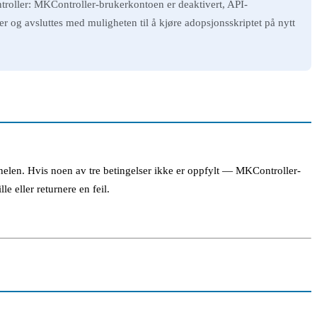
troller: MKController-brukerkontoen er deaktivert, API-
r og avsluttes med muligheten til å kjøre adopsjonsskriptet på nytt
len. Hvis noen av tre betingelser ikke er oppfylt — MKController-
e eller returnere en feil.