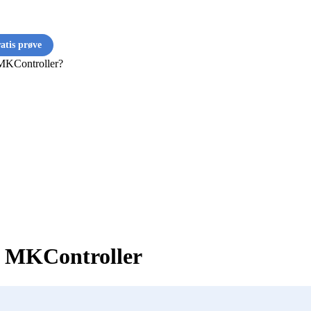
ratis prøve
 MKController?
n MKController