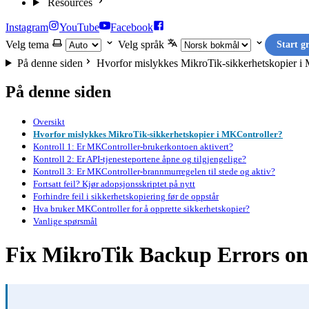
Resources
Instagram
YouTube
Facebook
Velg tema
Velg språk
Start g
På denne siden
Hvorfor mislykkes MikroTik-sikkerhetskopier i
På denne siden
Oversikt
Hvorfor mislykkes MikroTik-sikkerhetskopier i MKController?
Kontroll 1: Er MKController-brukerkontoen aktivert?
Kontroll 2: Er API-tjenesteportene åpne og tilgjengelige?
Kontroll 3: Er MKController-brannmurregelen til stede og aktiv?
Fortsatt feil? Kjør adopsjonsskriptet på nytt
Forhindre feil i sikkerhetskopiering før de oppstår
Hva bruker MKController for å opprette sikkerhetskopier?
Vanlige spørsmål
Fix MikroTik Backup Errors o