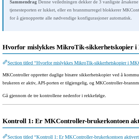
Sammendrag
Denne veiledningen dekker de 3 vanligste årsakene t
tjenesteporten er lukket, eller en brannmurregel blokkerer MKContr
for å gjenopprette alle nødvendige konfigurasjoner automatisk.
Hvorfor mislykkes MikroTik-sikkerhetskopier 
Section titled “Hvorfor mislykkes MikroTik-sikkerhetskopier i MK
MKController oppretter daglige binære sikkerhetskopier ved å kommu
brukeren er aktiv, API-porten er tilgjengelig, og MKController-brannmur
Gå gjennom de tre kontrollene nedenfor i rekkefølge.
Kontroll 1: Er MKController-brukerkontoen akt
Section titled “Kontroll 1: Er MKController-brukerkontoen aktiver