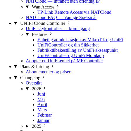
NATCloud — Intranett uten offentlig IP
Wan Access
TP-Link Remote Access via NATCloud
NATCloud FAQ — Vanlige Spørsmål
UNIFI Cloud Controller
UniFi skykontroller — kom i gang
Features
Enhetlig administrasjon av MikroTik og UniFi
UniFiController og din Sikkerhet
Fabrikktilbakestilling av UniFi-aksesspunkt
UniFiController og UniFi Mobilapp
Adopter en UniFi-enhet på MKController
Plans & Pricing
Abonnementer og priser
Changelog
Oversikt
2026
Juni
Mai
April
Mars
Februar
Januar
2025