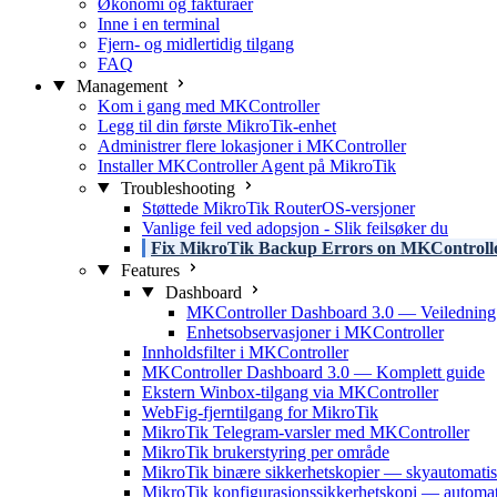
Økonomi og fakturaer
Inne i en terminal
Fjern- og midlertidig tilgang
FAQ
Management
Kom i gang med MKController
Legg til din første MikroTik-enhet
Administrer flere lokasjoner i MKController
Installer MKController Agent på MikroTik
Troubleshooting
Støttede MikroTik RouterOS-versjoner
Vanlige feil ved adopsjon - Slik feilsøker du
Fix MikroTik Backup Errors on MKControll
Features
Dashboard
MKController Dashboard 3.0 — Veiledning
Enhetsobservasjoner i MKController
Innholdsfilter i MKController
MKController Dashboard 3.0 — Komplett guide
Ekstern Winbox-tilgang via MKController
WebFig-fjerntilgang for MikroTik
MikroTik Telegram-varsler med MKController
MikroTik brukerstyring per område
MikroTik binære sikkerhetskopier — skyautomatis
MikroTik konfigurasjonssikkerhetskopi — automati