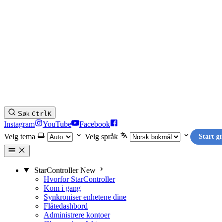
Søk
Ctrl
K
Instagram
YouTube
Facebook
Velg tema
Velg språk
Start g
StarController
New
Hvorfor StarController
Kom i gang
Synkroniser enhetene dine
Flåtedashbord
Administrere kontoer