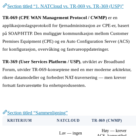
Section titled “1. NATCloud vs. TR-069 vs. TR-369 (USP)”
TR-069 (CPE WAN Management Protocol / CWMP)
er en
applikasjonslagsprotokoll for fjernadministrasjon av CPE-er, basert
på SOAP/HTTP. Den muliggjør kommunikasjon mellom Customer
Premises Equipment (CPE) og en Auto Configuration Server (ACS)
for konfigurasjon, overvåking og fastvareoppdateringer.
TR-369 (User Services Platform / USP)
, utviklet av Broadband
Forum, utvider TR-069-konseptene med en mer moderne arkitektur,
rikere datamodeller og forbedret NAT-traversering — men krever
fortsatt fastvarestøtte fra enhetsprodusenten.
Sammenligning
Section titled “Sammenligning”
KRITERIUM
NATCLOUD
TR-069 (CWMP)
Høy — krever
Lav — ingen
ACS, kompatibel