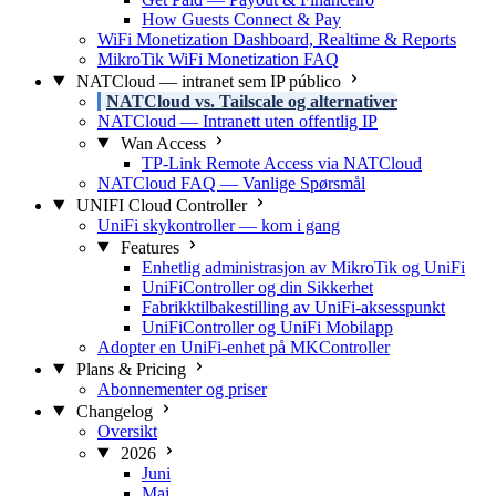
How Guests Connect & Pay
WiFi Monetization Dashboard, Realtime & Reports
MikroTik WiFi Monetization FAQ
NATCloud — intranet sem IP público
NATCloud vs. Tailscale og alternativer
NATCloud — Intranett uten offentlig IP
Wan Access
TP-Link Remote Access via NATCloud
NATCloud FAQ — Vanlige Spørsmål
UNIFI Cloud Controller
UniFi skykontroller — kom i gang
Features
Enhetlig administrasjon av MikroTik og UniFi
UniFiController og din Sikkerhet
Fabrikktilbakestilling av UniFi-aksesspunkt
UniFiController og UniFi Mobilapp
Adopter en UniFi-enhet på MKController
Plans & Pricing
Abonnementer og priser
Changelog
Oversikt
2026
Juni
Mai