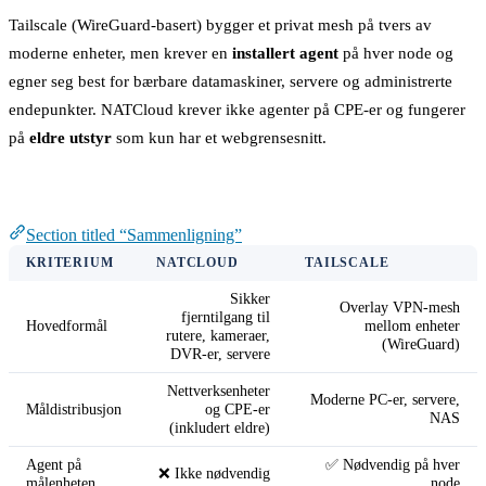
Tailscale (WireGuard-basert) bygger et privat mesh på tvers av
moderne enheter, men krever en
installert agent
på hver node og
egner seg best for bærbare datamaskiner, servere og administrerte
endepunkter. NATCloud krever ikke agenter på CPE-er og fungerer
på
eldre utstyr
som kun har et webgrensesnitt.
Sammenligning
Section titled “Sammenligning”
KRITERIUM
NATCLOUD
TAILSCALE
Sikker
Overlay VPN-mesh
fjerntilgang til
Hovedformål
mellom enheter
rutere, kameraer,
(WireGuard)
DVR-er, servere
Nettverksenheter
Moderne PC-er, servere,
Måldistribusjon
og CPE-er
NAS
(inkludert eldre)
Agent på
✅ Nødvendig på hver
❌ Ikke nødvendig
målenheten
node