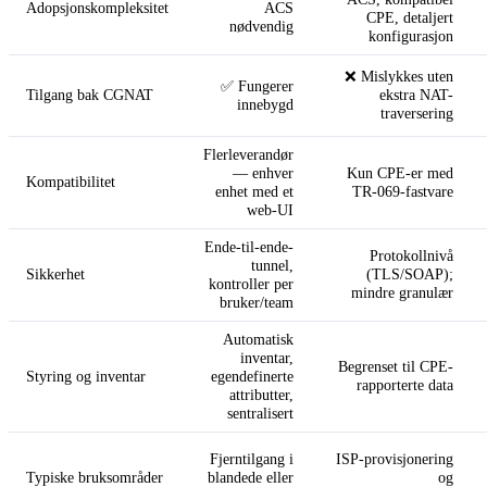
Adopsjonskompleksitet
ACS
CPE, detaljert
nødvendig
konfigurasjon
❌ Mislykkes uten
✅ Fungerer
Tilgang bak CGNAT
ekstra NAT-
innebygd
traversering
Flerleverandør
— enhver
Kun CPE-er med
Kompatibilitet
enhet med et
TR-069-fastvare
web-UI
Ende-til-ende-
Protokollnivå
tunnel,
Sikkerhet
(TLS/SOAP);
kontroller per
mindre granulær
bruker/team
Automatisk
inventar,
Begrenset til CPE-
Styring og inventar
egendefinerte
rapporterte data
attributter,
sentralisert
Fjerntilgang i
ISP-provisjonering
Typiske bruksområder
blandede eller
og