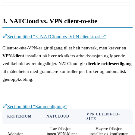
3. NATCloud vs. VPN client-to-site
Section titled “3. NATCloud vs. VPN client-to-site”
Client-to-site-VPN-er gir tilgang til et helt nettverk, men krever en
VPN-klient
installert på hver teknikers arbeidsstasjon og løpende
vedlikehold av retningslinjer. NATCloud gir
direkte nettlesertilgang
til målenheten med granulære kontroller per bruker og automatisk
gjenoppkobling.
Sammenligning
Section titled “Sammenligning”
VPN CLIENT-TO-
KRITERIUM
NATCLOUD
SITE
Lav friksjon —
Høyere friksjon —
Adopsjon
ingen VPN-klient
installer og konfigurer