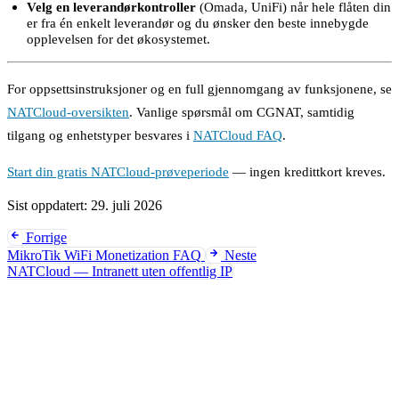
Velg en leverandørkontroller
(Omada, UniFi) når hele flåten din
er fra én enkelt leverandør og du ønsker den beste innebygde
opplevelsen for det økosystemet.
For oppsettsinstruksjoner og en full gjennomgang av funksjonene, se
NATCloud-oversikten
. Vanlige spørsmål om CGNAT, samtidig
tilgang og enhetstyper besvares i
NATCloud FAQ
.
Start din gratis NATCloud-prøveperiode
— ingen kredittkort kreves.
Sist oppdatert:
29. juli 2026
Forrige
MikroTik WiFi Monetization FAQ
Neste
NATCloud — Intranett uten offentlig IP