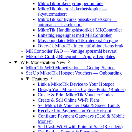
MikroTik brukerstyring per område
MikroTik binære sikkerhetskopier —
skyautomatisert
MikroTik konfigurasjonssikkerhetskopi —
automatiser .rsc-eksport
MikroTik Handlingshistorikk i MKController
Enhettilgjengelighet med MKController
Masseoppdater MikroTik-rutere på én gang
Overvåk MikroTik internettforbindelsens bruk
MKController FAQ — Vanlige spørsmål besvart
MikroTik Config Blueprint — Apply Templates
WiFi Monetization
New
MikroTik WiFi Monetization — Getting Started
Set Up MikroTik Hotspot Vouchers — Onboarding
Features
Link a MikroTik Device to Your Hotspot
Design Your MikroTik Captive Portal (Builder)
Create & Print MikroTik Voucher Codes
Create & Sell Online Wi-Fi Plans
Set MikroTik Voucher Data & Speed Limits
Receive Pix Payments on Your Hotspot
Configure Payment Gateways (Card & Mobile
Money)
Sell Cash Wi-Fi with Point of Sale (Resellers)
Get Paid — Payout & Financeiro