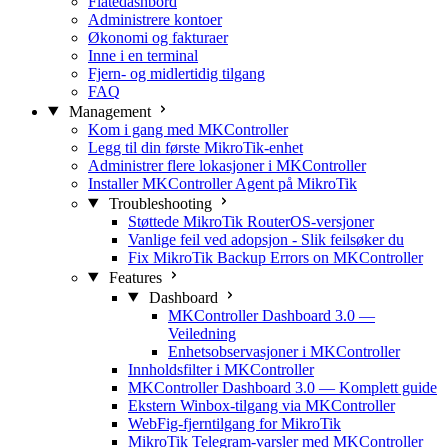
Flåtedashbord
Administrere kontoer
Økonomi og fakturaer
Inne i en terminal
Fjern- og midlertidig tilgang
FAQ
Management
Kom i gang med MKController
Legg til din første MikroTik-enhet
Administrer flere lokasjoner i MKController
Installer MKController Agent på MikroTik
Troubleshooting
Støttede MikroTik RouterOS-versjoner
Vanlige feil ved adopsjon - Slik feilsøker du
Fix MikroTik Backup Errors on MKController
Features
Dashboard
MKController Dashboard 3.0 —
Veiledning
Enhetsobservasjoner i MKController
Innholdsfilter i MKController
MKController Dashboard 3.0 — Komplett guide
Ekstern Winbox-tilgang via MKController
WebFig-fjerntilgang for MikroTik
MikroTik Telegram-varsler med MKController