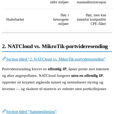
eldre miljøer
masseadministrasjon
Høy i
Høy, men kun
Skalerbarhet
heterogene
innenfor kompatible
miljøer
CPE-flåter
2. NATCloud vs. MikroTik-portvideresending
Section titled “2. NATCloud vs. MikroTik-portvideresending”
Portvideresending krever en
offentlig IP
, åpner porter mot internett
og øker angrepsflaten. NATCloud fungerer
uten en offentlig IP
,
oppretter en kryptert utgående tunnel og sentraliserer styring og
inventar — og skalerer til tusenvis av enheter uten portkollisjoner.
Sammenligning
Section titled “Sammenligning”