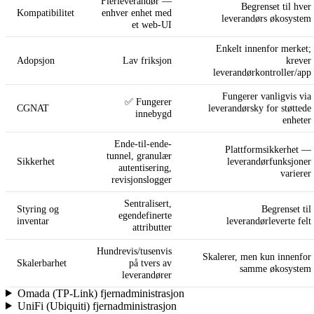
Flerleverandør —
Begrenset til hver
Kompatibilitet
enhver enhet med
leverandørs økosystem
et web-UI
Enkelt innenfor merket;
Adopsjon
Lav friksjon
krever
leverandørkontroller/app
Fungerer vanligvis via
✅ Fungerer
CGNAT
leverandørsky for støttede
innebygd
enheter
Ende-til-ende-
Plattformsikkerhet —
tunnel, granulær
Sikkerhet
leverandørfunksjoner
autentisering,
varierer
revisjonslogger
Sentralisert,
Styring og
Begrenset til
egendefinerte
inventar
leverandørleverte felt
attributter
Hundrevis/tusenvis
Skalerer, men kun innenfor
Skalerbarhet
på tvers av
samme økosystem
leverandører
Omada (TP-Link) fjernadministrasjon
UniFi (Ubiquiti) fjernadministrasjon