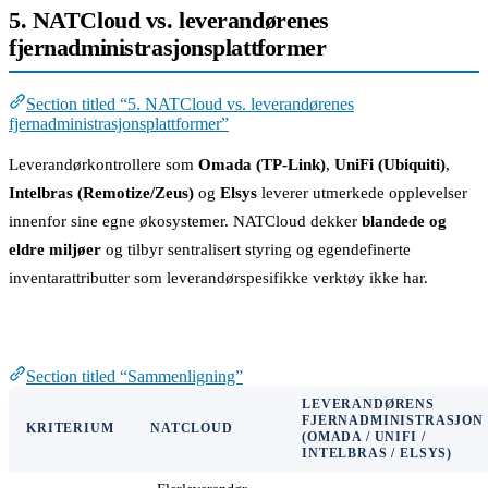
5. NATCloud vs. leverandørenes
fjernadministrasjonsplattformer
Section titled “5. NATCloud vs. leverandørenes
fjernadministrasjonsplattformer”
Leverandørkontrollere som
Omada (TP-Link)
,
UniFi (Ubiquiti)
,
Intelbras (Remotize/Zeus)
og
Elsys
leverer utmerkede opplevelser
innenfor sine egne økosystemer. NATCloud dekker
blandede og
eldre miljøer
og tilbyr sentralisert styring og egendefinerte
inventarattributter som leverandørspesifikke verktøy ikke har.
Sammenligning
Section titled “Sammenligning”
LEVERANDØRENS
FJERNADMINISTRASJON
KRITERIUM
NATCLOUD
(OMADA / UNIFI /
INTELBRAS / ELSYS)