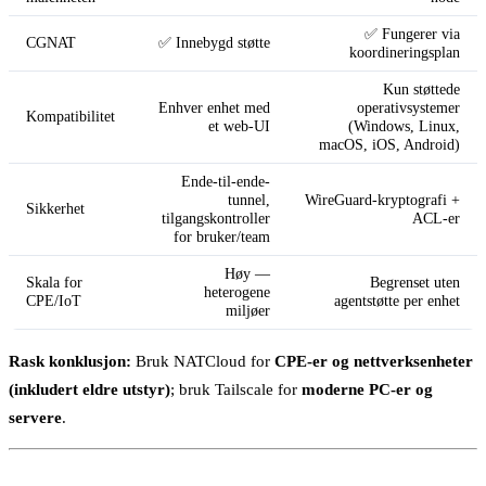
✅ Fungerer via
CGNAT
✅ Innebygd støtte
koordineringsplan
Kun støttede
Enhver enhet med
operativsystemer
Kompatibilitet
et web-UI
(Windows, Linux,
macOS, iOS, Android)
Ende-til-ende-
tunnel,
WireGuard-kryptografi +
Sikkerhet
tilgangskontroller
ACL-er
for bruker/team
Høy —
Skala for
Begrenset uten
heterogene
CPE/IoT
agentstøtte per enhet
miljøer
Rask konklusjon:
Bruk NATCloud for
CPE-er og nettverksenheter
(inkludert eldre utstyr)
; bruk Tailscale for
moderne PC-er og
servere
.