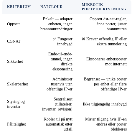
MIKROTIK-
KRITERIUM
NATCLOUD
PORTVIDERESENDING
Enkelt — adopter
Opprett dst-nat-regler,
Oppsett
enheten, ingen
åpne porter, juster
brannmurendringer
brannmuren
✅ Fungerer
❌ Krever offentlig IP eller
CGNAT
innebygd
ekstra tunnelering
Ende-til-ende-
tunnel, ingen
Eksponerer enhetsporter
Sikkerhet
direkte
mot internett
eksponering
Administrer
Begrenset — unike porter
Skalerbarhet
tusenvis uten
per enhet eller flere
offentlige IP-er
offentlige IP-er
Sentralisert
Styring og
(tillatelser,
Ikke tilgjengelig innebygd
inventar
inventar, revisjon)
Kobler til på nytt
Mister tilgang hvis IP-en
Pålitelighet
automatisk etter
endres eller porter
utfall
blokkeres