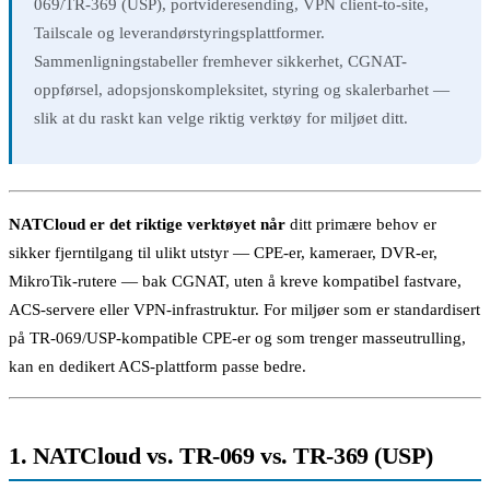
069/TR-369 (USP), portvideresending, VPN client-to-site,
Tailscale og leverandørstyringsplattformer.
Sammenligningstabeller fremhever sikkerhet, CGNAT-
oppførsel, adopsjonskompleksitet, styring og skalerbarhet —
slik at du raskt kan velge riktig verktøy for miljøet ditt.
NATCloud er det riktige verktøyet når
ditt primære behov er
sikker fjerntilgang til ulikt utstyr — CPE-er, kameraer, DVR-er,
MikroTik-rutere — bak CGNAT, uten å kreve kompatibel fastvare,
ACS-servere eller VPN-infrastruktur. For miljøer som er standardisert
på TR-069/USP-kompatible CPE-er og som trenger masseutrulling,
kan en dedikert ACS-plattform passe bedre.
1. NATCloud vs. TR-069 vs. TR-369 (USP)