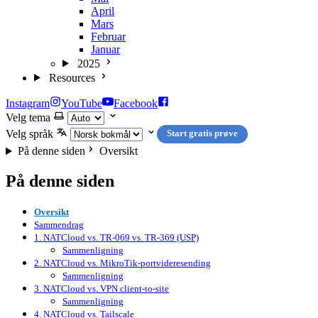
April
Mars
Februar
Januar
2025
Resources
Instagram
YouTube
Facebook
Velg tema
Velg språk
Start gratis prøve
På denne siden
Oversikt
På denne siden
Oversikt
Sammendrag
1. NATCloud vs. TR-069 vs. TR-369 (USP)
Sammenligning
2. NATCloud vs. MikroTik-portvideresending
Sammenligning
3. NATCloud vs. VPN client-to-site
Sammenligning
4. NATCloud vs. Tailscale