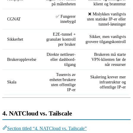
på målenheten
klient og brannmur
❌ Mislykkes vanligvis
✅ Fungerer
CGNAT
uten statiske IP-er eller
innebygd
tunnel-løsninger
E2E-tunnel +
Sikker, men vanligvis
Sikkerhet
granulær kontroll
grovere tilgangskontroll
per bruker
Direkte nettleser-
Brukeren må starte
Brukeropplevelse
eller dashbord-
VPN-klienten før de
tilgang
når ressurser
Tusenvis av
Skalering krever mer
enheter/brukere
Skala
infrastruktur og
uten offentlige
offentlige IP-er
IP-er
4. NATCloud vs. Tailscale
Section titled “4. NATCloud vs. Tailscale”