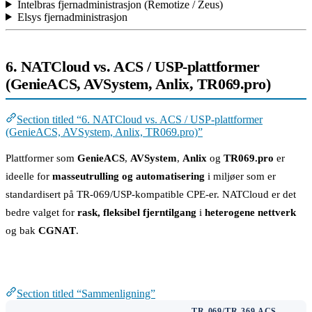
Intelbras fjernadministrasjon (Remotize / Zeus)
Elsys fjernadministrasjon
6. NATCloud vs. ACS / USP-plattformer
(GenieACS, AVSystem, Anlix, TR069.pro)
Section titled “6. NATCloud vs. ACS / USP-plattformer
(GenieACS, AVSystem, Anlix, TR069.pro)”
Plattformer som
GenieACS
,
AVSystem
,
Anlix
og
TR069.pro
er
ideelle for
masseutrulling og automatisering
i miljøer som er
standardisert på TR-069/USP-kompatible CPE-er. NATCloud er det
bedre valget for
rask, fleksibel fjerntilgang
i
heterogene nettverk
og bak
CGNAT
.
Sammenligning
Section titled “Sammenligning”
TR-069/TR-369 ACS-