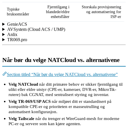
Fjerntilgang i
Storskala provisjonering
Typiske
blandede/eldre
og automatisering for
bruksområder
enhetsflåter
ISP-er
GenieACS
AVSystem (Cloud ACS / UMP)
Anlix
TR069.pro
Når bør du velge NATCloud vs. alternativene
Section titled “Når bør du velge NATCloud vs. alternativene”
Velg NATCloud
når ditt primære behov er sikker fjerntilgang til
ulikt eller eldre utstyr (CPE-er, kameraer, DVR-er, MikroTik-
rutere) bak CGNAT, med sentralisert styring og inventar.
Velg TR-069/USP ACS
når miljøet ditt er standardisert på
kompatible CPE-er og prioriteten er masseutrulling og
automatisert konfigurasjon.
Velg Tailscale
når du trenger et WireGuard-mesh for moderne
PC-er og servere som kan kjøre agenten.