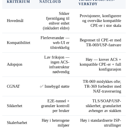
KRITERIUM
NATCLOUD
VERKTØY
Sikker
Provisjonere, konfigurere
fjerntilgang til
Hovedmål
og overvåke kompatible
enhver enhet
CPE-er i stor skala
(inkludert eldre)
Flerleverandør —
Begrenset til CPE-er med
Kompatibilitet
web-UI er
TR-069/USP-fastvare
tilstrekkelig
Lav friksjon —
Høy — krever ACS +
ingen ACS-
Adopsjon
kompatible CPE-er + full
infrastruktur
konfigurasjon
nødvendig
TR-069 mislykkes ofte;
CGNAT
✅ Innebygd støtte
TR-369 forbedrer med
NAT-traversering
E2E-tunnel +
TLS/SOAP/USP-
Sikkerhet
granulær kontroll
sikkerhet; granularitet
per bruker
avhenger av stakken
Høy i heterogene
Høy i standardiserte ISP-
Skalerbarhet
miljøer
utrullinger