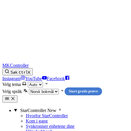
MKController
Søk
Ctrl
K
Instagram
YouTube
Facebook
Velg tema
Velg språk
Start gratis prøve
StarController
New
Hvorfor StarController
Kom i gang
Synkroniser enhetene dine