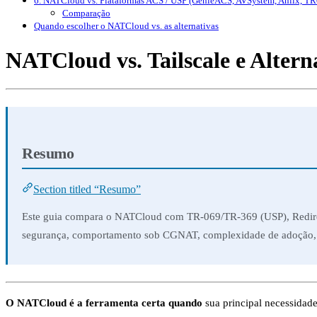
6. NATCloud vs. Plataformas ACS / USP (GenieACS, AVSystem, Anlix, TR
Comparação
Quando escolher o NATCloud vs. as alternativas
NATCloud vs. Tailscale e Altern
Resumo
Section titled “Resumo”
Este guia compara o NATCloud com TR-069/TR-369 (USP), Redirecio
segurança, comportamento sob CGNAT, complexidade de adoção, go
O NATCloud é a ferramenta certa quando
sua principal necessidad