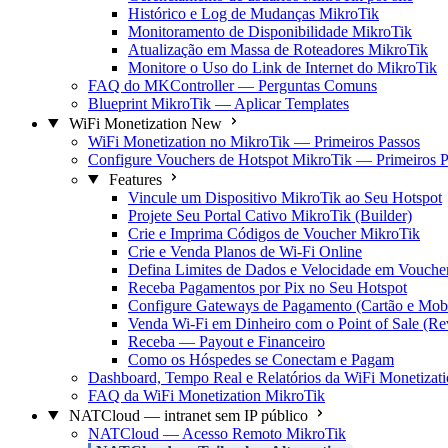
Histórico e Log de Mudanças MikroTik
Monitoramento de Disponibilidade MikroTik
Atualização em Massa de Roteadores MikroTik
Monitore o Uso do Link de Internet do MikroTik
FAQ do MKController — Perguntas Comuns
Blueprint MikroTik — Aplicar Templates
WiFi Monetization
New
WiFi Monetization no MikroTik — Primeiros Passos
Configure Vouchers de Hotspot MikroTik — Primeiros P
Features
Vincule um Dispositivo MikroTik ao Seu Hotspot
Projete Seu Portal Cativo MikroTik (Builder)
Crie e Imprima Códigos de Voucher MikroTik
Crie e Venda Planos de Wi-Fi Online
Defina Limites de Dados e Velocidade em Vouche
Receba Pagamentos por Pix no Seu Hotspot
Configure Gateways de Pagamento (Cartão e Mob
Venda Wi-Fi em Dinheiro com o Point of Sale (R
Receba — Payout e Financeiro
Como os Hóspedes se Conectam e Pagam
Dashboard, Tempo Real e Relatórios da WiFi Monetizat
FAQ da WiFi Monetization MikroTik
NATCloud — intranet sem IP público
NATCloud — Acesso Remoto MikroTik