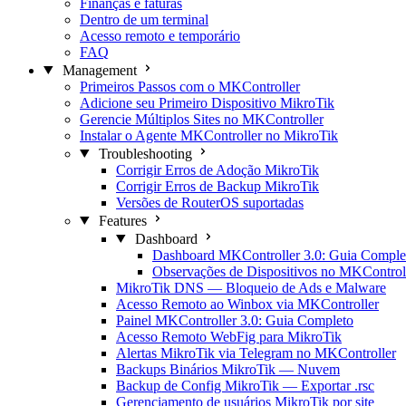
Finanças e faturas
Dentro de um terminal
Acesso remoto e temporário
FAQ
Management
Primeiros Passos com o MKController
Adicione seu Primeiro Dispositivo MikroTik
Gerencie Múltiplos Sites no MKController
Instalar o Agente MKController no MikroTik
Troubleshooting
Corrigir Erros de Adoção MikroTik
Corrigir Erros de Backup MikroTik
Versões de RouterOS suportadas
Features
Dashboard
Dashboard MKController 3.0: Guia Comple
Observações de Dispositivos no MKControl
MikroTik DNS — Bloqueio de Ads e Malware
Acesso Remoto ao Winbox via MKController
Painel MKController 3.0: Guia Completo
Acesso Remoto WebFig para MikroTik
Alertas MikroTik via Telegram no MKController
Backups Binários MikroTik — Nuvem
Backup de Config MikroTik — Exportar .rsc
Gerenciamento de usuários MikroTik por site