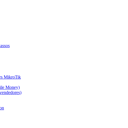
assos
rs MikroTik
ile Money)
evendedores)
ion