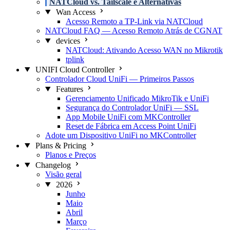
NATCloud vs. Tailscale e Alternativas
Wan Access
Acesso Remoto a TP-Link via NATCloud
NATCloud FAQ — Acesso Remoto Atrás de CGNAT
devices
NATCloud: Ativando Acesso WAN no Mikrotik
tplink
UNIFI Cloud Controller
Controlador Cloud UniFi — Primeiros Passos
Features
Gerenciamento Unificado MikroTik e UniFi
Segurança do Controlador UniFi — SSL
App Mobile UniFi com MKController
Reset de Fábrica em Access Point UniFi
Adote um Dispositivo UniFi no MKController
Plans & Pricing
Planos e Preços
Changelog
Visão geral
2026
Junho
Maio
Abril
Março