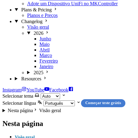
Adote um Dispositivo UniFi no MKController
Plans & Pricing
Planos e Preços
Changelog
Visão geral
2026
Junho
Maio
Abril
Março
Fevereiro
Janeiro
2025
Resources
Instagram
YouTube
Facebook
Selecionar tema
Selecionar língua
Começar teste grátis
Nesta página
Visão geral
Nesta página
Visão geral