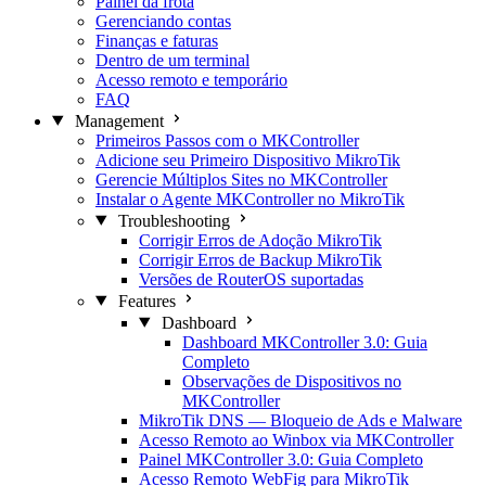
Painel da frota
Gerenciando contas
Finanças e faturas
Dentro de um terminal
Acesso remoto e temporário
FAQ
Management
Primeiros Passos com o MKController
Adicione seu Primeiro Dispositivo MikroTik
Gerencie Múltiplos Sites no MKController
Instalar o Agente MKController no MikroTik
Troubleshooting
Corrigir Erros de Adoção MikroTik
Corrigir Erros de Backup MikroTik
Versões de RouterOS suportadas
Features
Dashboard
Dashboard MKController 3.0: Guia
Completo
Observações de Dispositivos no
MKController
MikroTik DNS — Bloqueio de Ads e Malware
Acesso Remoto ao Winbox via MKController
Painel MKController 3.0: Guia Completo
Acesso Remoto WebFig para MikroTik