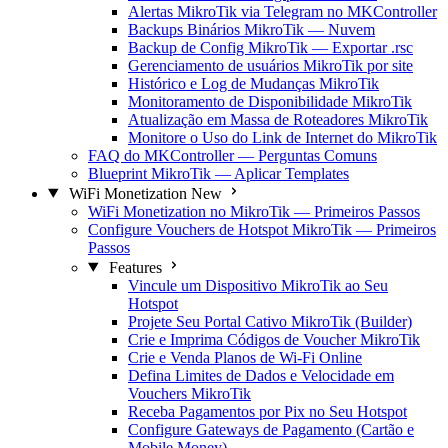
Alertas MikroTik via Telegram no MKController
Backups Binários MikroTik — Nuvem
Backup de Config MikroTik — Exportar .rsc
Gerenciamento de usuários MikroTik por site
Histórico e Log de Mudanças MikroTik
Monitoramento de Disponibilidade MikroTik
Atualização em Massa de Roteadores MikroTik
Monitore o Uso do Link de Internet do MikroTik
FAQ do MKController — Perguntas Comuns
Blueprint MikroTik — Aplicar Templates
WiFi Monetization
New
WiFi Monetization no MikroTik — Primeiros Passos
Configure Vouchers de Hotspot MikroTik — Primeiros
Passos
Features
Vincule um Dispositivo MikroTik ao Seu
Hotspot
Projete Seu Portal Cativo MikroTik (Builder)
Crie e Imprima Códigos de Voucher MikroTik
Crie e Venda Planos de Wi-Fi Online
Defina Limites de Dados e Velocidade em
Vouchers MikroTik
Receba Pagamentos por Pix no Seu Hotspot
Configure Gateways de Pagamento (Cartão e
Mobile Money)