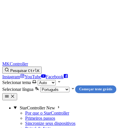
MKController
Pesquisar
Ctrl
K
Instagram
YouTube
Facebook
Selecionar tema
Selecionar língua
Começar teste grátis
StarController
New
Por que o StarController
Primeiros passos
Sincronize seus dispositivos