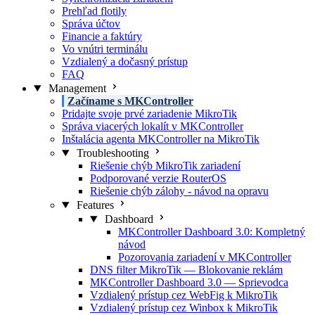
Prehľad flotily
Správa účtov
Financie a faktúry
Vo vnútri terminálu
Vzdialený a dočasný prístup
FAQ
Management
Začíname s MKController
Pridajte svoje prvé zariadenie MikroTik
Správa viacerých lokalít v MKController
Inštalácia agenta MKController na MikroTik
Troubleshooting
Riešenie chýb MikroTik zariadení
Podporované verzie RouterOS
Riešenie chýb zálohy - návod na opravu
Features
Dashboard
MKController Dashboard 3.0: Kompletný
návod
Pozorovania zariadení v MKController
DNS filter MikroTik — Blokovanie reklám
MKController Dashboard 3.0 — Sprievodca
Vzdialený prístup cez WebFig k MikroTik
Vzdialený prístup cez Winbox k MikroTik