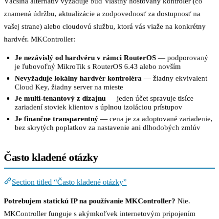
Väčšina alternatív vyžaduje buď vlastný hostovaný kontrolér (čo
znamená údržbu, aktualizácie a zodpovednosť za dostupnosť na
vašej strane) alebo cloudovú službu, ktorá vás viaže na konkrétny
hardvér. MKController:
Je nezávislý od hardvéru v rámci RouterOS
— podporovaný
je ľubovoľný MikroTik s RouterOS 6.43 alebo novším
Nevyžaduje lokálny hardvér kontroléra
— žiadny ekvivalent
Cloud Key, žiadny server na mieste
Je multi-tenantový z dizajnu
— jeden účet spravuje tisíce
zariadení stoviek klientov s úplnou izoláciou prístupov
Je finančne transparentný
— cena je za adoptované zariadenie,
bez skrytých poplatkov za nastavenie ani dlhodobých zmlúv
Často kladené otázky
Section titled “Často kladené otázky”
Potrebujem statickú IP na používanie MKController?
Nie.
MKController funguje s akýmkoľvek internetovým pripojením