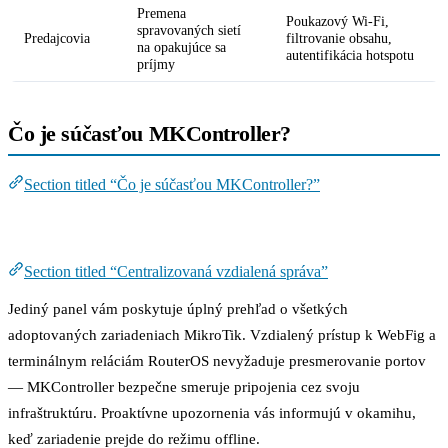
Premena
Poukazový Wi-Fi,
spravovaných sietí
Predajcovia
filtrovanie obsahu,
na opakujúce sa
autentifikácia hotspotu
príjmy
Čo je súčasťou MKController?
Section titled “Čo je súčasťou MKController?”
Centralizovaná vzdialená správa
Section titled “Centralizovaná vzdialená správa”
Jediný panel vám poskytuje úplný prehľad o všetkých
adoptovaných zariadeniach MikroTik. Vzdialený prístup k WebFig a
terminálnym reláciám RouterOS nevyžaduje presmerovanie portov
— MKController bezpečne smeruje pripojenia cez svoju
infraštruktúru. Proaktívne upozornenia vás informujú v okamihu,
keď zariadenie prejde do režimu offline.