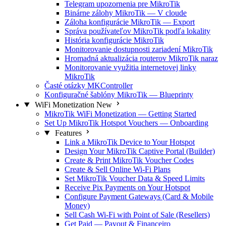
Telegram upozornenia pre MikroTik
Binárne zálohy MikroTik — V cloude
Záloha konfigurácie MikroTik — Export
Správa používateľov MikroTik podľa lokality
História konfigurácie MikroTik
Monitorovanie dostupnosti zariadení MikroTik
Hromadná aktualizácia routerov MikroTik naraz
Monitorovanie využitia internetovej linky
MikroTik
Časté otázky MKController
Konfiguračné šablóny MikroTik — Blueprinty
WiFi Monetization
New
MikroTik WiFi Monetization — Getting Started
Set Up MikroTik Hotspot Vouchers — Onboarding
Features
Link a MikroTik Device to Your Hotspot
Design Your MikroTik Captive Portal (Builder)
Create & Print MikroTik Voucher Codes
Create & Sell Online Wi-Fi Plans
Set MikroTik Voucher Data & Speed Limits
Receive Pix Payments on Your Hotspot
Configure Payment Gateways (Card & Mobile
Money)
Sell Cash Wi-Fi with Point of Sale (Resellers)
Get Paid — Payout & Financeiro