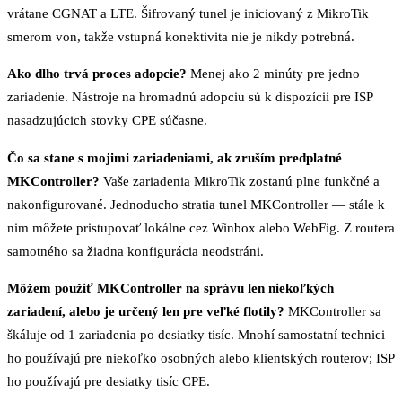
vrátane CGNAT a LTE. Šifrovaný tunel je iniciovaný z MikroTik
smerom von, takže vstupná konektivita nie je nikdy potrebná.
Ako dlho trvá proces adopcie?
Menej ako 2 minúty pre jedno
zariadenie. Nástroje na hromadnú adopciu sú k dispozícii pre ISP
nasadzujúcich stovky CPE súčasne.
Čo sa stane s mojimi zariadeniami, ak zruším predplatné
MKController?
Vaše zariadenia MikroTik zostanú plne funkčné a
nakonfigurované. Jednoducho stratia tunel MKController — stále k
nim môžete pristupovať lokálne cez Winbox alebo WebFig. Z routera
samotného sa žiadna konfigurácia neodstráni.
Môžem použiť MKController na správu len niekoľkých
zariadení, alebo je určený len pre veľké flotily?
MKController sa
škáluje od 1 zariadenia po desiatky tisíc. Mnohí samostatní technici
ho používajú pre niekoľko osobných alebo klientských routerov; ISP
ho používajú pre desiatky tisíc CPE.