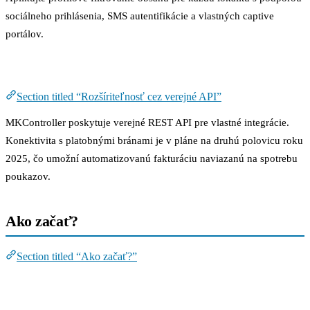
sociálneho prihlásenia, SMS autentifikácie a vlastných captive
portálov.
Rozšíriteľnosť cez verejné API
Section titled “Rozšíriteľnosť cez verejné API”
MKController poskytuje verejné REST API pre vlastné integrácie.
Konektivita s platobnými bránami je v pláne na druhú polovicu roku
2025, čo umožní automatizovanú fakturáciu naviazanú na spotrebu
poukazov.
Ako začať?
Section titled “Ako začať?”
Krok 1: Adoptujte prvé zariadenie MikroTik