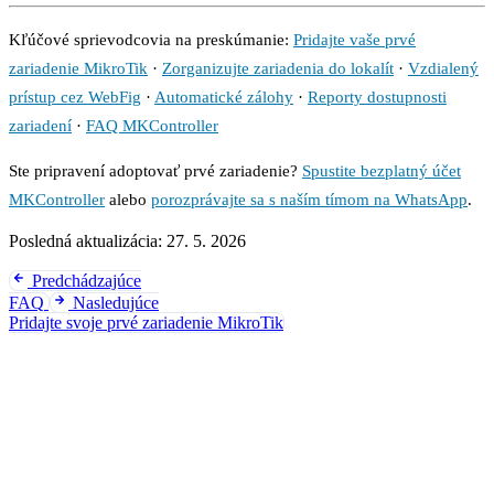
Kľúčové sprievodcovia na preskúmanie:
Pridajte vaše prvé
zariadenie MikroTik
·
Zorganizujte zariadenia do lokalít
·
Vzdialený
prístup cez WebFig
·
Automatické zálohy
·
Reporty dostupnosti
zariadení
·
FAQ MKController
Ste pripravení adoptovať prvé zariadenie?
Spustite bezplatný účet
MKController
alebo
porozprávajte sa s naším tímom na WhatsApp
.
Posledná aktualizácia:
27. 5. 2026
Predchádzajúce
FAQ
Nasledujúce
Pridajte svoje prvé zariadenie MikroTik