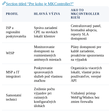
Section titled “Pre koho je MKController?”
AKO TO
PROFIL
HLAVNÁ VÝZVA
MKCONTROLLER
RIEŠI
Centralizovaný panel,
ISP a
Správa zariadení
hromadná adopcia,
regionálni
CPE na stovkách
reporty SLA
poskytovatelia
lokalít klientov
dostupnosti
Monitorovanie
Plány dostupnosti pre
dostupnosti na
každé zariadenie,
WISP
rozmiestnených
proaktívne upozornenia
anténnych miestach
na výpadok
Poskytovanie
Organizácia viacerých
MSP a IT
spravovaných
lokalít, vlastné práva
integrátori
služieb pod vlastnou
používateľov, verejné
značkou
API
Zníženie počtu
výjazdov pri
Vzdialený prístup
Samostatní
rutinných
WebFig/Winbox bez
technici
konfiguračných
zmien firewallu
úlohách