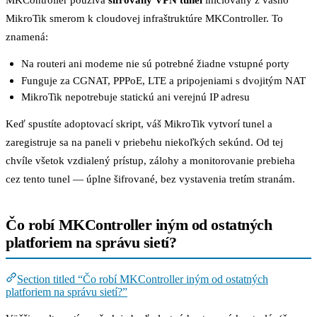
MikroTik smerom k cloudovej infraštruktúre MKController. To
znamená:
Na routeri ani modeme nie sú potrebné žiadne vstupné porty
Funguje za CGNAT, PPPoE, LTE a pripojeniami s dvojitým NAT
MikroTik nepotrebuje statickú ani verejnú IP adresu
Keď spustíte adoptovací skript, váš MikroTik vytvorí tunel a
zaregistruje sa na paneli v priebehu niekoľkých sekúnd. Od tej
chvíle všetok vzdialený prístup, zálohy a monitorovanie prebieha
cez tento tunel — úplne šifrované, bez vystavenia tretím stranám.
Čo robí MKController iným od ostatných
platforiem na správu sietí?
Section titled “Čo robí MKController iným od ostatných
platforiem na správu sietí?”