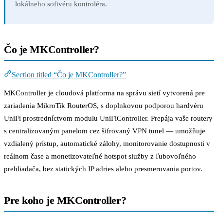
lokálneho softvéru kontroléra.
Čo je MKController?
Section titled “Čo je MKController?”
MKController je cloudová platforma na správu sietí vytvorená pre
zariadenia MikroTik RouterOS, s doplnkovou podporou hardvéru
UniFi prostredníctvom modulu UniFiController. Prepája vaše routery
s centralizovaným panelom cez šifrovaný VPN tunel — umožňuje
vzdialený prístup, automatické zálohy, monitorovanie dostupnosti v
reálnom čase a monetizovateľné hotspot služby z ľubovoľného
prehliadača, bez statických IP adries alebo presmerovania portov.
Pre koho je MKController?