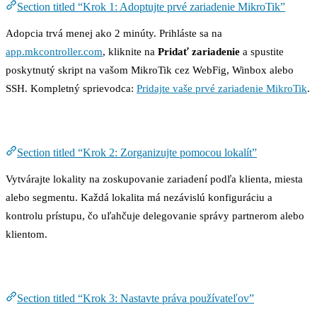
Section titled “Krok 1: Adoptujte prvé zariadenie MikroTik”
Adopcia trvá menej ako 2 minúty. Prihláste sa na
app.mkcontroller.com
, kliknite na
Pridať zariadenie
a spustite
poskytnutý skript na vašom MikroTik cez WebFig, Winbox alebo
SSH. Kompletný sprievodca:
Pridajte vaše prvé zariadenie MikroTik
.
Krok 2: Zorganizujte pomocou lokalít
Section titled “Krok 2: Zorganizujte pomocou lokalít”
Vytvárajte lokality na zoskupovanie zariadení podľa klienta, miesta
alebo segmentu. Každá lokalita má nezávislú konfiguráciu a
kontrolu prístupu, čo uľahčuje delegovanie správy partnerom alebo
klientom.
Krok 3: Nastavte práva používateľov
Section titled “Krok 3: Nastavte práva používateľov”