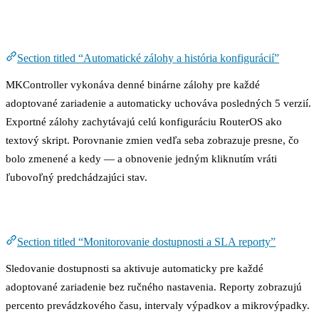
Automatické zálohy a história konfigurácií
Section titled “Automatické zálohy a história konfigurácií”
MKController vykonáva denné binárne zálohy pre každé
adoptované zariadenie a automaticky uchováva posledných 5 verzií.
Exportné zálohy zachytávajú celú konfiguráciu RouterOS ako
textový skript. Porovnanie zmien vedľa seba zobrazuje presne, čo
bolo zmenené a kedy — a obnovenie jedným kliknutím vráti
ľubovoľný predchádzajúci stav.
Monitorovanie dostupnosti a SLA reporty
Section titled “Monitorovanie dostupnosti a SLA reporty”
Sledovanie dostupnosti sa aktivuje automaticky pre každé
adoptované zariadenie bez ručného nastavenia. Reporty zobrazujú
percento prevádzkového času, intervaly výpadkov a mikrovýpadky.