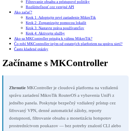
Filtrovanie obsahu a prístupové politiky
Rozšíriteľnosť cez verejné API
Ako začať?
Krok 1: Adoptujte prvé zariadenie MikroTik
Krok 2: Zorganizujte pomocou lokalít
Krok 3: Nastavte práva používateľov
Krok 4: Aktivujte služby
Ako sa MKController pripája k vášmu MikroTik?
Čo robí MKController iným od ostatných platforiem na správu sietí?
Často kladené otázky
Začíname s MKController
Zhrnutie
MKController je cloudová platforma na vzdialenú
správu zariadení MikroTik RouterOS a vybavenia UniFi z
jedného panela. Poskytuje bezpečný vzdialený prístup cez
šifrovaný VPN, denné automatické zálohy, reporty
dostupnosti, filtrovanie obsahu a monetizáciu hotspotov
prostredníctvom poukazov — bez potreby znalostí CLI alebo