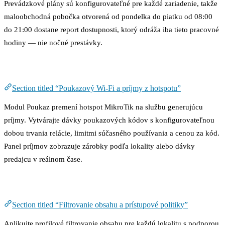
Prevádzkové plány sú konfigurovateľné pre každé zariadenie, takže
maloobchodná pobočka otvorená od pondelka do piatku od 08:00
do 21:00 dostane report dostupnosti, ktorý odráža iba tieto pracovné
hodiny — nie nočné prestávky.
Poukazový Wi-Fi a príjmy z hotspotu
Section titled “Poukazový Wi-Fi a príjmy z hotspotu”
Modul Poukaz premení hotspot MikroTik na službu generujúcu
príjmy. Vytvárajte dávky poukazových kódov s konfigurovateľnou
dobou trvania relácie, limitmi súčasného používania a cenou za kód.
Panel príjmov zobrazuje zárobky podľa lokality alebo dávky
predajcu v reálnom čase.
Filtrovanie obsahu a prístupové politiky
Section titled “Filtrovanie obsahu a prístupové politiky”
Aplikujte profilové filtrovanie obsahu pre každú lokalitu s podporou