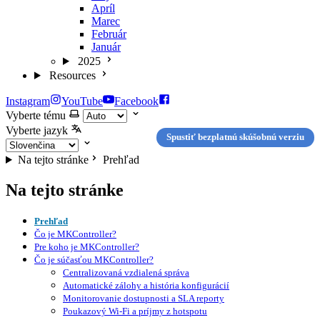
Apríl
Marec
Február
Január
2025
Resources
Instagram
YouTube
Facebook
Vyberte tému
Vyberte jazyk
Spustiť bezplatnú skúšobnú verziu
Na tejto stránke
Prehľad
Na tejto stránke
Prehľad
Čo je MKController?
Pre koho je MKController?
Čo je súčasťou MKController?
Centralizovaná vzdialená správa
Automatické zálohy a história konfigurácií
Monitorovanie dostupnosti a SLA reporty
Poukazový Wi-Fi a príjmy z hotspotu