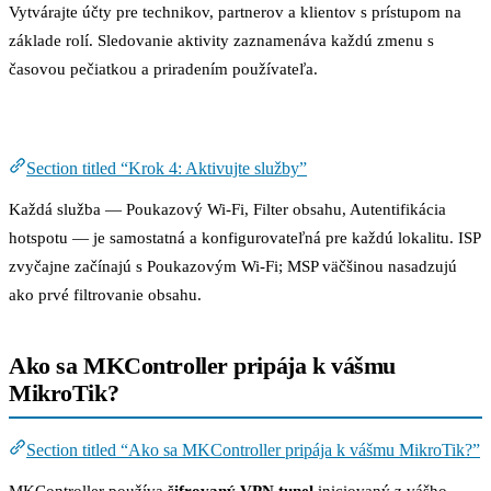
Vytvárajte účty pre technikov, partnerov a klientov s prístupom na
základe rolí. Sledovanie aktivity zaznamenáva každú zmenu s
časovou pečiatkou a priradením používateľa.
Krok 4: Aktivujte služby
Section titled “Krok 4: Aktivujte služby”
Každá služba — Poukazový Wi-Fi, Filter obsahu, Autentifikácia
hotspotu — je samostatná a konfigurovateľná pre každú lokalitu. ISP
zvyčajne začínajú s Poukazovým Wi-Fi; MSP väčšinou nasadzujú
ako prvé filtrovanie obsahu.
Ako sa MKController pripája k vášmu
MikroTik?
Section titled “Ako sa MKController pripája k vášmu MikroTik?”
MKController používa
šifrovaný VPN tunel
iniciovaný z vášho