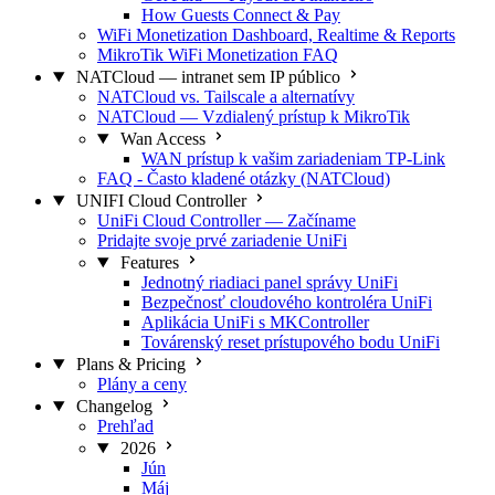
How Guests Connect & Pay
WiFi Monetization Dashboard, Realtime & Reports
MikroTik WiFi Monetization FAQ
NATCloud — intranet sem IP público
NATCloud vs. Tailscale a alternatívy
NATCloud — Vzdialený prístup k MikroTik
Wan Access
WAN prístup k vašim zariadeniam TP-Link
FAQ - Často kladené otázky (NATCloud)
UNIFI Cloud Controller
UniFi Cloud Controller — Začíname
Pridajte svoje prvé zariadenie UniFi
Features
Jednotný riadiaci panel správy UniFi
Bezpečnosť cloudového kontroléra UniFi
Aplikácia UniFi s MKController
Továrenský reset prístupového bodu UniFi
Plans & Pricing
Plány a ceny
Changelog
Prehľad
2026
Jún
Máj