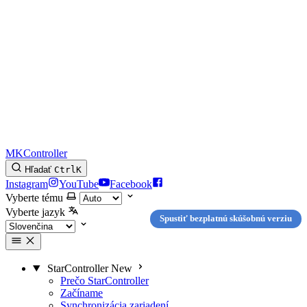
MKController
Hľadať
Ctrl
K
Instagram
YouTube
Facebook
Vyberte tému
Vyberte jazyk
Spustiť bezplatnú skúšobnú verziu
StarController
New
Prečo StarController
Začíname
Synchronizácia zariadení