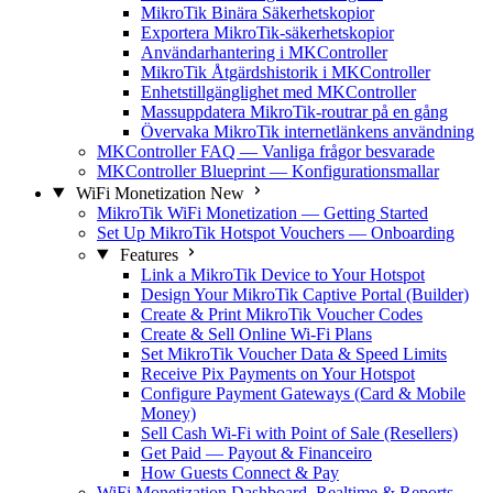
MikroTik Binära Säkerhetskopior
Exportera MikroTik-säkerhetskopior
Användarhantering i MKController
MikroTik Åtgärdshistorik i MKController
Enhetstillgänglighet med MKController
Massuppdatera MikroTik-routrar på en gång
Övervaka MikroTik internetlänkens användning
MKController FAQ — Vanliga frågor besvarade
MKController Blueprint — Konfigurationsmallar
WiFi Monetization
New
MikroTik WiFi Monetization — Getting Started
Set Up MikroTik Hotspot Vouchers — Onboarding
Features
Link a MikroTik Device to Your Hotspot
Design Your MikroTik Captive Portal (Builder)
Create & Print MikroTik Voucher Codes
Create & Sell Online Wi-Fi Plans
Set MikroTik Voucher Data & Speed Limits
Receive Pix Payments on Your Hotspot
Configure Payment Gateways (Card & Mobile
Money)
Sell Cash Wi-Fi with Point of Sale (Resellers)
Get Paid — Payout & Financeiro
How Guests Connect & Pay
WiFi Monetization Dashboard, Realtime & Reports