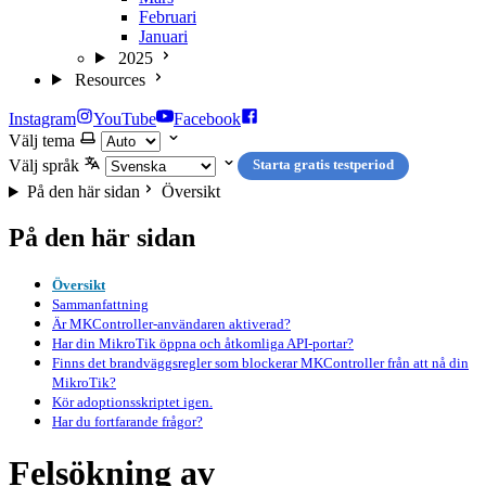
Februari
Januari
2025
Resources
Instagram
YouTube
Facebook
Välj tema
Välj språk
Starta gratis testperiod
På den här sidan
Översikt
På den här sidan
Översikt
Sammanfattning
Är MKController-användaren aktiverad?
Har din MikroTik öppna och åtkomliga API-portar?
Finns det brandväggsregler som blockerar MKController från att nå din
MikroTik?
Kör adoptionsskriptet igen.
Har du fortfarande frågor?
Felsökning av