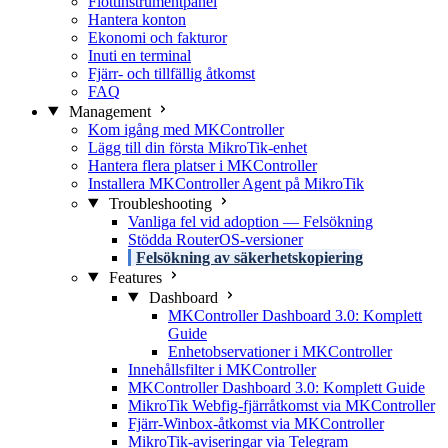
Flottinstrumentpanel
Hantera konton
Ekonomi och fakturor
Inuti en terminal
Fjärr- och tillfällig åtkomst
FAQ
Management
Kom igång med MKController
Lägg till din första MikroTik-enhet
Hantera flera platser i MKController
Installera MKController Agent på MikroTik
Troubleshooting
Vanliga fel vid adoption — Felsökning
Stödda RouterOS-versioner
Felsökning av säkerhetskopiering
Features
Dashboard
MKController Dashboard 3.0: Komplett
Guide
Enhetobservationer i MKController
Innehållsfilter i MKController
MKController Dashboard 3.0: Komplett Guide
MikroTik Webfig-fjärråtkomst via MKController
Fjärr-Winbox-åtkomst via MKController
MikroTik-aviseringar via Telegram