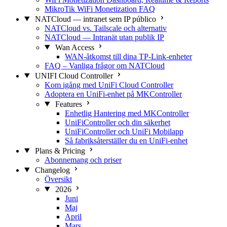
MikroTik WiFi Monetization FAQ
NATCloud — intranet sem IP público
NATCloud vs. Tailscale och alternativ
NATCloud — Intranät utan publik IP
Wan Access
WAN-åtkomst till dina TP-Link-enheter
FAQ – Vanliga frågor om NATCloud
UNIFI Cloud Controller
Kom igång med UniFi Cloud Controller
Adoptera en UniFi-enhet på MKController
Features
Enhetlig Hantering med MKController
UniFiController och din säkerhet
UniFiController och UniFi Mobilapp
Så fabriksåterställer du en UniFi-enhet
Plans & Pricing
Abonnemang och priser
Changelog
Översikt
2026
Juni
Maj
April
Mars