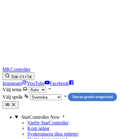
MKController
Sök
Ctrl
K
Instagram
YouTube
Facebook
Välj tema
Välj språk
Starta gratis testperiod
StarController
New
Varför StarController
Kom igång
Synkronisera dina enheter