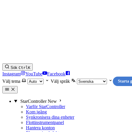
Sök
Ctrl
K
Instagram
YouTube
Facebook
Välj tema
Välj språk
Starta g
StarController
New
Varför StarController
Kom igång
Synkronisera dina enheter
Flottinstrumentpanel
Hantera konton