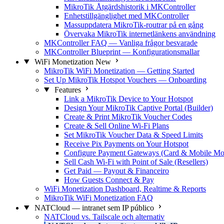
MikroTik Åtgärdshistorik i MKController
Enhetstillgänglighet med MKController
Massuppdatera MikroTik-routrar på en gång
Övervaka MikroTik internetlänkens användning
MKController FAQ — Vanliga frågor besvarade
MKController Blueprint — Konfigurationsmallar
WiFi Monetization
New
MikroTik WiFi Monetization — Getting Started
Set Up MikroTik Hotspot Vouchers — Onboarding
Features
Link a MikroTik Device to Your Hotspot
Design Your MikroTik Captive Portal (Builder)
Create & Print MikroTik Voucher Codes
Create & Sell Online Wi-Fi Plans
Set MikroTik Voucher Data & Speed Limits
Receive Pix Payments on Your Hotspot
Configure Payment Gateways (Card & Mobile Mo
Sell Cash Wi-Fi with Point of Sale (Resellers)
Get Paid — Payout & Financeiro
How Guests Connect & Pay
WiFi Monetization Dashboard, Realtime & Reports
MikroTik WiFi Monetization FAQ
NATCloud — intranet sem IP público
NATCloud vs. Tailscale och alternativ