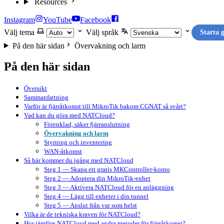
Resources
Instagram
YouTube
Facebook
Välj tema
Välj språk
Starta g
På den här sidan
Övervakning och larm
På den här sidan
Översikt
Sammanfattning
Varför är fjärråtkomst till MikroTik bakom CGNAT så svårt?
Vad kan du göra med NATCloud?
Förenklad, säker fjärranslutning
Övervakning och larm
Styrning och inventering
WAN-åtkomst
Så här kommer du igång med NATCloud
Steg 1 — Skapa ett gratis MKController-konto
Steg 2 — Adoptera din MikroTik-enhet
Steg 3 — Aktivera NATCloud för en anläggning
Steg 4 — Lägg till enheter i din tunnel
Steg 5 — Anslut från var som helst
Vilka är de tekniska kraven för NATCloud?
Hur jämförs NATCloud med andra metoder för fjärråtkomst?