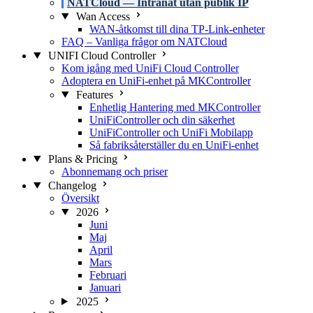
NATCloud — Intranät utan publik IP
Wan Access
WAN-åtkomst till dina TP-Link-enheter
FAQ – Vanliga frågor om NATCloud
UNIFI Cloud Controller
Kom igång med UniFi Cloud Controller
Adoptera en UniFi-enhet på MKController
Features
Enhetlig Hantering med MKController
UniFiController och din säkerhet
UniFiController och UniFi Mobilapp
Så fabriksåterställer du en UniFi-enhet
Plans & Pricing
Abonnemang och priser
Changelog
Översikt
2026
Juni
Maj
April
Mars
Februari
Januari
2025