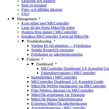
Ekonomi och fakturor
Inuti en terminal
Fjärr- och tillfällig åtkomst
FAQ
Management
Kom igång med MKController
Lägg till din första MikroTik-enhet
Hantera flera platser i MKController
Installera MKController Agent på MikroTik
Troubleshooting
Vanliga fel vid adoption — Felsökning
Stödda RouterOS-versioner
Felsökning av säkerhetskopiering
Features
Dashboard
MKController Dashboard 3.0: Komplett Gu
Enhetobservationer i MKController
Innehållsfilter i MKController
MKController Dashboard 3.0: Komplett Guide
MikroTik Webfig-fjärråtkomst via MKController
Fjärr-Winbox-åtkomst via MKController
MikroTik-aviseringar via Telegram
MikroTik Binära Säkerhetskopior
Exportera MikroTik-säkerhetskopior
Användarhantering i MKController