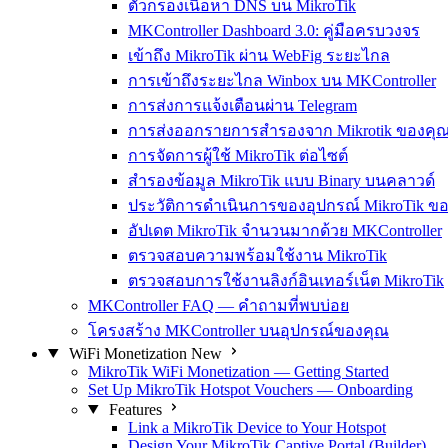
ตัวกรองเนื้อหา DNS บน MikroTik
MKController Dashboard 3.0: คู่มือครบวงจร
เข้าถึง MikroTik ผ่าน WebFig ระยะไกล
การเข้าถึงระยะไกล Winbox บน MKController
การส่งการแจ้งเตือนผ่าน Telegram
การส่งออกรายการสำรองจาก Mikrotik ของคุ
การจัดการผู้ใช้ MikroTik ต่อไซต์
สำรองข้อมูล MikroTik แบบ Binary บนคลาวด์
ประวัติการดำเนินการของอุปกรณ์ MikroTik ข
อัปเดต MikroTik จำนวนมากด้วย MKController
ตรวจสอบความพร้อมใช้งาน MikroTik
ตรวจสอบการใช้งานลิงก์อินเทอร์เน็ต MikroTik
MKController FAQ — คำถามที่พบบ่อย
โครงสร้าง MKController บนอุปกรณ์ของคุณ
WiFi Monetization
New
MikroTik WiFi Monetization — Getting Started
Set Up MikroTik Hotspot Vouchers — Onboarding
Features
Link a MikroTik Device to Your Hotspot
Design Your MikroTik Captive Portal (Builder)