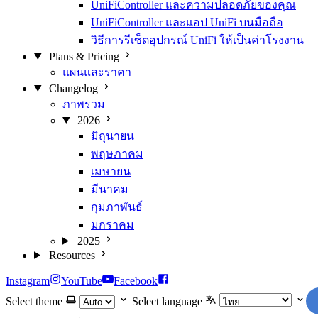
UniFiController และความปลอดภัยของคุณ
UniFiController และแอป UniFi บนมือถือ
วิธีการรีเซ็ตอุปกรณ์ UniFi ให้เป็นค่าโรงงาน
Plans & Pricing
แผนและราคา
Changelog
ภาพรวม
2026
มิถุนายน
พฤษภาคม
เมษายน
มีนาคม
กุมภาพันธ์
มกราคม
2025
Resources
Instagram
YouTube
Facebook
Select theme
Select language