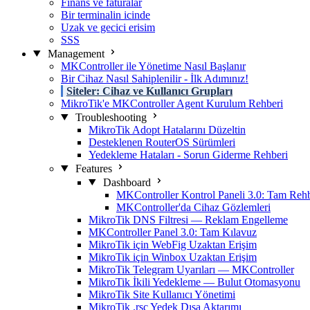
Finans ve faturalar
Bir terminalin icinde
Uzak ve gecici erisim
SSS
Management
MKController ile Yönetime Nasıl Başlanır
Bir Cihaz Nasıl Sahiplenilir - İlk Adımınız!
Siteler: Cihaz ve Kullanıcı Grupları
MikroTik'e MKController Agent Kurulum Rehberi
Troubleshooting
MikroTik Adopt Hatalarını Düzeltin
Desteklenen RouterOS Sürümleri
Yedekleme Hataları - Sorun Giderme Rehberi
Features
Dashboard
MKController Kontrol Paneli 3.0: Tam Reh
MKController'da Cihaz Gözlemleri
MikroTik DNS Filtresi — Reklam Engelleme
MKController Panel 3.0: Tam Kılavuz
MikroTik için WebFig Uzaktan Erişim
MikroTik için Winbox Uzaktan Erişim
MikroTik Telegram Uyarıları — MKController
MikroTik İkili Yedekleme — Bulut Otomasyonu
MikroTik Site Kullanıcı Yönetimi
MikroTik .rsc Yedek Dışa Aktarımı