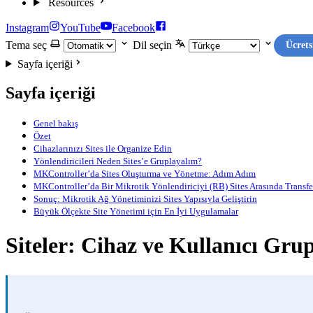
Resources
Instagram
YouTube
Facebook
Tema seç
Dil seçin
Ücrets
Sayfa içeriği
Sayfa içeriği
Genel bakış
Özet
Cihazlarınızı Sites ile Organize Edin
Yönlendiricileri Neden Sites’e Gruplayalım?
MKController’da Sites Oluşturma ve Yönetme: Adım Adım
MKController’da Bir Mikrotik Yönlendiriciyi (RB) Sites Arasında Transf
Sonuç: Mikrotik Ağ Yönetiminizi Sites Yapısıyla Geliştirin
Büyük Ölçekte Site Yönetimi için En İyi Uygulamalar
Siteler: Cihaz ve Kullanıcı Grup