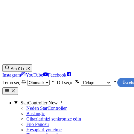
Ara
Ctrl
K
Instagram
YouTube
Facebook
Tema seç
Dil seçin
Ücrets
StarController
New
Neden StarController
Baslangic
Cihazlarinizi senkronize edin
Filo Panosu
Hesaplari yonetme