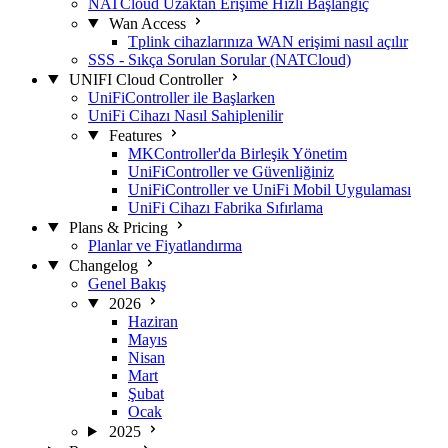
NATCloud Uzaktan Erişime Hızlı Başlangıç
Wan Access
Tplink cihazlarınıza WAN erişimi nasıl açılır
SSS - Sıkça Sorulan Sorular (NATCloud)
UNIFI Cloud Controller
UniFiController ile Başlarken
UniFi Cihazı Nasıl Sahiplenilir
Features
MKController'da Birleşik Yönetim
UniFiController ve Güvenliğiniz
UniFiController ve UniFi Mobil Uygulaması
UniFi Cihazı Fabrika Sıfırlama
Plans & Pricing
Planlar ve Fiyatlandırma
Changelog
Genel Bakış
2026
Haziran
Mayıs
Nisan
Mart
Şubat
Ocak
2025