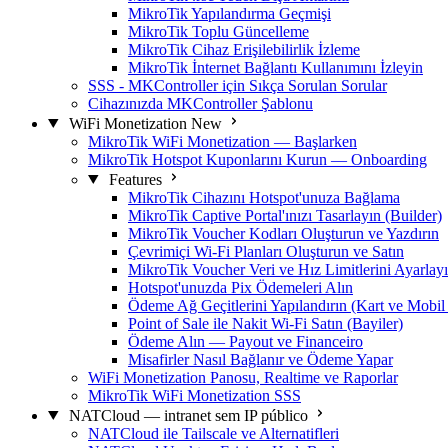
MikroTik Yapılandırma Geçmişi
MikroTik Toplu Güncelleme
MikroTik Cihaz Erişilebilirlik İzleme
MikroTik İnternet Bağlantı Kullanımını İzleyin
SSS - MKController için Sıkça Sorulan Sorular
Cihazınızda MKController Şablonu
WiFi Monetization
New
MikroTik WiFi Monetization — Başlarken
MikroTik Hotspot Kuponlarını Kurun — Onboarding
Features
MikroTik Cihazını Hotspot'unuza Bağlama
MikroTik Captive Portal'ınızı Tasarlayın (Builder)
MikroTik Voucher Kodları Oluşturun ve Yazdırın
Çevrimiçi Wi-Fi Planları Oluşturun ve Satın
MikroTik Voucher Veri ve Hız Limitlerini Ayarlay
Hotspot'unuzda Pix Ödemeleri Alın
Ödeme Ağ Geçitlerini Yapılandırın (Kart ve Mobil
Point of Sale ile Nakit Wi-Fi Satın (Bayiler)
Ödeme Alın — Payout ve Financeiro
Misafirler Nasıl Bağlanır ve Ödeme Yapar
WiFi Monetization Panosu, Realtime ve Raporlar
MikroTik WiFi Monetization SSS
NATCloud — intranet sem IP público
NATCloud ile Tailscale ve Alternatifleri