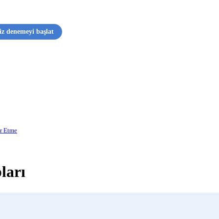
iz denemeyi başlat
er Etme
ları