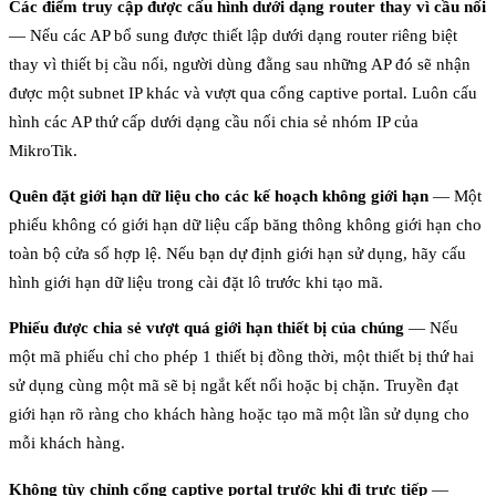
Các điểm truy cập được cấu hình dưới dạng router thay vì cầu nối
— Nếu các AP bổ sung được thiết lập dưới dạng router riêng biệt
thay vì thiết bị cầu nối, người dùng đằng sau những AP đó sẽ nhận
được một subnet IP khác và vượt qua cổng captive portal. Luôn cấu
hình các AP thứ cấp dưới dạng cầu nối chia sẻ nhóm IP của
MikroTik.
Quên đặt giới hạn dữ liệu cho các kế hoạch không giới hạn
— Một
phiếu không có giới hạn dữ liệu cấp băng thông không giới hạn cho
toàn bộ cửa sổ hợp lệ. Nếu bạn dự định giới hạn sử dụng, hãy cấu
hình giới hạn dữ liệu trong cài đặt lô trước khi tạo mã.
Phiếu được chia sẻ vượt quá giới hạn thiết bị của chúng
— Nếu
một mã phiếu chỉ cho phép 1 thiết bị đồng thời, một thiết bị thứ hai
sử dụng cùng một mã sẽ bị ngắt kết nối hoặc bị chặn. Truyền đạt
giới hạn rõ ràng cho khách hàng hoặc tạo mã một lần sử dụng cho
mỗi khách hàng.
Không tùy chỉnh cổng captive portal trước khi đi trực tiếp
—