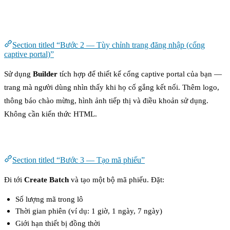
Bước 2 — Tùy chỉnh trang đăng nhập (cổng captive
portal)
Section titled “Bước 2 — Tùy chỉnh trang đăng nhập (cổng
captive portal)”
Sử dụng
Builder
tích hợp để thiết kế cổng captive portal của bạn —
trang mà người dùng nhìn thấy khi họ cố gắng kết nối. Thêm logo,
thông báo chào mừng, hình ảnh tiếp thị và điều khoản sử dụng.
Không cần kiến thức HTML.
Bước 3 — Tạo mã phiếu
Section titled “Bước 3 — Tạo mã phiếu”
Đi tới
Create Batch
và tạo một bộ mã phiếu. Đặt:
Số lượng mã trong lô
Thời gian phiên (ví dụ: 1 giờ, 1 ngày, 7 ngày)
Giới hạn thiết bị đồng thời