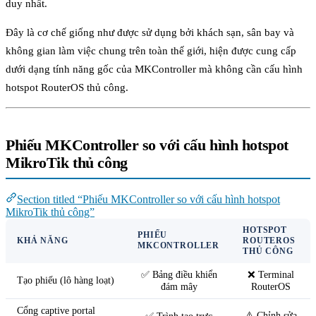
duy nhất.
Đây là cơ chế giống như được sử dụng bởi khách sạn, sân bay và
không gian làm việc chung trên toàn thế giới, hiện được cung cấp
dưới dạng tính năng gốc của MKController mà không cần cấu hình
hotspot RouterOS thủ công.
Phiếu MKController so với cấu hình hotspot
MikroTik thủ công
Section titled “Phiếu MKController so với cấu hình hotspot
MikroTik thủ công”
HOTSPOT
PHIẾU
KHẢ NĂNG
ROUTEROS
MKCONTROLLER
THỦ CÔNG
✅ Bảng điều khiển
❌ Terminal
Tạo phiếu (lô hàng loạt)
đám mây
RouterOS
Cổng captive portal
⚠️ Chỉnh sửa
✅ Trình tạo trực