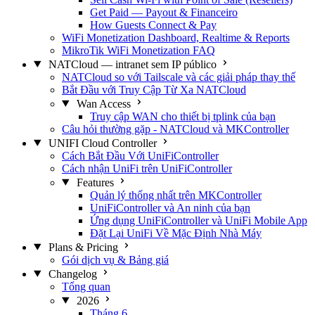
Get Paid — Payout & Financeiro
How Guests Connect & Pay
WiFi Monetization Dashboard, Realtime & Reports
MikroTik WiFi Monetization FAQ
NATCloud — intranet sem IP público
NATCloud so với Tailscale và các giải pháp thay thế
Bắt Đầu với Truy Cập Từ Xa NATCloud
Wan Access
Truy cập WAN cho thiết bị tplink của bạn
Câu hỏi thường gặp - NATCloud và MKController
UNIFI Cloud Controller
Cách Bắt Đầu Với UniFiController
Cách nhận UniFi trên UniFiController
Features
Quản lý thống nhất trên MKController
UniFiController và An ninh của bạn
Ứng dụng UniFiController và UniFi Mobile App
Đặt Lại UniFi Về Mặc Định Nhà Máy
Plans & Pricing
Gói dịch vụ & Bảng giá
Changelog
Tổng quan
2026
Tháng 6