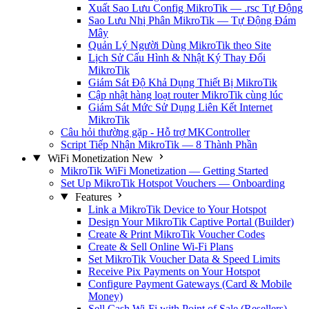
Xuất Sao Lưu Config MikroTik — .rsc Tự Động
Sao Lưu Nhị Phân MikroTik — Tự Động Đám
Mây
Quản Lý Người Dùng MikroTik theo Site
Lịch Sử Cấu Hình & Nhật Ký Thay Đổi
MikroTik
Giám Sát Độ Khả Dụng Thiết Bị MikroTik
Cập nhật hàng loạt router MikroTik cùng lúc
Giám Sát Mức Sử Dụng Liên Kết Internet
MikroTik
Câu hỏi thường gặp - Hỗ trợ MKController
Script Tiếp Nhận MikroTik — 8 Thành Phần
WiFi Monetization
New
MikroTik WiFi Monetization — Getting Started
Set Up MikroTik Hotspot Vouchers — Onboarding
Features
Link a MikroTik Device to Your Hotspot
Design Your MikroTik Captive Portal (Builder)
Create & Print MikroTik Voucher Codes
Create & Sell Online Wi-Fi Plans
Set MikroTik Voucher Data & Speed Limits
Receive Pix Payments on Your Hotspot
Configure Payment Gateways (Card & Mobile
Money)
Sell Cash Wi-Fi with Point of Sale (Resellers)