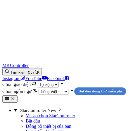
MKController
Tìm kiếm
Ctrl
K
Instagram
YouTube
Facebook
Chọn giao diện
Chọn ngôn ngữ
Bắt đầu dùng thử miễn phí
StarController
New
Vì sao chọn StarController
Bắt đầu
Đồng bộ thiết bị của bạn