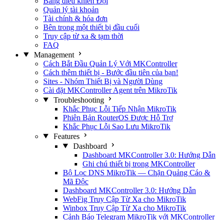
Bảng điều khiển Đội
Quản lý tài khoản
Tài chính & hóa đơn
Bên trong một thiết bị đầu cuối
Truy cập từ xa & tạm thời
FAQ
Management
Cách Bắt Đầu Quản Lý Với MKController
Cách thêm thiết bị - Bước đầu tiên của bạn!
Sites - Nhóm Thiết Bị và Người Dùng
Cài đặt MKController Agent trên MikroTik
Troubleshooting
Khắc Phục Lỗi Tiếp Nhận MikroTik
Phiên Bản RouterOS Được Hỗ Trợ
Khắc Phục Lỗi Sao Lưu MikroTik
Features
Dashboard
Dashboard MKController 3.0: Hướng Dẫn
Ghi chú thiết bị trong MKController
Bộ Lọc DNS MikroTik — Chặn Quảng Cáo &
Mã Độc
Dashboard MKController 3.0: Hướng Dẫn
WebFig Truy Cập Từ Xa cho MikroTik
Winbox Truy Cập Từ Xa cho MikroTik
Cảnh Báo Telegram MikroTik với MKController