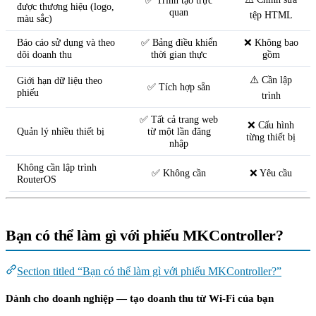
được thương hiệu (logo,
quan
tệp HTML
màu sắc)
Báo cáo sử dụng và theo
✅ Bảng điều khiển
❌ Không bao
dõi doanh thu
thời gian thực
gồm
⚠️ Cần lập
Giới hạn dữ liệu theo
✅ Tích hợp sẵn
phiếu
trình
✅ Tất cả trang web
❌ Cấu hình
Quản lý nhiều thiết bị
từ một lần đăng
từng thiết bị
nhập
Không cần lập trình
✅ Không cần
❌ Yêu cầu
RouterOS
Bạn có thể làm gì với phiếu MKController?
Section titled “Bạn có thể làm gì với phiếu MKController?”
Dành cho doanh nghiệp — tạo doanh thu từ Wi-Fi của bạn