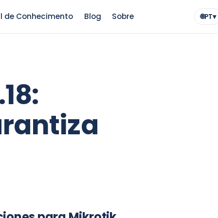
l de Conhecimento
Blog
Sobre
🌐
PT
▾
Idio
.18:
rantiza
ciones para Mikrotik