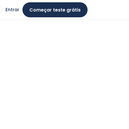
Começar teste grátis
Entrar
ma