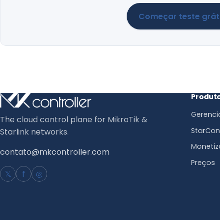
Começar teste grát
Produt
Gerenci
The cloud control plane for MikroTik &
StarCont
Starlink networks.
Monetiz
contato@mkcontroller.com
Preços
𝕏
f
◎