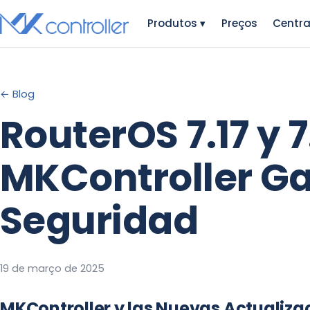
Skip
Produtos
▾
Preços
Centra
to
content
← Blog
RouterOS 7.17 y 7
MKController Ga
Seguridad
19 de março de 2025
MKController y las Nuevas Actualiza