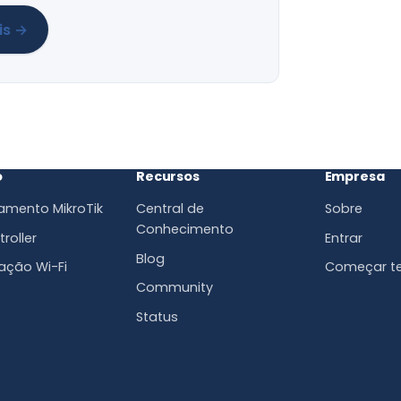
is →
o
Recursos
Empresa
amento MikroTik
Central de
Sobre
Conhecimento
roller
Entrar
Blog
ação Wi-Fi
Começar te
Community
Status