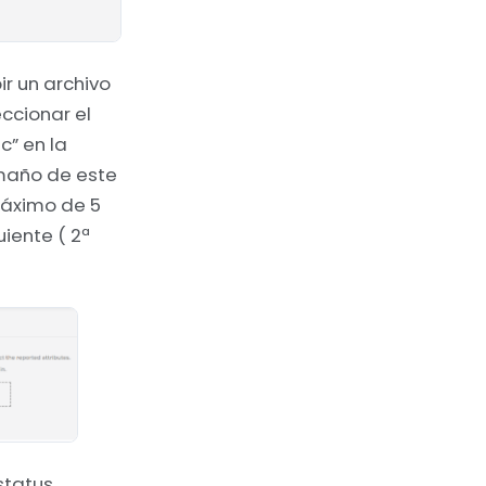
ir un archivo
eccionar el
c” en la
amaño de este
máximo de 5
uiente ( 2ª
status