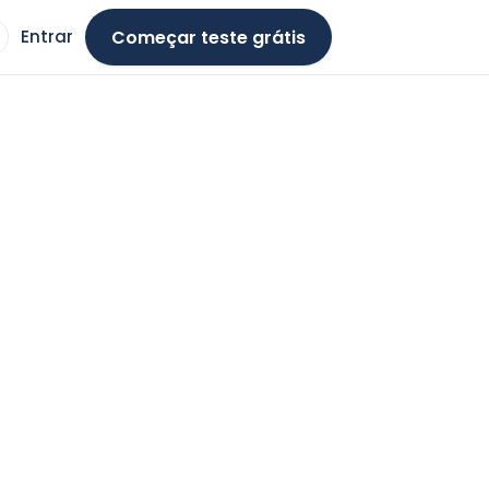
Começar teste grátis
Entrar
ma