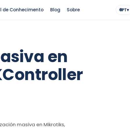
l de Conhecimento
Blog
Sobre
🌐
PT
▾
Idio
asiva en
KController
ización masiva en Mikrotiks,