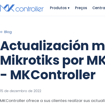
Skip
Produtos
▾
Preços
Centra
to
content
← Blog
Actualización m
Mikrotiks por M
- MKController
15 de dezembro de 2022
MKController ofrece a sus clientes realizar sus actual