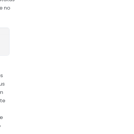
e no
s
us
em
te
ue
o