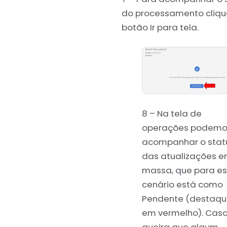
do processamento cliqu
botão Ir para tela.
8 – Na tela de
operações podemo
acompanhar o stat
das atualizações 
massa, que para es
cenário está como
Pendente (destaq
em vermelho). Cas
queira que algum