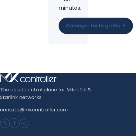
minutos.
Começar teste grátis →
The cloud control plane for MikroTik &
Starlink networks.
contato@mkcontroller.com
𝕏
f
◎