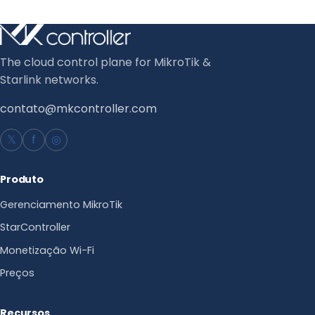
The cloud control plane for MikroTik &
Starlink networks.
contato@mkcontroller.com
𝕏
f
◎
Produto
Gerenciamento MikroTik
StarController
Monetização Wi-Fi
Preços
Recursos