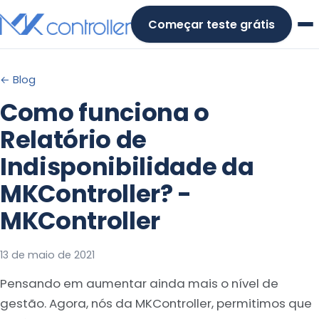
Skip
Começar teste grátis
to
content
← Blog
Como funciona o
Relatório de
Indisponibilidade da
MKController? -
MKController
13 de maio de 2021
Pensando em aumentar ainda mais o nível de
gestão. Agora, nós da MKController, permitimos que