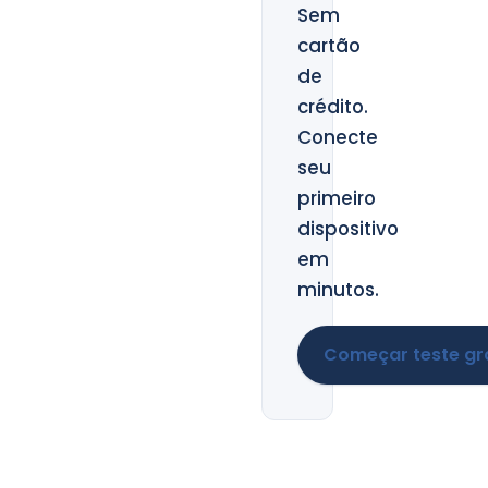
Sem
cartão
de
crédito.
Conecte
seu
primeiro
dispositivo
em
minutos.
Começar teste gr