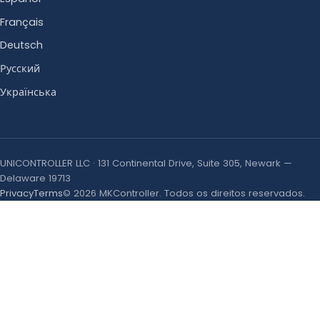
Français
Deutsch
Русский
Українська
UNICONTROLLER LLC · 131 Continental Drive, Suite 305, Newark —
Delaware 19713
Privacy
Terms
© 2026 MKController. Todos os direitos reservados.