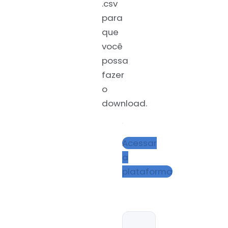
.csv
para
que
você
possa
fazer
o
download.
Acessar
a
plataforma