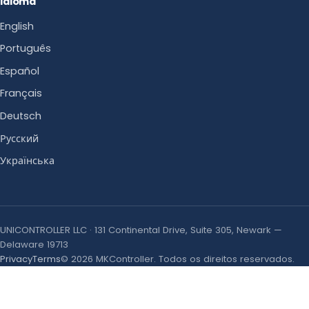
Idioma
English
Português
Español
Français
Deutsch
Русский
Українська
UNICONTROLLER LLC · 131 Continental Drive, Suite 305, Newark —
Delaware 19713
Privacy
Terms
© 2026 MKController. Todos os direitos reservados.