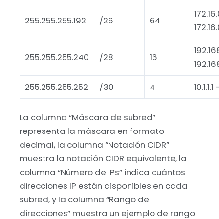
172.16.
255.255.255.192
/26
64
172.16
192.168
255.255.255.240
/28
16
192.168
255.255.255.252
/30
4
10.1.1.1 
La columna “Máscara de subred”
representa la máscara en formato
decimal, la columna “Notación CIDR”
muestra la notación CIDR equivalente, la
columna “Número de IPs” indica cuántos
direcciones IP están disponibles en cada
subred, y la columna “Rango de
direcciones” muestra un ejemplo de rango