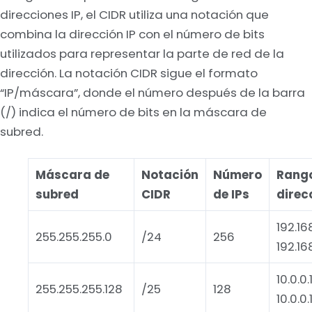
direcciones IP, el CIDR utiliza una notación que
combina la dirección IP con el número de bits
utilizados para representar la parte de red de la
dirección. La notación CIDR sigue el formato
“IP/máscara”, donde el número después de la barra
(/) indica el número de bits en la máscara de
subred.
Máscara de
Notación
Número
Rang
subred
CIDR
de IPs
direc
192.168
255.255.255.0
/24
256
192.16
10.0.0.
255.255.255.128
/25
128
10.0.0.