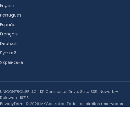
English
Português
Español
Français
Deutsch
Русский
Українська
UNICONTROLLER LLC · 131 Continental Drive, Suite 305, Newark —
Delaware 19713
Privacy
Terms
© 2026 MKController. Todos os direitos reservados.