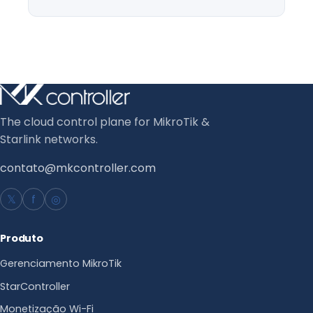
The cloud control plane for MikroTik &
Starlink networks.
contato@mkcontroller.com
𝕏
f
◎
Produto
Gerenciamento MikroTik
StarController
Monetização Wi-Fi