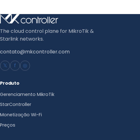
The cloud control plane for MikroTik &
Starlink networks.
contato@mkcontroller.com
𝕏
f
◎
Produto
Gerenciamento MikroTik
StarController
Monetização Wi-Fi
Preços