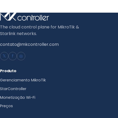
The cloud control plane for MikroTik &
Starlink networks.
contato@mkcontroller.com
𝕏
f
◎
Produto
Gerenciamento MikroTik
StarController
Monetização Wi-Fi
Preços