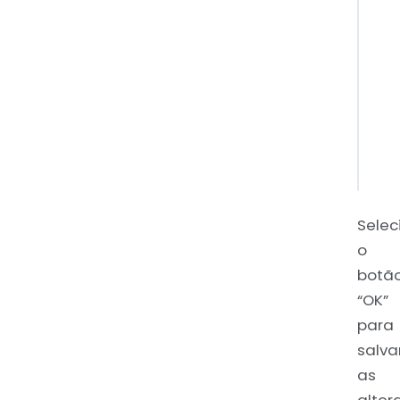
Selec
o
botã
“OK”
para
salva
as
alter