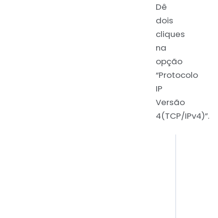
Dê
dois
cliques
na
opção
“Protocolo
IP
Versão
4(TCP/IPv4)”.