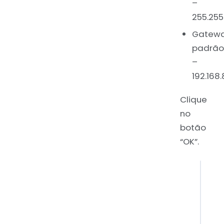
–
255.255
Gatew
padrão
–
192.168.
Clique
no
botão
“OK”.