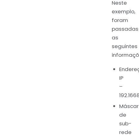
Neste
exemplo,
foram
passadas
as
seguintes
informaçõ
Endere
IP
–
192.1668
Máscar
de
sub-
rede