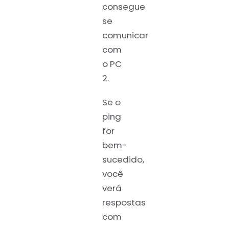
consegue
se
comunicar
com
o PC
2.
Se o
ping
for
bem-
sucedido,
você
verá
respostas
com