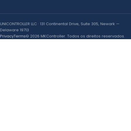
UNICONTROLLER LLC · 131 Continental Drive, Suite 305, Newark —
Delaware 19713
Privacy
Terms
© 2026 MKController. Todos os direitos reservados.