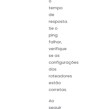
o
tempo
de
resposta.
Se o
ping
falhar,
verifique
se as
configurações
dos
roteadores
estão
corretas.
Ao
seguir