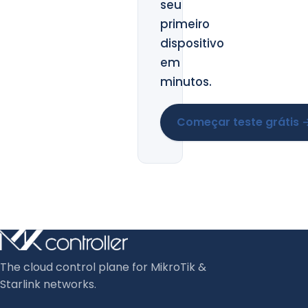
seu
primeiro
dispositivo
em
minutos.
Começar teste grátis 
The cloud control plane for MikroTik &
Starlink networks.