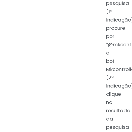
pesquisa
(1ª
indicação
procure
por
“@mkcontr
o
bot
Mkcontroll
(2ª
indicação)
clique
no
resultado
da
pesquisa