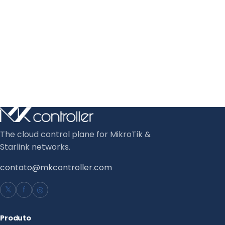
The cloud control plane for MikroTik &
Starlink networks.
contato@mkcontroller.com
𝕏
f
◎
Produto