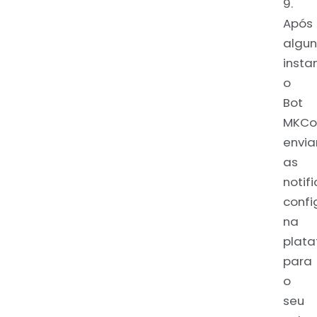
9.
Após
algun
insta
o
Bot
MKCon
envia
as
notif
confi
na
plat
para
o
seu