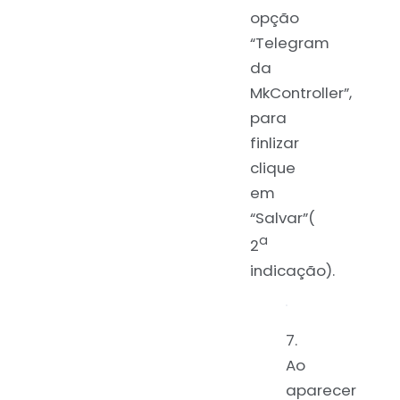
opção
“Telegram
da
MkController”,
para
finlizar
clique
em
“Salvar”(
a
2
indicação).
7.
Ao
aparecer