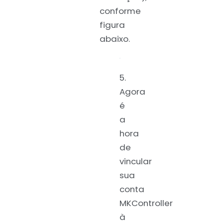
conforme
figura
abaixo.
5.
Agora
é
a
hora
de
vincular
sua
conta
MKController
à