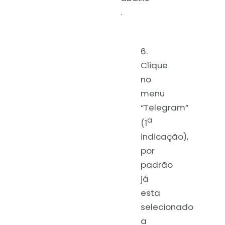
.
6.
Clique
no
menu
“Telegram”
a
(1
indicação),
por
padrão
já
esta
selecionado
a