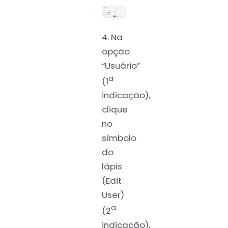
4. Na
opção
“Usuário”
a
(1
indicação),
clique
no
símbolo
do
lápis
(Edit
User)
a
(2
indicação),