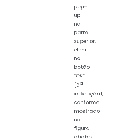
pop-
up
na
parte
superior,
clicar
no
botão
“OK”
a
(3
indicação),
conforme
mostrado
na
figura
abaixo