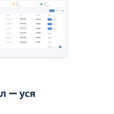
л — уся