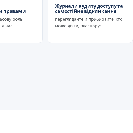
Журнали аудиту доступу та
и правами
самостійне відкликання
асову роль
переглядайте й прибирайте, хто
ід час
може діяти, власноруч.