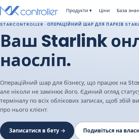
Skip
Продукти
▾
Ціни
База зна
to
content
STARCONTROLLER · ОПЕРАЦІЙНИЙ ШАР ДЛЯ ПАРКІВ STAR
Ваш Starlink он
наосліп.
Операційний шар для бізнесу, що працює на Starl
але ніколи не замінює його. Єдиний огляд статусу
терміналу по всіх облікових записах, щоб збій в
про нього клієнт.
Записатися в бету →
Подивіться на вла