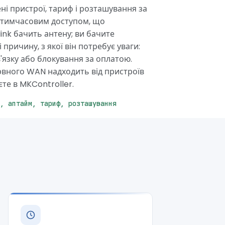
ні пристрої, тариф і розташування за
 тимчасовим доступом, що
link бачить антену; ви бачите
 причину, з якої він потребує уваги:
язку або блокування за оплатою.
рвного WAN надходить від пристроїв
єте в MKController.
, аптайм, тариф, розташування