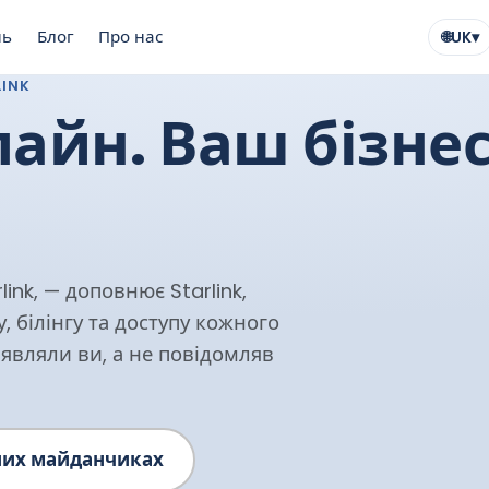
нь
Блог
Про нас
🌐
UK
▾
Мова
LINK
лайн. Ваш бізнес
ink, — доповнює Starlink,
, білінгу та доступу кожного
иявляли ви, а не повідомляв
сних майданчиках